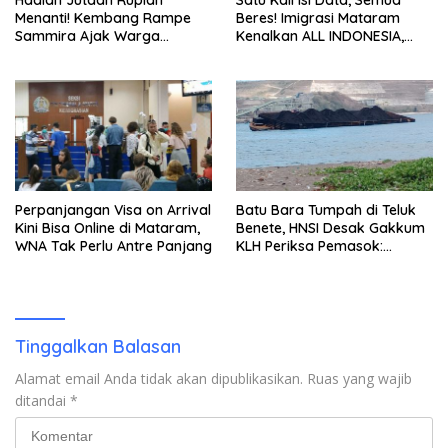
Menanti! Kembang Rampe
Beres! Imigrasi Mataram
Sammira Ajak Warga
Kenalkan ALL INDONESIA,
Lombok Utara Ikut Lomba
Layanan Digital Satu Pintu
Sastra
untuk Pelancong
Internasional
Perpanjangan Visa on Arrival
Batu Bara Tumpah di Teluk
Kini Bisa Online di Mataram,
Benete, HNSI Desak Gakkum
WNA Tak Perlu Antre Panjang
KLH Periksa Pemasok:
“Jangan Tunggu Laut
Rusak!”
Tinggalkan Balasan
Alamat email Anda tidak akan dipublikasikan.
Ruas yang wajib
ditandai
*