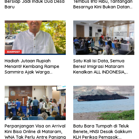
Bersiap Jadi Induk Dua Desa
Tembus 810 Ribu, Tantangan
Baru
Besarnya Kini Bukan Datang,
Tapi Bertahan Lebih Lama
Hadiah Jutaan Rupiah
Satu Kali Isi Data, Semua
Menanti! Kembang Rampe
Beres! Imigrasi Mataram
Sammira Ajak Warga
Kenalkan ALL INDONESIA,
Lombok Utara Ikut Lomba
Layanan Digital Satu Pintu
Sastra
untuk Pelancong
Internasional
Perpanjangan Visa on Arrival
Batu Bara Tumpah di Teluk
Kini Bisa Online di Mataram,
Benete, HNSI Desak Gakkum
WNA Tak Perlu Antre Panjang
KLH Periksa Pemasok: