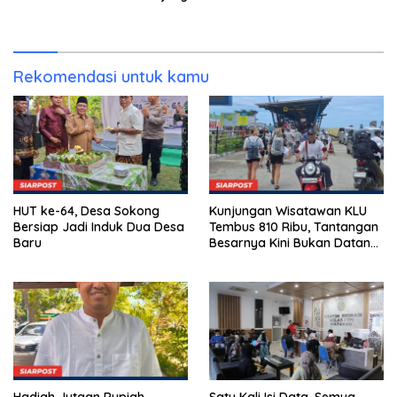
“Jangan Tunggu Laut
Rusak!”
Rekomendasi untuk kamu
HUT ke-64, Desa Sokong
Kunjungan Wisatawan KLU
Bersiap Jadi Induk Dua Desa
Tembus 810 Ribu, Tantangan
Baru
Besarnya Kini Bukan Datang,
Tapi Bertahan Lebih Lama
Hadiah Jutaan Rupiah
Satu Kali Isi Data, Semua