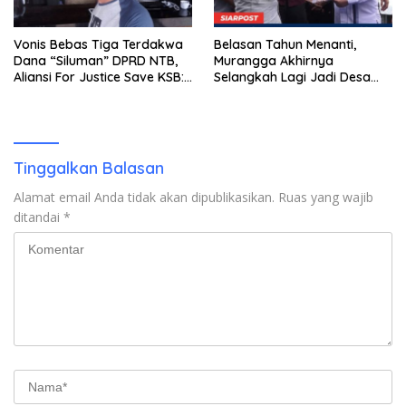
Vonis Bebas Tiga Terdakwa
Belasan Tahun Menanti,
Dana “Siluman” DPRD NTB,
Murangga Akhirnya
Aliansi For Justice Save KSB:
Selangkah Lagi Jadi Desa
Publik Berhak Curiga, Minta
Sendiri
MA dan KY Turun Tangan
Tinggalkan Balasan
Alamat email Anda tidak akan dipublikasikan.
Ruas yang wajib
ditandai
*