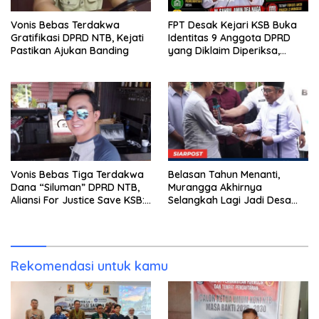
Vonis Bebas Terdakwa
FPT Desak Kejari KSB Buka
Gratifikasi DPRD NTB, Kejati
Identitas 9 Anggota DPRD
Pastikan Ajukan Banding
yang Diklaim Diperiksa,
Kasus Combine Tak Kunjung
Ada Tersangka
Vonis Bebas Tiga Terdakwa
Belasan Tahun Menanti,
Dana “Siluman” DPRD NTB,
Murangga Akhirnya
Aliansi For Justice Save KSB:
Selangkah Lagi Jadi Desa
Publik Berhak Curiga, Minta
Sendiri
MA dan KY Turun Tangan
Rekomendasi untuk kamu