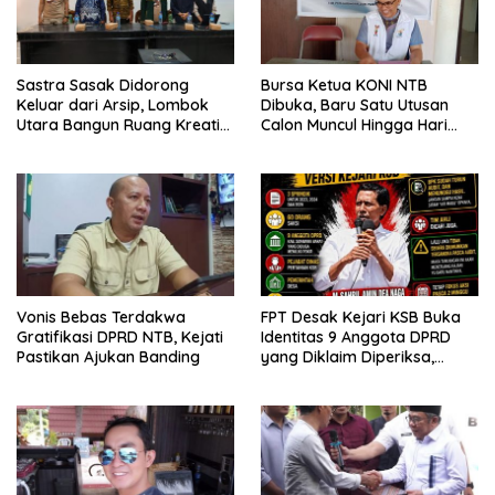
Sastra Sasak Didorong
Bursa Ketua KONI NTB
Keluar dari Arsip, Lombok
Dibuka, Baru Satu Utusan
Utara Bangun Ruang Kreatif
Calon Muncul Hingga Hari
bagi Generasi Muda
Kedua
Vonis Bebas Terdakwa
FPT Desak Kejari KSB Buka
Gratifikasi DPRD NTB, Kejati
Identitas 9 Anggota DPRD
Pastikan Ajukan Banding
yang Diklaim Diperiksa,
Kasus Combine Tak Kunjung
Ada Tersangka