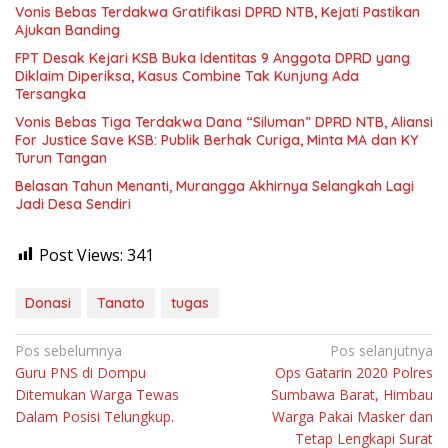
Vonis Bebas Terdakwa Gratifikasi DPRD NTB, Kejati Pastikan
Ajukan Banding
FPT Desak Kejari KSB Buka Identitas 9 Anggota DPRD yang
Diklaim Diperiksa, Kasus Combine Tak Kunjung Ada
Tersangka
Vonis Bebas Tiga Terdakwa Dana “Siluman” DPRD NTB, Aliansi
For Justice Save KSB: Publik Berhak Curiga, Minta MA dan KY
Turun Tangan
Belasan Tahun Menanti, Murangga Akhirnya Selangkah Lagi
Jadi Desa Sendiri
Post Views:
341
Donasi
Tanato
tugas
Navigasi
Pos sebelumnya
Pos selanjutnya
Guru PNS di Dompu
Ops Gatarin 2020 Polres
pos
Ditemukan Warga Tewas
Sumbawa Barat, Himbau
Dalam Posisi Telungkup.
Warga Pakai Masker dan
Tetap Lengkapi Surat