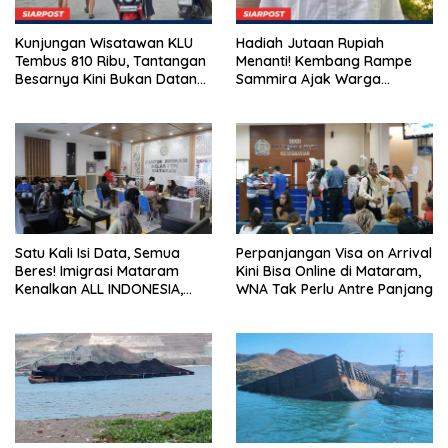
Kunjungan Wisatawan KLU
Hadiah Jutaan Rupiah
Tembus 810 Ribu, Tantangan
Menanti! Kembang Rampe
Besarnya Kini Bukan Datang,
Sammira Ajak Warga
Tapi Bertahan Lebih Lama
Lombok Utara Ikut Lomba
Sastra
Satu Kali Isi Data, Semua
Perpanjangan Visa on Arrival
Beres! Imigrasi Mataram
Kini Bisa Online di Mataram,
Kenalkan ALL INDONESIA,
WNA Tak Perlu Antre Panjang
Layanan Digital Satu Pintu
untuk Pelancong
Internasional