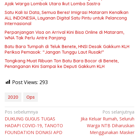
Ajak Warga Lombok Utara Ikut Lomba Sastra
Satu Kali Isi Data, Semua Beres! Imigrasi Mataram Kenalkan
ALL INDONESIA, Layanan Digital Satu Pintu untuk Pelancong
Internasional
Perpanjangan Visa on Arrival Kini Bisa Online di Mataram,
WNA Tak Perlu Antre Panjang
Batu Bara Tumpah di Teluk Benete, HNSI Desak Gakkum KLH
Periksa Pemasok: “Jangan Tunggu Laut Rusak!”
Tongkang Muat Ribuan Ton Batu Bara Bocor di Benete,
Penanganan Kini Sampai ke Deputi Gakkum KLH
Post Views:
293
2020
Ops
Navigasi
Pos sebelumnya
Pos selanjutnya
DUKUNG GUGUS TUGAS
Jika Keluar Rumah, Seluruh
pos
HADAPI COVID-19, TANOTO
Warga NTB Diharuskan
FOUNDATION DONASI APD
Menggunakan Masker