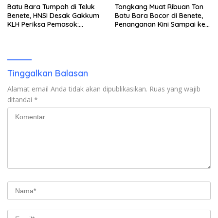
Batu Bara Tumpah di Teluk
Tongkang Muat Ribuan Ton
Benete, HNSI Desak Gakkum
Batu Bara Bocor di Benete,
KLH Periksa Pemasok:
Penanganan Kini Sampai ke
“Jangan Tunggu Laut
Deputi Gakkum KLH
Rusak!”
Tinggalkan Balasan
Alamat email Anda tidak akan dipublikasikan.
Ruas yang wajib
ditandai
*