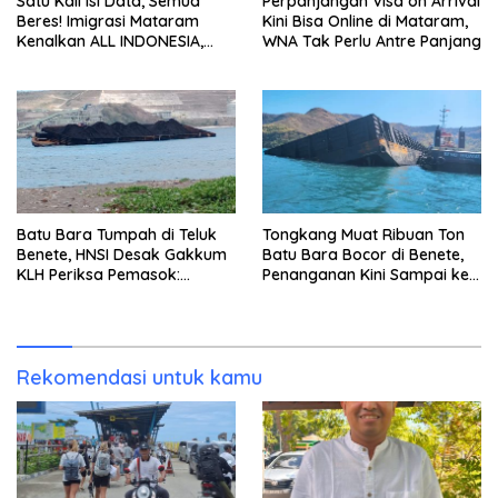
Satu Kali Isi Data, Semua
Perpanjangan Visa on Arrival
Beres! Imigrasi Mataram
Kini Bisa Online di Mataram,
Kenalkan ALL INDONESIA,
WNA Tak Perlu Antre Panjang
Layanan Digital Satu Pintu
untuk Pelancong
Internasional
Batu Bara Tumpah di Teluk
Tongkang Muat Ribuan Ton
Benete, HNSI Desak Gakkum
Batu Bara Bocor di Benete,
KLH Periksa Pemasok:
Penanganan Kini Sampai ke
“Jangan Tunggu Laut
Deputi Gakkum KLH
Rusak!”
Rekomendasi untuk kamu