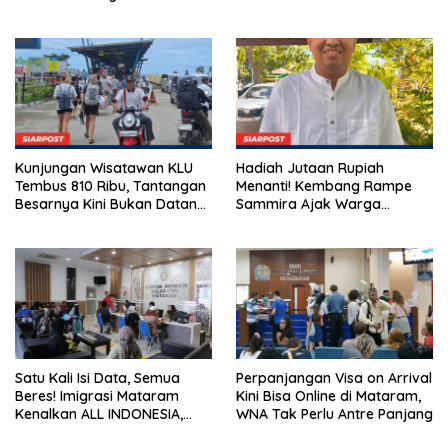
Pemberdayaan Masyarakat
Kunjungan Wisatawan KLU
Hadiah Jutaan Rupiah
Tembus 810 Ribu, Tantangan
Menanti! Kembang Rampe
Besarnya Kini Bukan Datang,
Sammira Ajak Warga
Tapi Bertahan Lebih Lama
Lombok Utara Ikut Lomba
Sastra
Satu Kali Isi Data, Semua
Perpanjangan Visa on Arrival
Beres! Imigrasi Mataram
Kini Bisa Online di Mataram,
Kenalkan ALL INDONESIA,
WNA Tak Perlu Antre Panjang
Layanan Digital Satu Pintu