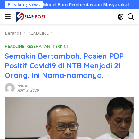
Langsung
rong Model Baru Pemberdayaan Masyarakat
Breaking News
HUT ke-64, 
ke
konten
Beranda
HEADLINE
HEADLINE
,
KESEHATAN
,
TERKINI
Semakin Bertambah. Pasien PDP
Positif Covid19 di NTB Menjadi 21
Orang. Ini Nama-namanya.
Admin
April 9, 2020