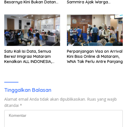
Besarnya Kini Bukan Datang,
Sammira Ajak Warga
Tapi Bertahan Lebih Lama
Lombok Utara Ikut Lomba
Sastra
Satu Kali Isi Data, Semua
Perpanjangan Visa on Arrival
Beres! Imigrasi Mataram
Kini Bisa Online di Mataram,
Kenalkan ALL INDONESIA,
WNA Tak Perlu Antre Panjang
Layanan Digital Satu Pintu
untuk Pelancong
Internasional
Tinggalkan Balasan
Alamat email Anda tidak akan dipublikasikan.
Ruas yang wajib
ditandai
*