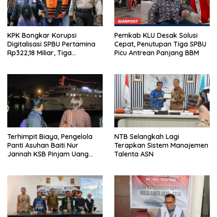
KPK Bongkar Korupsi
Pemkab KLU Desak Solusi
Digitalisasi SPBU Pertamina
Cepat, Penutupan Tiga SPBU
Rp322,18 Miliar, Tiga
Picu Antrean Panjang BBM
Tersangka Ditahan
Terhimpit Biaya, Pengelola
NTB Selangkah Lagi
Panti Asuhan Baiti Nur
Terapkan Sistem Manajemen
Jannah KSB Pinjam Uang
Talenta ASN
Polisi untuk Menyeberang,
Asesmen Bantuan Tak
Kunjung Tuntas