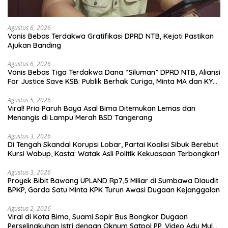
Agustus 6, 2026
Vonis Bebas Terdakwa Gratifikasi DPRD NTB, Kejati Pastikan
Ajukan Banding
Agustus 6, 2026
Vonis Bebas Tiga Terdakwa Dana “Siluman” DPRD NTB, Aliansi
For Justice Save KSB: Publik Berhak Curiga, Minta MA dan KY
Turun Tangan
Agustus 5, 2026
Viral! Pria Paruh Baya Asal Bima Ditemukan Lemas dan
Menangis di Lampu Merah BSD Tangerang
Agustus 3, 2026
Di Tengah Skandal Korupsi Lobar, Partai Koalisi Sibuk Berebut
Kursi Wabup, Kasta: Watak Asli Politik Kekuasaan Terbongkar!
Agustus 3, 2026
Proyek Bibit Bawang UPLAND Rp7,5 Miliar di Sumbawa Diaudit
BPKP, Garda Satu Minta KPK Turun Awasi Dugaan Kejanggalan
Agustus 2, 2026
Viral di Kota Bima, Suami Sopir Bus Bongkar Dugaan
Perselingkuhan Istri dengan Oknum Satpol PP, Video Adu Mulut