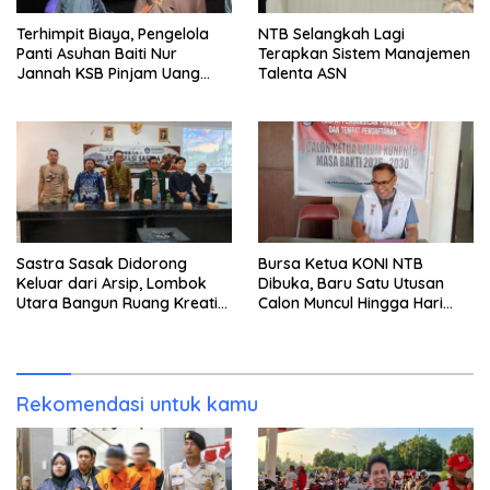
Terhimpit Biaya, Pengelola
NTB Selangkah Lagi
Panti Asuhan Baiti Nur
Terapkan Sistem Manajemen
Jannah KSB Pinjam Uang
Talenta ASN
Polisi untuk Menyeberang,
Asesmen Bantuan Tak
Kunjung Tuntas
Sastra Sasak Didorong
Bursa Ketua KONI NTB
Keluar dari Arsip, Lombok
Dibuka, Baru Satu Utusan
Utara Bangun Ruang Kreatif
Calon Muncul Hingga Hari
bagi Generasi Muda
Kedua
Rekomendasi untuk kamu