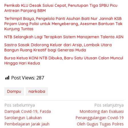
Pemkab KLU Desak Solusi Cepat, Penutupan Tiga SPBU Picu
Antrean Panjang BBM
Terhimpit Biaya, Pengelola Panti Asuhan Baiti Nur Jannah KSB
Pinjam Uang Polisi untuk Menyeberang, Asesmen Bantuan Tak
Kunjung Tuntas
NTB Selangkah Lagi Terapkan Sistem Manajemen Talenta ASN
Sastra Sasak Didorong Keluar dari Arsip, Lombok Utara
Bangun Ruang Kreatif bagi Generasi Muda
Bursa Ketua KONI NTB Dibuka, Baru Satu Utusan Calon Muncul
Hingga Hari Kedua
Post Views:
287
Dompu
narkoba
Navigasi
Pos sebelumnya
Pos selanjutnya
Dampak Covid-19, Fasda
Monitoring dan Evaluasi
pos
Sarolangun Lakukan
Penanggulangan Covid-19
Pembelajaran Jarak Jauh
Oleh Gugus Tugas Polres