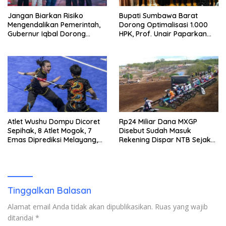
Jangan Biarkan Risiko
Bupati Sumbawa Barat
Mengendalikan Pemerintah,
Dorong Optimalisasi 1.000
Gubernur Iqbal Dorong
HPK, Prof. Unair Paparkan
Birokrasi Berani Ambil
Kunci Lahirkan Generasi
Keputusan
Emas 2045
Atlet Wushu Dompu Dicoret
Rp24 Miliar Dana MXGP
Sepihak, 8 Atlet Mogok, 7
Disebut Sudah Masuk
Emas Diprediksi Melayang,
Rekening Dispar NTB Sejak
Ada Apa di Porprov NTB
2024, Mengapa Utang Rp11
2026
Miliar Belum Dibayar?
Tinggalkan Balasan
Alamat email Anda tidak akan dipublikasikan.
Ruas yang wajib
ditandai
*