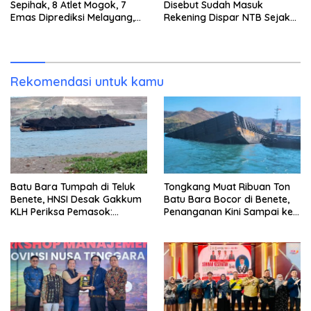
Sepihak, 8 Atlet Mogok, 7
Disebut Sudah Masuk
Emas Diprediksi Melayang,
Rekening Dispar NTB Sejak
Ada Apa di Porprov NTB
2024, Mengapa Utang Rp11
2026
Miliar Belum Dibayar?
Rekomendasi untuk kamu
Batu Bara Tumpah di Teluk
Tongkang Muat Ribuan Ton
Benete, HNSI Desak Gakkum
Batu Bara Bocor di Benete,
KLH Periksa Pemasok:
Penanganan Kini Sampai ke
“Jangan Tunggu Laut
Deputi Gakkum KLH
Rusak!”