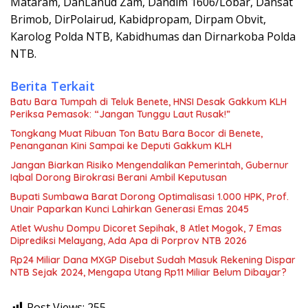
Mataram, DanLanud Zam, Dandim 1606/Lobar, Dansat
Brimob, DirPolairud, Kabidpropam, Dirpam Obvit,
Karolog Polda NTB, Kabidhumas dan Dirnarkoba Polda
NTB.
Berita Terkait
Batu Bara Tumpah di Teluk Benete, HNSI Desak Gakkum KLH
Periksa Pemasok: “Jangan Tunggu Laut Rusak!”
Tongkang Muat Ribuan Ton Batu Bara Bocor di Benete,
Penanganan Kini Sampai ke Deputi Gakkum KLH
Jangan Biarkan Risiko Mengendalikan Pemerintah, Gubernur
Iqbal Dorong Birokrasi Berani Ambil Keputusan
Bupati Sumbawa Barat Dorong Optimalisasi 1.000 HPK, Prof.
Unair Paparkan Kunci Lahirkan Generasi Emas 2045
Atlet Wushu Dompu Dicoret Sepihak, 8 Atlet Mogok, 7 Emas
Diprediksi Melayang, Ada Apa di Porprov NTB 2026
Rp24 Miliar Dana MXGP Disebut Sudah Masuk Rekening Dispar
NTB Sejak 2024, Mengapa Utang Rp11 Miliar Belum Dibayar?
Post Views:
255