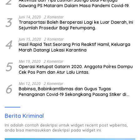
2
Aktivitas dan Tips Latihan Satriyo Budi Penjaga
Gawang PS Mataram Dalam Masa Pandemi Covid-19.
3
Juni 14, 2020
2 Komentar
Transportasi Boleh Beroperasi Lagi ke Luar Daerah, Ini
Sejumlah Prosedur Bagi Penumpang.
4
Juni 15, 2020
2 Komentar
Hasil Rapid Test Seorang Pria Reaktif Hamil, Keluarga
Marah Datangi Lokasi Karantina
5
Mei 19, 2020
2 Komentar
Operasi Ketupat Gatarin 2020. Anggota Polres Dompu
Cek Pos Pam dan Atur Lalu Lintas.
6
Mei 12, 2020
2 Komentar
Babinsa, Babinkamtibmas dan Gugus Tugas
Penanganan Covid-19 Sekongkang Pasang Stiker di
Rumah Warga Berstatus ODP.
Berita Kriminal
Ini adalah contoh deskripsi untuk widget recent post wpberita,
anda bisa memasukkan deskripsi pada widget ini.