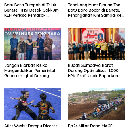
Batu Bara Tumpah di Teluk
Tongkang Muat Ribuan Ton
Benete, HNSI Desak Gakkum
Batu Bara Bocor di Benete,
KLH Periksa Pemasok:
Penanganan Kini Sampai ke
“Jangan Tunggu Laut
Deputi Gakkum KLH
Rusak!”
Jangan Biarkan Risiko
Bupati Sumbawa Barat
Mengendalikan Pemerintah,
Dorong Optimalisasi 1.000
Gubernur Iqbal Dorong
HPK, Prof. Unair Paparkan
Birokrasi Berani Ambil
Kunci Lahirkan Generasi
Keputusan
Emas 2045
Atlet Wushu Dompu Dicoret
Rp24 Miliar Dana MXGP