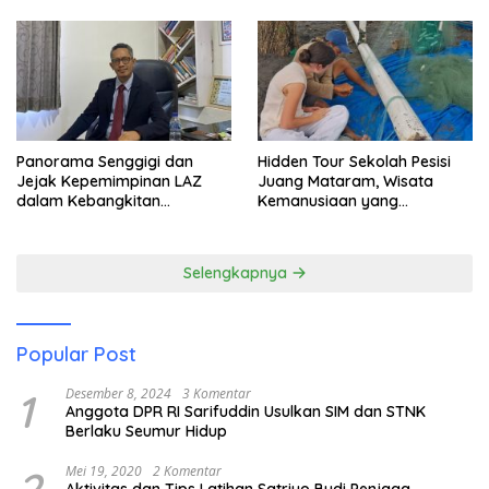
Panorama Senggigi dan
Hidden Tour Sekolah Pesisi
Jejak Kepemimpinan LAZ
Juang Mataram, Wisata
dalam Kebangkitan
Kemanusiaan yang
Pariwisata
Membuka Mata tentang
Pendidikan Anak Pesisir
Selengkapnya
Popular Post
1
Desember 8, 2024
3 Komentar
Anggota DPR RI Sarifuddin Usulkan SIM dan STNK
Berlaku Seumur Hidup
Mei 19, 2020
2 Komentar