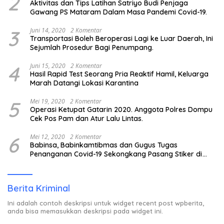
2
Aktivitas dan Tips Latihan Satriyo Budi Penjaga
Gawang PS Mataram Dalam Masa Pandemi Covid-19.
3
Juni 14, 2020
2 Komentar
Transportasi Boleh Beroperasi Lagi ke Luar Daerah, Ini
Sejumlah Prosedur Bagi Penumpang.
4
Juni 15, 2020
2 Komentar
Hasil Rapid Test Seorang Pria Reaktif Hamil, Keluarga
Marah Datangi Lokasi Karantina
5
Mei 19, 2020
2 Komentar
Operasi Ketupat Gatarin 2020. Anggota Polres Dompu
Cek Pos Pam dan Atur Lalu Lintas.
6
Mei 12, 2020
2 Komentar
Babinsa, Babinkamtibmas dan Gugus Tugas
Penanganan Covid-19 Sekongkang Pasang Stiker di
Rumah Warga Berstatus ODP.
Berita Kriminal
Ini adalah contoh deskripsi untuk widget recent post wpberita,
anda bisa memasukkan deskripsi pada widget ini.