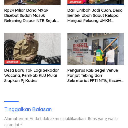
Rp24 Miliar Dana MXGP
Dari Limbah Jadi Cuan, Desa
Disebut Sudah Masuk
Bentek Ubah Sabut Kelapa
Rekening Dispar NTB Sejak
Menjadi Peluang UMKM
2024, Mengapa Utang Rp11
Ramah Lingkungan
Miliar Belum Dibayar?
Desa Baru Tak Lagi Sekadar
Pengurus KSB Segel Venue
Wacana, Pemkab KLU Mulai
Panjat Tebing dan
Siapkan Pj Kades
Sekretariat FPTI NTB, Kecewa
Emas Porprov Beralih Ke
Dompu
Tinggalkan Balasan
Alamat email Anda tidak akan dipublikasikan.
Ruas yang wajib
ditandai
*