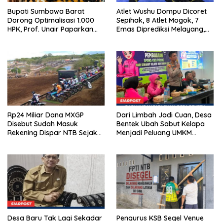
Bupati Sumbawa Barat
Atlet Wushu Dompu Dicoret
Dorong Optimalisasi 1.000
Sepihak, 8 Atlet Mogok, 7
HPK, Prof. Unair Paparkan
Emas Diprediksi Melayang,
Kunci Lahirkan Generasi
Ada Apa di Porprov NTB
Emas 2045
2026
Rp24 Miliar Dana MXGP
Dari Limbah Jadi Cuan, Desa
Disebut Sudah Masuk
Bentek Ubah Sabut Kelapa
Rekening Dispar NTB Sejak
Menjadi Peluang UMKM
2024, Mengapa Utang Rp11
Ramah Lingkungan
Miliar Belum Dibayar?
Desa Baru Tak Lagi Sekadar
Pengurus KSB Segel Venue