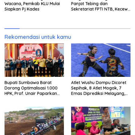
Wacana, Pemkab KLU Mulai
Panjat Tebing dan
Siapkan Pj Kades
Sekretariat FPTI NTB, Kecewa
Emas Porprov Beralih Ke
Dompu
Rekomendasi untuk kamu
Bupati Sumbawa Barat
Atlet Wushu Dompu Dicoret
Dorong Optimalisasi 1.000
Sepihak, 8 Atlet Mogok, 7
HPK, Prof. Unair Paparkan
Emas Diprediksi Melayang,
Kunci Lahirkan Generasi
Ada Apa di Porprov NTB
Emas 2045
2026