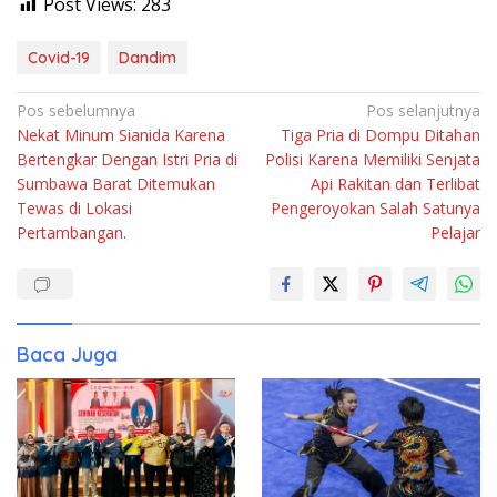
Post Views:
283
Covid-19
Dandim
Navigasi
Pos sebelumnya
Pos selanjutnya
Nekat Minum Sianida Karena
Tiga Pria di Dompu Ditahan
pos
Bertengkar Dengan Istri Pria di
Polisi Karena Memiliki Senjata
Sumbawa Barat Ditemukan
Api Rakitan dan Terlibat
Tewas di Lokasi
Pengeroyokan Salah Satunya
Pertambangan.
Pelajar
Baca Juga