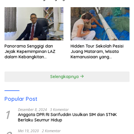
Panorama Senggigi dan
Hidden Tour Sekolah Pesisi
Jejak Kepemimpinan LAZ
Juang Mataram, Wisata
dalam Kebangkitan
Kemanusiaan yang
Pariwisata
Membuka Mata tentang
Pendidikan Anak Pesisir
Selengkapnya
Popular Post
1
Desember 8, 2024
3 Komentar
Anggota DPR RI Sarifuddin Usulkan SIM dan STNK
Berlaku Seumur Hidup
Mei 19, 2020
2 Komentar