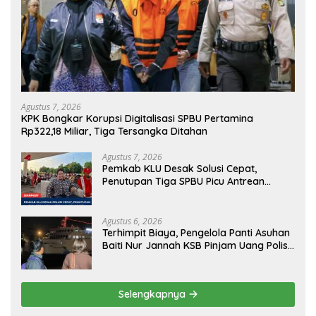
Agustus 7, 2026
KPK Bongkar Korupsi Digitalisasi SPBU Pertamina
Rp322,18 Miliar, Tiga Tersangka Ditahan
Agustus 7, 2026
Pemkab KLU Desak Solusi Cepat,
Penutupan Tiga SPBU Picu Antrean
Panjang BBM
Agustus 6, 2026
Terhimpit Biaya, Pengelola Panti Asuhan
Baiti Nur Jannah KSB Pinjam Uang Polisi
untuk Menyeberang, Asesmen Bantuan
Tak Kunjung Tuntas
Selengkapnya