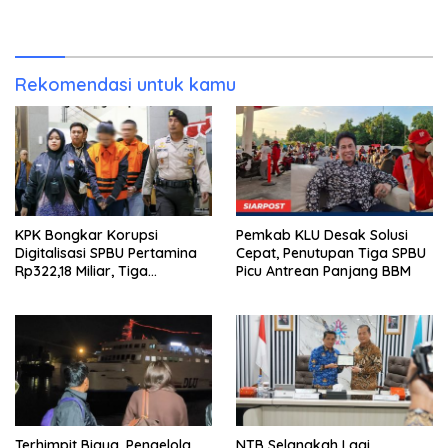
bagi Generasi Muda
Kedua
Rekomendasi untuk kamu
KPK Bongkar Korupsi
Pemkab KLU Desak Solusi
Digitalisasi SPBU Pertamina
Cepat, Penutupan Tiga SPBU
Rp322,18 Miliar, Tiga
Picu Antrean Panjang BBM
Tersangka Ditahan
Terhimpit Biaya, Pengelola
NTB Selangkah Lagi