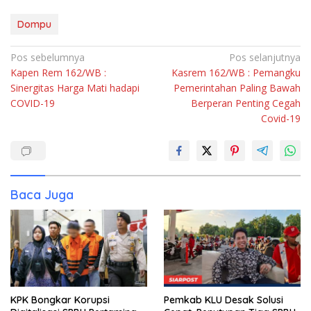
Dompu
Navigasi
Pos sebelumnya
Pos selanjutnya
Kapen Rem 162/WB :
Kasrem 162/WB : Pemangku
pos
Sinergitas Harga Mati hadapi
Pemerintahan Paling Bawah
COVID-19
Berperan Penting Cegah
Covid-19
Baca Juga
KPK Bongkar Korupsi
Pemkab KLU Desak Solusi