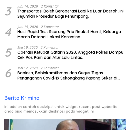
3
Juni 14, 2020
2 Komentar
Transportasi Boleh Beroperasi Lagi ke Luar Daerah, Ini
Sejumlah Prosedur Bagi Penumpang.
4
Juni 15, 2020
2 Komentar
Hasil Rapid Test Seorang Pria Reaktif Hamil, Keluarga
Marah Datangi Lokasi Karantina
5
Mei 19, 2020
2 Komentar
Operasi Ketupat Gatarin 2020. Anggota Polres Dompu
Cek Pos Pam dan Atur Lalu Lintas.
6
Mei 12, 2020
2 Komentar
Babinsa, Babinkamtibmas dan Gugus Tugas
Penanganan Covid-19 Sekongkang Pasang Stiker di
Rumah Warga Berstatus ODP.
Berita Kriminal
Ini adalah contoh deskripsi untuk widget recent post wpberita,
anda bisa memasukkan deskripsi pada widget ini.