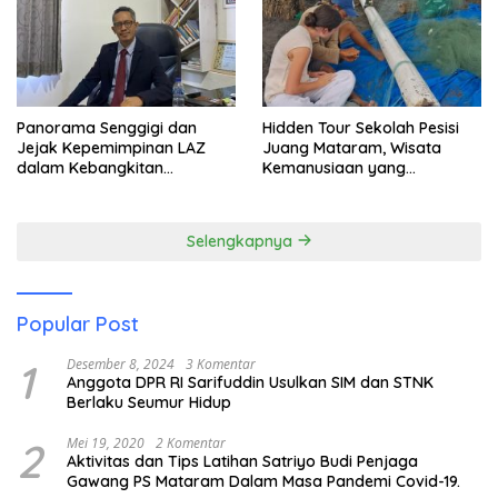
Panorama Senggigi dan
Hidden Tour Sekolah Pesisi
Jejak Kepemimpinan LAZ
Juang Mataram, Wisata
dalam Kebangkitan
Kemanusiaan yang
Pariwisata
Membuka Mata tentang
Pendidikan Anak Pesisir
Selengkapnya
Popular Post
1
Desember 8, 2024
3 Komentar
Anggota DPR RI Sarifuddin Usulkan SIM dan STNK
Berlaku Seumur Hidup
2
Mei 19, 2020
2 Komentar
Aktivitas dan Tips Latihan Satriyo Budi Penjaga
Gawang PS Mataram Dalam Masa Pandemi Covid-19.