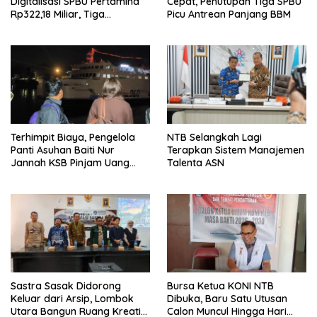
Digitalisasi SPBU Pertamina
Cepat, Penutupan Tiga SPBU
Rp322,18 Miliar, Tiga
Picu Antrean Panjang BBM
Tersangka Ditahan
Terhimpit Biaya, Pengelola
NTB Selangkah Lagi
Panti Asuhan Baiti Nur
Terapkan Sistem Manajemen
Jannah KSB Pinjam Uang
Talenta ASN
Polisi untuk Menyeberang,
Asesmen Bantuan Tak
Kunjung Tuntas
Sastra Sasak Didorong
Bursa Ketua KONI NTB
Keluar dari Arsip, Lombok
Dibuka, Baru Satu Utusan
Utara Bangun Ruang Kreatif
Calon Muncul Hingga Hari