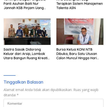
Panti Asuhan Baiti Nur
Terapkan Sistem Manajemen
Jannah KSB Pinjam Uang
Talenta ASN
Polisi untuk Menyeberang,
Asesmen Bantuan Tak
Kunjung Tuntas
Sastra Sasak Didorong
Bursa Ketua KONI NTB
Keluar dari Arsip, Lombok
Dibuka, Baru Satu Utusan
Utara Bangun Ruang Kreatif
Calon Muncul Hingga Hari
bagi Generasi Muda
Kedua
Tinggalkan Balasan
Alamat email Anda tidak akan dipublikasikan.
Ruas yang wajib
ditandai
*