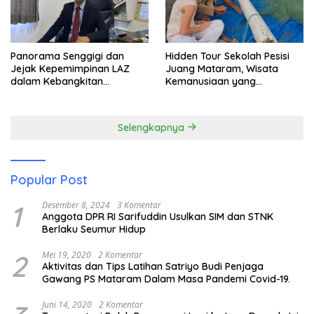
Panorama Senggigi dan
Hidden Tour Sekolah Pesisi
Jejak Kepemimpinan LAZ
Juang Mataram, Wisata
dalam Kebangkitan
Kemanusiaan yang
Pariwisata
Membuka Mata tentang
Pendidikan Anak Pesisir
Selengkapnya
Popular Post
1
Desember 8, 2024
3 Komentar
Anggota DPR RI Sarifuddin Usulkan SIM dan STNK
Berlaku Seumur Hidup
2
Mei 19, 2020
2 Komentar
Aktivitas dan Tips Latihan Satriyo Budi Penjaga
Gawang PS Mataram Dalam Masa Pandemi Covid-19.
Juni 14, 2020
2 Komentar