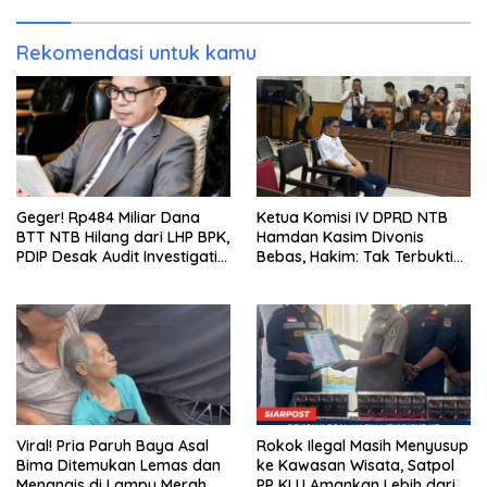
Rekomendasi untuk kamu
Geger! Rp484 Miliar Dana
Ketua Komisi IV DPRD NTB
BTT NTB Hilang dari LHP BPK,
Hamdan Kasim Divonis
PDIP Desak Audit Investigatif
Bebas, Hakim: Tak Terbukti
dan Klarifikasi Terbuka
Beri Gratifikasi Rp450 Juta
Viral! Pria Paruh Baya Asal
Rokok Ilegal Masih Menyusup
Bima Ditemukan Lemas dan
ke Kawasan Wisata, Satpol
Menangis di Lampu Merah
PP KLU Amankan Lebih dari