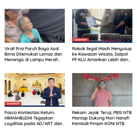
dan Klarifikasi Terbuka
Beri Gratifikasi Rp450 Juta
Viral! Pria Paruh Baya Asal
Rokok Ilegal Masih Menyusup
Bima Ditemukan Lemas dan
ke Kawasan Wisata, Satpol
Menangis di Lampu Merah
PP KLU Amankan Lebih dari
BSD Tangerang
12 Ribu Batang
Pasca Kontestasi Ketum,
Rekam Jejak Teruji, PBSI NTB
HIKMAHBUDHI Tegaskan
Mantap Dukung Mori Hanafi
Loyalitas pada AD/ART dan
Kembali Pimpin KONI NTB
Tolak Politik Praktis