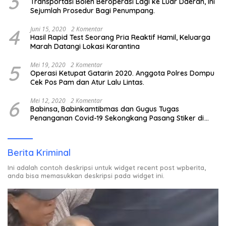
3
Transportasi Boleh Beroperasi Lagi ke Luar Daerah, Ini
Sejumlah Prosedur Bagi Penumpang.
4
Juni 15, 2020
2 Komentar
Hasil Rapid Test Seorang Pria Reaktif Hamil, Keluarga
Marah Datangi Lokasi Karantina
5
Mei 19, 2020
2 Komentar
Operasi Ketupat Gatarin 2020. Anggota Polres Dompu
Cek Pos Pam dan Atur Lalu Lintas.
6
Mei 12, 2020
2 Komentar
Babinsa, Babinkamtibmas dan Gugus Tugas
Penanganan Covid-19 Sekongkang Pasang Stiker di
Rumah Warga Berstatus ODP.
Berita Kriminal
Ini adalah contoh deskripsi untuk widget recent post wpberita,
anda bisa memasukkan deskripsi pada widget ini.