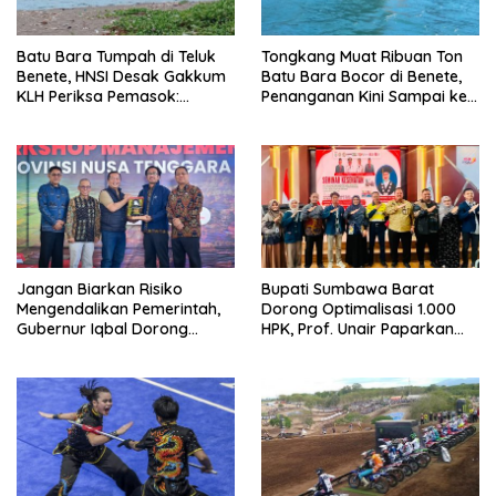
Batu Bara Tumpah di Teluk
Tongkang Muat Ribuan Ton
Benete, HNSI Desak Gakkum
Batu Bara Bocor di Benete,
KLH Periksa Pemasok:
Penanganan Kini Sampai ke
“Jangan Tunggu Laut
Deputi Gakkum KLH
Rusak!”
Jangan Biarkan Risiko
Bupati Sumbawa Barat
Mengendalikan Pemerintah,
Dorong Optimalisasi 1.000
Gubernur Iqbal Dorong
HPK, Prof. Unair Paparkan
Birokrasi Berani Ambil
Kunci Lahirkan Generasi
Keputusan
Emas 2045