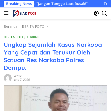
Langsung
Jangan Tunggu Laut Rusak!”
Breaking News
Tongkang Muat Ribuan Ton
ke
konten
Beranda
BERITA FOTO
BERITA FOTO
,
TERKINI
Ungkap Sejumlah Kasus Narkoba
Yang Cepat dan Terukur Oleh
Satuan Res Narkoba Polres
Dompu.
Admin
Juni 7, 2020