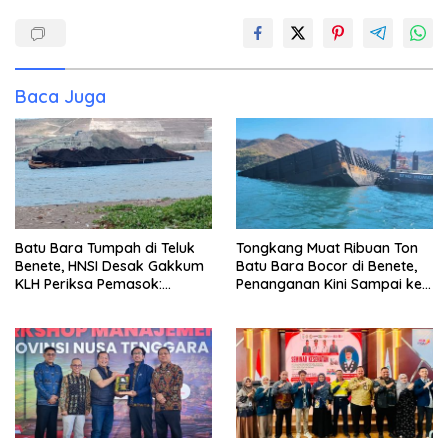
Baca Juga
Batu Bara Tumpah di Teluk
Tongkang Muat Ribuan Ton
Benete, HNSI Desak Gakkum
Batu Bara Bocor di Benete,
KLH Periksa Pemasok:
Penanganan Kini Sampai ke
“Jangan Tunggu Laut
Deputi Gakkum KLH
Rusak!”