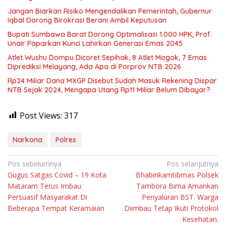
Jangan Biarkan Risiko Mengendalikan Pemerintah, Gubernur
Iqbal Dorong Birokrasi Berani Ambil Keputusan
Bupati Sumbawa Barat Dorong Optimalisasi 1.000 HPK, Prof.
Unair Paparkan Kunci Lahirkan Generasi Emas 2045
Atlet Wushu Dompu Dicoret Sepihak, 8 Atlet Mogok, 7 Emas
Diprediksi Melayang, Ada Apa di Porprov NTB 2026
Rp24 Miliar Dana MXGP Disebut Sudah Masuk Rekening Dispar
NTB Sejak 2024, Mengapa Utang Rp11 Miliar Belum Dibayar?
Post Views:
317
Narkona
Polres
Navigasi
Pos sebelumnya
Pos selanjutnya
Gugus Satgas Covid – 19 Kota
Bhabinkamtibmas Polsek
pos
Mataram Terus Imbau
Tambora Bima Amankan
Persuasif Masyarakat Di
Penyaluran BST. Warga
Beberapa Tempat Keramaian
Diimbau Tetap Ikuti Protokol
Kesehatan.