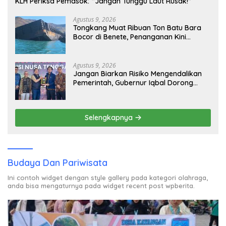
KLH Periksa Pemasok: “Jangan Tunggu Laut Rusak!”
Agustus 9, 2026
Tongkang Muat Ribuan Ton Batu Bara
Bocor di Benete, Penanganan Kini
Sampai ke Deputi Gakkum KLH
Agustus 9, 2026
Jangan Biarkan Risiko Mengendalikan
Pemerintah, Gubernur Iqbal Dorong
Birokrasi Berani Ambil Keputusan
Selengkapnya
Budaya Dan Pariwisata
Ini contoh widget dengan style gallery pada kategori olahraga,
anda bisa mengaturnya pada widget recent post wpberita.