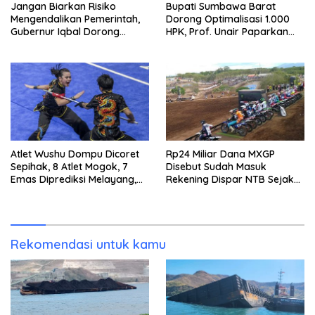
Jangan Biarkan Risiko
Bupati Sumbawa Barat
Mengendalikan Pemerintah,
Dorong Optimalisasi 1.000
Gubernur Iqbal Dorong
HPK, Prof. Unair Paparkan
Birokrasi Berani Ambil
Kunci Lahirkan Generasi
Keputusan
Emas 2045
Atlet Wushu Dompu Dicoret
Rp24 Miliar Dana MXGP
Sepihak, 8 Atlet Mogok, 7
Disebut Sudah Masuk
Emas Diprediksi Melayang,
Rekening Dispar NTB Sejak
Ada Apa di Porprov NTB
2024, Mengapa Utang Rp11
2026
Miliar Belum Dibayar?
Rekomendasi untuk kamu