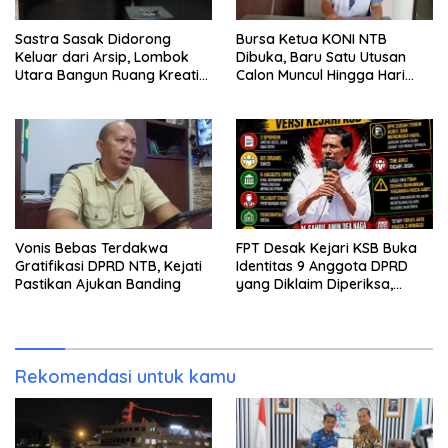
Sastra Sasak Didorong
Bursa Ketua KONI NTB
Keluar dari Arsip, Lombok
Dibuka, Baru Satu Utusan
Utara Bangun Ruang Kreatif
Calon Muncul Hingga Hari
bagi Generasi Muda
Kedua
Vonis Bebas Terdakwa
FPT Desak Kejari KSB Buka
Gratifikasi DPRD NTB, Kejati
Identitas 9 Anggota DPRD
Pastikan Ajukan Banding
yang Diklaim Diperiksa,
Kasus Combine Tak Kunjung
Ada Tersangka
Rekomendasi untuk kamu