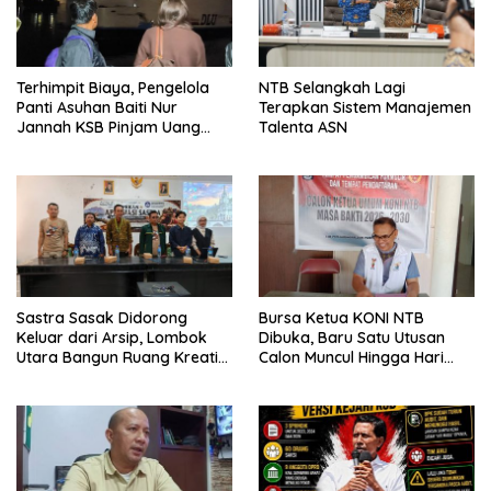
Terhimpit Biaya, Pengelola
NTB Selangkah Lagi
Panti Asuhan Baiti Nur
Terapkan Sistem Manajemen
Jannah KSB Pinjam Uang
Talenta ASN
Polisi untuk Menyeberang,
Asesmen Bantuan Tak
Kunjung Tuntas
Sastra Sasak Didorong
Bursa Ketua KONI NTB
Keluar dari Arsip, Lombok
Dibuka, Baru Satu Utusan
Utara Bangun Ruang Kreatif
Calon Muncul Hingga Hari
bagi Generasi Muda
Kedua