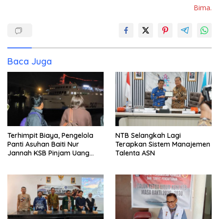
Bima.
Baca Juga
Terhimpit Biaya, Pengelola
NTB Selangkah Lagi
Panti Asuhan Baiti Nur
Terapkan Sistem Manajemen
Jannah KSB Pinjam Uang
Talenta ASN
Polisi untuk Menyeberang,
Asesmen Bantuan Tak
Kunjung Tuntas