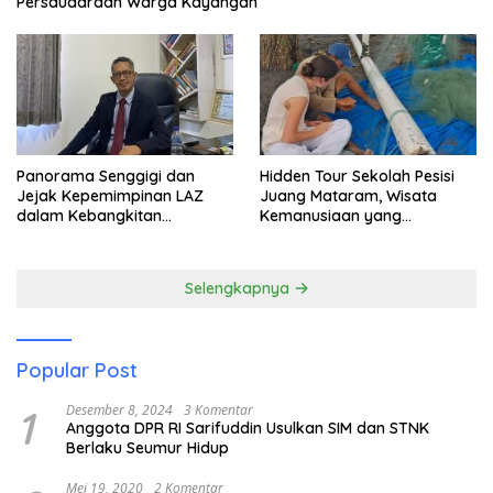
Persaudaraan Warga Kayangan
Panorama Senggigi dan
Hidden Tour Sekolah Pesisi
Jejak Kepemimpinan LAZ
Juang Mataram, Wisata
dalam Kebangkitan
Kemanusiaan yang
Pariwisata
Membuka Mata tentang
Pendidikan Anak Pesisir
Selengkapnya
Popular Post
1
Desember 8, 2024
3 Komentar
Anggota DPR RI Sarifuddin Usulkan SIM dan STNK
Berlaku Seumur Hidup
Mei 19, 2020
2 Komentar