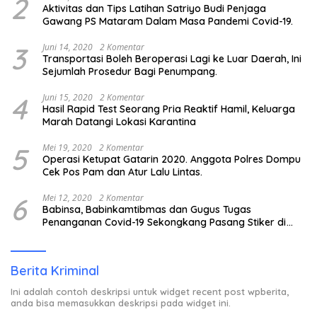
2
Aktivitas dan Tips Latihan Satriyo Budi Penjaga
Gawang PS Mataram Dalam Masa Pandemi Covid-19.
3
Juni 14, 2020
2 Komentar
Transportasi Boleh Beroperasi Lagi ke Luar Daerah, Ini
Sejumlah Prosedur Bagi Penumpang.
4
Juni 15, 2020
2 Komentar
Hasil Rapid Test Seorang Pria Reaktif Hamil, Keluarga
Marah Datangi Lokasi Karantina
5
Mei 19, 2020
2 Komentar
Operasi Ketupat Gatarin 2020. Anggota Polres Dompu
Cek Pos Pam dan Atur Lalu Lintas.
6
Mei 12, 2020
2 Komentar
Babinsa, Babinkamtibmas dan Gugus Tugas
Penanganan Covid-19 Sekongkang Pasang Stiker di
Rumah Warga Berstatus ODP.
Berita Kriminal
Ini adalah contoh deskripsi untuk widget recent post wpberita,
anda bisa memasukkan deskripsi pada widget ini.