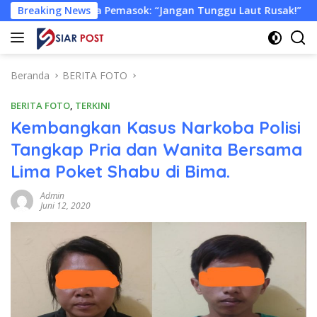
Langsung
ksa Pemasok: “Jangan Tunggu Laut Rusak!”
Breaking News
Tongkang M
ke
konten
Beranda
BERITA FOTO
BERITA FOTO
,
TERKINI
Kembangkan Kasus Narkoba Polisi
Tangkap Pria dan Wanita Bersama
Lima Poket Shabu di Bima.
Admin
Juni 12, 2020