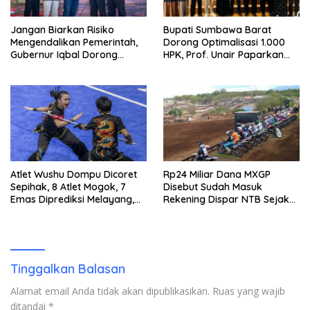
Jangan Biarkan Risiko
Bupati Sumbawa Barat
Mengendalikan Pemerintah,
Dorong Optimalisasi 1.000
Gubernur Iqbal Dorong
HPK, Prof. Unair Paparkan
Birokrasi Berani Ambil
Kunci Lahirkan Generasi
Keputusan
Emas 2045
Atlet Wushu Dompu Dicoret
Rp24 Miliar Dana MXGP
Sepihak, 8 Atlet Mogok, 7
Disebut Sudah Masuk
Emas Diprediksi Melayang,
Rekening Dispar NTB Sejak
Ada Apa di Porprov NTB
2024, Mengapa Utang Rp11
2026
Miliar Belum Dibayar?
Tinggalkan Balasan
Alamat email Anda tidak akan dipublikasikan.
Ruas yang wajib
ditandai
*