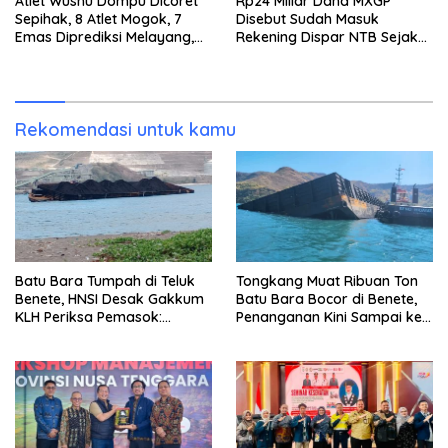
Atlet Wushu Dompu Dicoret
Rp24 Miliar Dana MXGP
Sepihak, 8 Atlet Mogok, 7
Disebut Sudah Masuk
Emas Diprediksi Melayang,
Rekening Dispar NTB Sejak
Ada Apa di Porprov NTB
2024, Mengapa Utang Rp11
2026
Miliar Belum Dibayar?
Rekomendasi untuk kamu
Batu Bara Tumpah di Teluk
Tongkang Muat Ribuan Ton
Benete, HNSI Desak Gakkum
Batu Bara Bocor di Benete,
KLH Periksa Pemasok:
Penanganan Kini Sampai ke
“Jangan Tunggu Laut
Deputi Gakkum KLH
Rusak!”