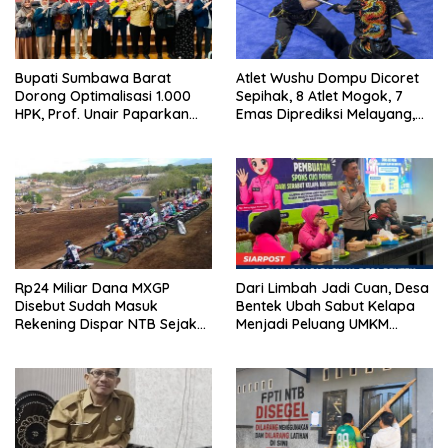
Bupati Sumbawa Barat
Atlet Wushu Dompu Dicoret
Dorong Optimalisasi 1.000
Sepihak, 8 Atlet Mogok, 7
HPK, Prof. Unair Paparkan
Emas Diprediksi Melayang,
Kunci Lahirkan Generasi
Ada Apa di Porprov NTB
Emas 2045
2026
Rp24 Miliar Dana MXGP
Dari Limbah Jadi Cuan, Desa
Disebut Sudah Masuk
Bentek Ubah Sabut Kelapa
Rekening Dispar NTB Sejak
Menjadi Peluang UMKM
2024, Mengapa Utang Rp11
Ramah Lingkungan
Miliar Belum Dibayar?