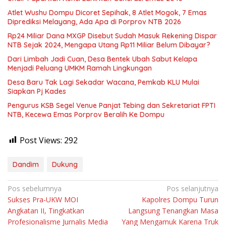
Atlet Wushu Dompu Dicoret Sepihak, 8 Atlet Mogok, 7 Emas
Diprediksi Melayang, Ada Apa di Porprov NTB 2026
Rp24 Miliar Dana MXGP Disebut Sudah Masuk Rekening Dispar
NTB Sejak 2024, Mengapa Utang Rp11 Miliar Belum Dibayar?
Dari Limbah Jadi Cuan, Desa Bentek Ubah Sabut Kelapa
Menjadi Peluang UMKM Ramah Lingkungan
Desa Baru Tak Lagi Sekadar Wacana, Pemkab KLU Mulai
Siapkan Pj Kades
Pengurus KSB Segel Venue Panjat Tebing dan Sekretariat FPTI
NTB, Kecewa Emas Porprov Beralih Ke Dompu
Post Views:
292
Dandim
Dukung
Navigasi
Pos sebelumnya
Pos selanjutnya
Sukses Pra-UKW MOI
Kapolres Dompu Turun
pos
Angkatan II, Tingkatkan
Langsung Tenangkan Masa
Profesionalisme Jurnalis Media
Yang Mengamuk Karena Truk