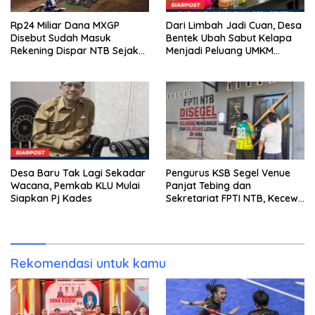
Rp24 Miliar Dana MXGP
Dari Limbah Jadi Cuan, Desa
Disebut Sudah Masuk
Bentek Ubah Sabut Kelapa
Rekening Dispar NTB Sejak
Menjadi Peluang UMKM
2024, Mengapa Utang Rp11
Ramah Lingkungan
Miliar Belum Dibayar?
Desa Baru Tak Lagi Sekadar
Pengurus KSB Segel Venue
Wacana, Pemkab KLU Mulai
Panjat Tebing dan
Siapkan Pj Kades
Sekretariat FPTI NTB, Kecewa
Emas Porprov Beralih Ke
Dompu
Rekomendasi untuk kamu