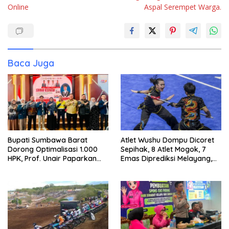
Online
Aspal Serempet Warga.
Baca Juga
Bupati Sumbawa Barat
Atlet Wushu Dompu Dicoret
Dorong Optimalisasi 1.000
Sepihak, 8 Atlet Mogok, 7
HPK, Prof. Unair Paparkan
Emas Diprediksi Melayang,
Kunci Lahirkan Generasi
Ada Apa di Porprov NTB
Emas 2045
2026