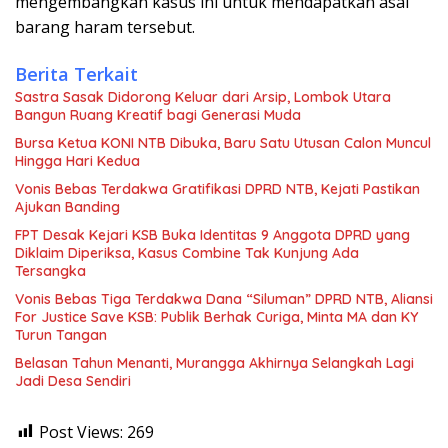
mengembangkan kasus ini untuk mendapatkan asal
barang haram tersebut.
Berita Terkait
Sastra Sasak Didorong Keluar dari Arsip, Lombok Utara
Bangun Ruang Kreatif bagi Generasi Muda
Bursa Ketua KONI NTB Dibuka, Baru Satu Utusan Calon Muncul
Hingga Hari Kedua
Vonis Bebas Terdakwa Gratifikasi DPRD NTB, Kejati Pastikan
Ajukan Banding
FPT Desak Kejari KSB Buka Identitas 9 Anggota DPRD yang
Diklaim Diperiksa, Kasus Combine Tak Kunjung Ada
Tersangka
Vonis Bebas Tiga Terdakwa Dana “Siluman” DPRD NTB, Aliansi
For Justice Save KSB: Publik Berhak Curiga, Minta MA dan KY
Turun Tangan
Belasan Tahun Menanti, Murangga Akhirnya Selangkah Lagi
Jadi Desa Sendiri
Post Views:
269