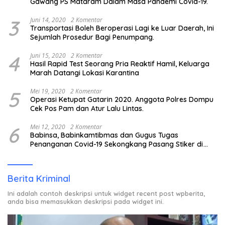
Gawang PS Mataram Dalam Masa Pandemi Covid-19.
3
Juni 14, 2020
2 Komentar
Transportasi Boleh Beroperasi Lagi ke Luar Daerah, Ini
Sejumlah Prosedur Bagi Penumpang.
4
Juni 15, 2020
2 Komentar
Hasil Rapid Test Seorang Pria Reaktif Hamil, Keluarga
Marah Datangi Lokasi Karantina
5
Mei 19, 2020
2 Komentar
Operasi Ketupat Gatarin 2020. Anggota Polres Dompu
Cek Pos Pam dan Atur Lalu Lintas.
6
Mei 12, 2020
2 Komentar
Babinsa, Babinkamtibmas dan Gugus Tugas
Penanganan Covid-19 Sekongkang Pasang Stiker di
Rumah Warga Berstatus ODP.
Berita Kriminal
Ini adalah contoh deskripsi untuk widget recent post wpberita,
anda bisa memasukkan deskripsi pada widget ini.