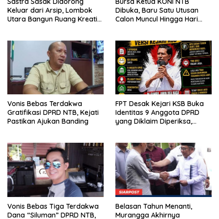
Sastra Sasak Didorong
Bursa Ketua KONI NTB
Keluar dari Arsip, Lombok
Dibuka, Baru Satu Utusan
Utara Bangun Ruang Kreatif
Calon Muncul Hingga Hari
bagi Generasi Muda
Kedua
Vonis Bebas Terdakwa
FPT Desak Kejari KSB Buka
Gratifikasi DPRD NTB, Kejati
Identitas 9 Anggota DPRD
Pastikan Ajukan Banding
yang Diklaim Diperiksa,
Kasus Combine Tak Kunjung
Ada Tersangka
Vonis Bebas Tiga Terdakwa
Belasan Tahun Menanti,
Dana “Siluman” DPRD NTB,
Murangga Akhirnya