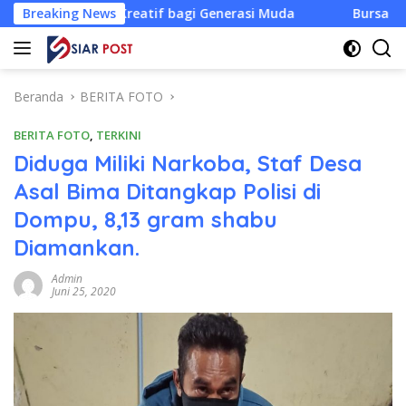
Langsung
f bagi Generasi Muda
Breaking News
Bursa Ketua KONI NTB Dibuka, B
ke
konten
Beranda
BERITA FOTO
BERITA FOTO
,
TERKINI
Diduga Miliki Narkoba, Staf Desa
Asal Bima Ditangkap Polisi di
Dompu, 8,13 gram shabu
Diamankan.
Admin
Juni 25, 2020