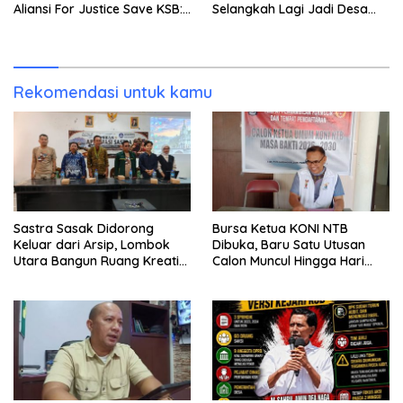
Aliansi For Justice Save KSB:
Selangkah Lagi Jadi Desa
Publik Berhak Curiga, Minta
Sendiri
MA dan KY Turun Tangan
Rekomendasi untuk kamu
Sastra Sasak Didorong
Bursa Ketua KONI NTB
Keluar dari Arsip, Lombok
Dibuka, Baru Satu Utusan
Utara Bangun Ruang Kreatif
Calon Muncul Hingga Hari
bagi Generasi Muda
Kedua