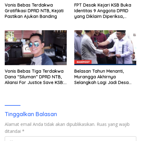
Vonis Bebas Terdakwa
FPT Desak Kejari KSB Buka
Gratifikasi DPRD NTB, Kejati
Identitas 9 Anggota DPRD
Pastikan Ajukan Banding
yang Diklaim Diperiksa,
Kasus Combine Tak Kunjung
Ada Tersangka
Vonis Bebas Tiga Terdakwa
Belasan Tahun Menanti,
Dana “Siluman” DPRD NTB,
Murangga Akhirnya
Aliansi For Justice Save KSB:
Selangkah Lagi Jadi Desa
Publik Berhak Curiga, Minta
Sendiri
MA dan KY Turun Tangan
Tinggalkan Balasan
Alamat email Anda tidak akan dipublikasikan.
Ruas yang wajib
ditandai
*