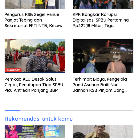
Pengurus KSB Segel Venue
KPK Bongkar Korupsi
Panjat Tebing dan
Digitalisasi SPBU Pertamina
Sekretariat FPTI NTB, Kecewa
Rp322,18 Miliar, Tiga
Emas Porprov Beralih Ke
Tersangka Ditahan
Dompu
Pemkab KLU Desak Solusi
Terhimpit Biaya, Pengelola
Cepat, Penutupan Tiga SPBU
Panti Asuhan Baiti Nur
Picu Antrean Panjang BBM
Jannah KSB Pinjam Uang
Polisi untuk Menyeberang,
Asesmen Bantuan Tak
Kunjung Tuntas
Rekomendasi untuk kamu