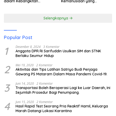
dalam Kebangkitan
Kemanusiaan yang
Pariwisata
Membuka Mata tentang
Pendidikan Anak Pesisir
Selengkapnya
Popular Post
1
Desember 8, 2024
3 Komentar
Anggota DPR RI Sarifuddin Usulkan SIM dan STNK
Berlaku Seumur Hidup
2
Mei 19, 2020
2 Komentar
Aktivitas dan Tips Latihan Satriyo Budi Penjaga
Gawang PS Mataram Dalam Masa Pandemi Covid-19.
3
Juni 14, 2020
2 Komentar
Transportasi Boleh Beroperasi Lagi ke Luar Daerah, Ini
Sejumlah Prosedur Bagi Penumpang.
4
Juni 15, 2020
2 Komentar
Hasil Rapid Test Seorang Pria Reaktif Hamil, Keluarga
Marah Datangi Lokasi Karantina