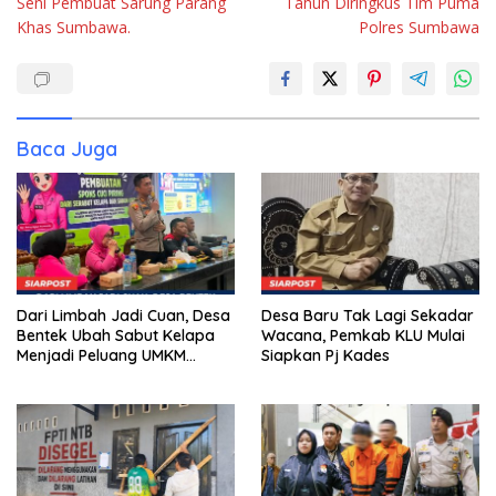
Seni Pembuat Sarung Parang
Tahun Diringkus Tim Puma
Khas Sumbawa.
Polres Sumbawa
Baca Juga
Dari Limbah Jadi Cuan, Desa
Desa Baru Tak Lagi Sekadar
Bentek Ubah Sabut Kelapa
Wacana, Pemkab KLU Mulai
Menjadi Peluang UMKM
Siapkan Pj Kades
Ramah Lingkungan