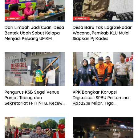
Dari Limbah Jadi Cuan, Desa
Desa Baru Tak Lagi Sekadar
Bentek Ubah Sabut Kelapa
Wacana, Pemkab KLU Mulai
Menjadi Peluang UMKM
Siapkan Pj Kades
Ramah Lingkungan
Pengurus KSB Segel Venue
KPK Bongkar Korupsi
Panjat Tebing dan
Digitalisasi SPBU Pertamina
Sekretariat FPTI NTB, Kecewa
Rp322,18 Miliar, Tiga
Emas Porprov Beralih Ke
Tersangka Ditahan
Dompu