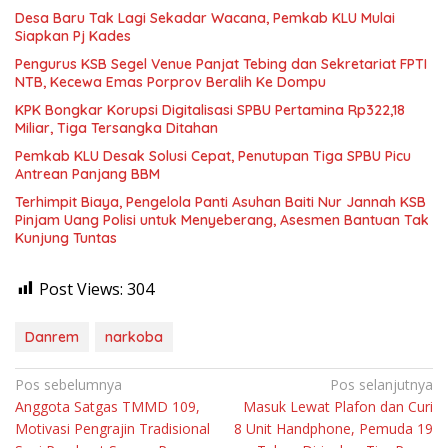
Desa Baru Tak Lagi Sekadar Wacana, Pemkab KLU Mulai
Siapkan Pj Kades
Pengurus KSB Segel Venue Panjat Tebing dan Sekretariat FPTI
NTB, Kecewa Emas Porprov Beralih Ke Dompu
KPK Bongkar Korupsi Digitalisasi SPBU Pertamina Rp322,18
Miliar, Tiga Tersangka Ditahan
Pemkab KLU Desak Solusi Cepat, Penutupan Tiga SPBU Picu
Antrean Panjang BBM
Terhimpit Biaya, Pengelola Panti Asuhan Baiti Nur Jannah KSB
Pinjam Uang Polisi untuk Menyeberang, Asesmen Bantuan Tak
Kunjung Tuntas
Post Views:
304
Danrem
narkoba
Navigasi
Pos sebelumnya
Pos selanjutnya
Anggota Satgas TMMD 109,
Masuk Lewat Plafon dan Curi
pos
Motivasi Pengrajin Tradisional
8 Unit Handphone, Pemuda 19