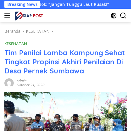
Langsung
: “Jangan Tunggu Laut Rusak!”
Breaking News
Tongkang Muat Ribuan 
ke
konten
Beranda
KESEHATAN
KESEHATAN
Tim Penilai Lomba Kampung Sehat
Tingkat Propinsi Akhiri Penilaian Di
Desa Pernek Sumbawa
Admin
Oktober 21, 2020