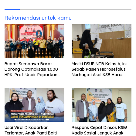
Opsi Rumah Aman
sebagai Destinasi Wisata
Medis dan MICE Dunia
Rekomendasi untuk kamu
Bupati Sumbawa Barat
Meski RSUP NTB Kelas A, Ini
Dorong Optimalisasi 1.000
Sebab Pasien Hidrosefalus
HPK, Prof. Unair Paparkan
Nurhayati Asal KSB Harus
Kunci Lahirkan Generasi
Dirujuk ke RSU Sanglah
Emas 2045
Usai Viral Dikabarkan
Respons Cepat Dinsos KSB!
Terlantar, Anak Panti Baiti
Kadis Sosial Jenguk Anak