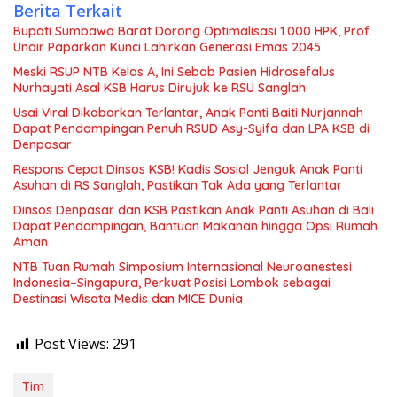
Berita Terkait
Bupati Sumbawa Barat Dorong Optimalisasi 1.000 HPK, Prof.
Unair Paparkan Kunci Lahirkan Generasi Emas 2045
Meski RSUP NTB Kelas A, Ini Sebab Pasien Hidrosefalus
Nurhayati Asal KSB Harus Dirujuk ke RSU Sanglah
Usai Viral Dikabarkan Terlantar, Anak Panti Baiti Nurjannah
Dapat Pendampingan Penuh RSUD Asy-Syifa dan LPA KSB di
Denpasar
Respons Cepat Dinsos KSB! Kadis Sosial Jenguk Anak Panti
Asuhan di RS Sanglah, Pastikan Tak Ada yang Terlantar
Dinsos Denpasar dan KSB Pastikan Anak Panti Asuhan di Bali
Dapat Pendampingan, Bantuan Makanan hingga Opsi Rumah
Aman
NTB Tuan Rumah Simposium Internasional Neuroanestesi
Indonesia–Singapura, Perkuat Posisi Lombok sebagai
Destinasi Wisata Medis dan MICE Dunia
Post Views:
291
Tim