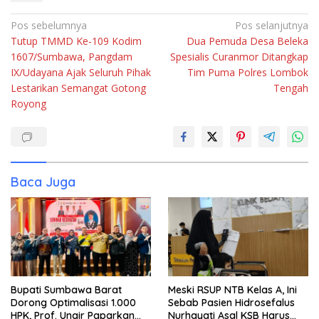
Navigasi
Pos sebelumnya
Pos selanjutnya
Tutup TMMD Ke-109 Kodim
Dua Pemuda Desa Beleka
pos
1607/Sumbawa, Pangdam
Spesialis Curanmor Ditangkap
IX/Udayana Ajak Seluruh Pihak
Tim Puma Polres Lombok
Lestarikan Semangat Gotong
Tengah
Royong
Baca Juga
Bupati Sumbawa Barat
Meski RSUP NTB Kelas A, Ini
Dorong Optimalisasi 1.000
Sebab Pasien Hidrosefalus
HPK, Prof. Unair Paparkan
Nurhayati Asal KSB Harus