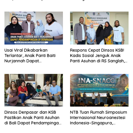
Kunci Lahirkan Generasi
Dirujuk ke RSU Sanglah
Emas 2045
Usai Viral Dikabarkan
Respons Cepat Dinsos KSB!
Terlantar, Anak Panti Baiti
Kadis Sosial Jenguk Anak
Nurjannah Dapat
Panti Asuhan di RS Sanglah,
Pendampingan Penuh RSUD
Pastikan Tak Ada yang
Asy-Syifa dan LPA KSB di
Terlantar
Denpasar
Dinsos Denpasar dan KSB
NTB Tuan Rumah Simposium
Pastikan Anak Panti Asuhan
Internasional Neuroanestesi
di Bali Dapat Pendampingan,
Indonesia–Singapura,
Bantuan Makanan hingga
Perkuat Posisi Lombok