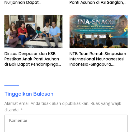
Nurjannah Dapat
Panti Asuhan di RS Sanglah,
Pendampingan Penuh RSUD
Pastikan Tak Ada yang
Asy-Syifa dan LPA KSB di
Terlantar
Denpasar
Dinsos Denpasar dan KSB
NTB Tuan Rumah Simposium
Pastikan Anak Panti Asuhan
Internasional Neuroanestesi
di Bali Dapat Pendampingan,
Indonesia–Singapura,
Bantuan Makanan hingga
Perkuat Posisi Lombok
Opsi Rumah Aman
sebagai Destinasi Wisata
Medis dan MICE Dunia
Tinggalkan Balasan
Alamat email Anda tidak akan dipublikasikan.
Ruas yang wajib
ditandai
*