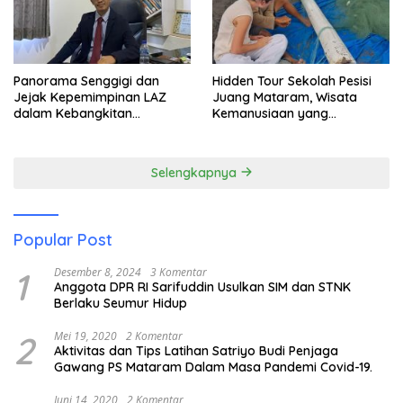
Panorama Senggigi dan
Hidden Tour Sekolah Pesisi
Jejak Kepemimpinan LAZ
Juang Mataram, Wisata
dalam Kebangkitan
Kemanusiaan yang
Pariwisata
Membuka Mata tentang
Pendidikan Anak Pesisir
Selengkapnya
Popular Post
1
Desember 8, 2024
3 Komentar
Anggota DPR RI Sarifuddin Usulkan SIM dan STNK
Berlaku Seumur Hidup
2
Mei 19, 2020
2 Komentar
Aktivitas dan Tips Latihan Satriyo Budi Penjaga
Gawang PS Mataram Dalam Masa Pandemi Covid-19.
Juni 14, 2020
2 Komentar