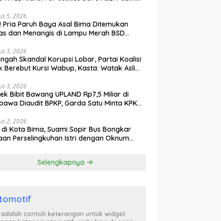
ak Curiga, Minta MA dan KY Turun Tangan
us 5, 2026
l! Pria Paruh Baya Asal Bima Ditemukan
as dan Menangis di Lampu Merah BSD
gerang
us 3, 2026
engah Skandal Korupsi Lobar, Partai Koalisi
k Berebut Kursi Wabup, Kasta: Watak Asli
tik Kekuasaan Terbongkar!
us 3, 2026
ek Bibit Bawang UPLAND Rp7,5 Miliar di
awa Diaudit BPKP, Garda Satu Minta KPK
n Awasi Dugaan Kejanggalan
us 2, 2026
l di Kota Bima, Suami Sopir Bus Bongkar
an Perselingkuhan Istri dengan Oknum
ol PP, Video Adu Mulut Heboh
Selengkapnya
tomotif
i adalah contoh keterangan untuk widget