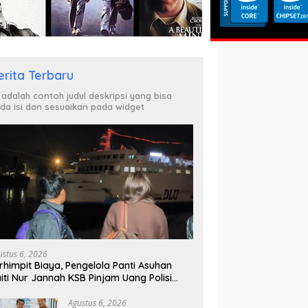
erita Terbaru
i adalah contoh judul deskripsi yang bisa
da isi dan sesuaikan pada widget
ustus 6, 2026
rhimpit Biaya, Pengelola Panti Asuhan
iti Nur Jannah KSB Pinjam Uang Polisi
tuk Menyeberang, Asesmen Bantuan Tak
njung Tuntas
Agustus 6, 2026