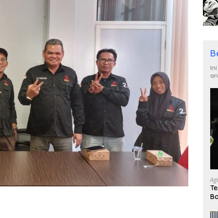
B
In
an
Ag
Te
Ba
un
Ku