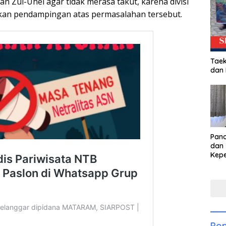
n Zul-Uhel agar tidak merasa takut, karena divisi
an pendampingan atas permasalahan tersebut.
Taek
dan
Pan
dan 
Kep
dal
Pari
Pop