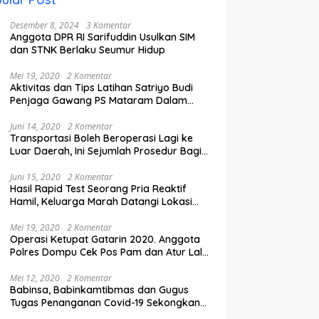
Desember 8, 2024
3 Komentar
Anggota DPR RI Sarifuddin Usulkan SIM
dan STNK Berlaku Seumur Hidup
Mei 19, 2020
2 Komentar
Aktivitas dan Tips Latihan Satriyo Budi
Penjaga Gawang PS Mataram Dalam
Masa Pandemi Covid-19.
Juni 14, 2020
2 Komentar
Transportasi Boleh Beroperasi Lagi ke
Luar Daerah, Ini Sejumlah Prosedur Bagi
Penumpang.
Juni 15, 2020
2 Komentar
Hasil Rapid Test Seorang Pria Reaktif
Hamil, Keluarga Marah Datangi Lokasi
Karantina
Mei 19, 2020
2 Komentar
Operasi Ketupat Gatarin 2020. Anggota
Polres Dompu Cek Pos Pam dan Atur Lalu
Lintas.
Mei 12, 2020
2 Komentar
Babinsa, Babinkamtibmas dan Gugus
Tugas Penanganan Covid-19 Sekongkang
Pasang Stiker di Rumah Warga Berstatus