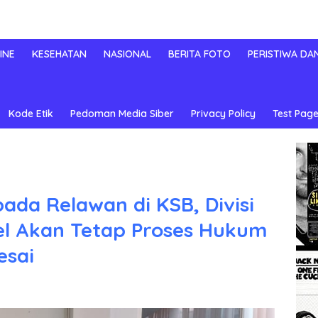
INE
KESEHATAN
NASIONAL
BERITA FOTO
PERISTIWA DA
Kode Etik
Pedoman Media Siber
Privacy Policy
Test Page
ada Relawan di KSB, Divisi
el Akan Tetap Proses Hukum
esai