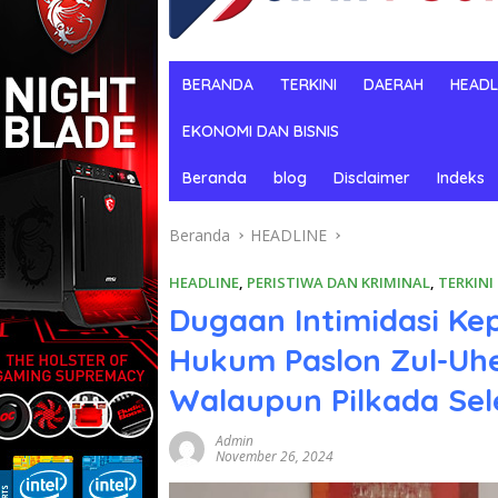
BERANDA
TERKINI
DAERAH
HEADL
EKONOMI DAN BISNIS
Beranda
blog
Disclaimer
Indeks
Beranda
HEADLINE
HEADLINE
,
PERISTIWA DAN KRIMINAL
,
TERKINI
Dugaan Intimidasi Kep
Hukum Paslon Zul-Uh
Walaupun Pilkada Sel
Admin
November 26, 2024