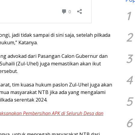
1
2
gi, jadi tidak sampai di sini saja, setelah pilkada
hukum,” Katanya.
3
ang advokad dari Pasangan Calon Gubernur dan
uhaili (Zul-Uhel) juga memastikan akan ikut
ersebut.
4
arat, tim kuasa hukum paslon Zul-Uhel juga akan
ua masyarakat NTB jika ada yang mengalami
5
ilkada serentak 2024.
aksanakan Pembersihan APK di Seluruh Desa dan
6
hnya, untuk mencegah masyarakat NTB dari