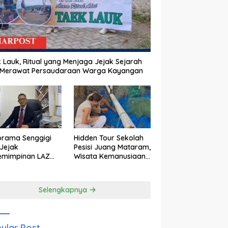
 Lauk, Ritual yang Menjaga Jejak Sejarah
 Merawat Persaudaraan Warga Kayangan
orama Senggigi
Hidden Tour Sekolah
Jejak
Pesisi Juang Mataram,
emimpinan LAZ
Wisata Kemanusiaan
am Kebangkitan
yang Membuka Mata
wisata
tentang Pendidikan
Anak Pesisir
Selengkapnya
ular Post