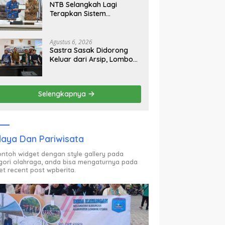
NTB Selangkah Lagi
Terapkan Sistem
Manajemen Talenta ASN
Agustus 6, 2026
Sastra Sasak Didorong
Keluar dari Arsip, Lombok
Utara Bangun Ruang
Kreatif bagi Generasi
Muda
Selengkapnya
aya Dan Pariwisata
contoh widget dengan style gallery pada
gori olahraga, anda bisa mengaturnya pada
et recent post wpberita.