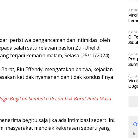
Berh
Agust
Vira
Lem
Tan
Agust
Di T
 dari peristiwa pengancaman dan intimidasi oleh
Sibu
pada salah satu relawan paslon Zul-Uhel di
Poli
Agust
ng terjadi kemarin malam, Selasa (25/11/2024).
Proy
Sumb
Barat, Riu Effendy, mengatakan bahwa, kejadian
Turu
Agust
sakan ketidak nyamanan dan tidak kondusif nya
Vira
Duga
Satp
iduga Bagikan Sembako di Lombok Barat Pada Masa
nerima begitu saja jika ada intimidasi seperti ini.
O
mi masyarakat menolak kekerasan seperti yang
In