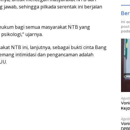
g jawab, sehingga pilkada serentak ini berjalan
Ber
Ini 
 hukum bagi semua masyarakat NTB yang
post
pada
psikologi,” ujarnya.
kat NTB ini, lanjutnya, sebagai bukti cinta Bang
emang intimidasi dan pengancaman adalah
UU.
Agust
Voni
Keja
Agust
Voni
DPRD