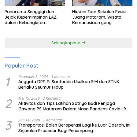
Panorama Senggigi dan
Hidden Tour Sekolah Pesisi
Jejak Kepemimpinan LAZ
Juang Mataram, Wisata
dalam Kebangkitan
Kemanusiaan yang
Pariwisata
Membuka Mata tentang
Pendidikan Anak Pesisir
Selengkapnya
Popular Post
1
Desember 8, 2024
3 Komentar
Anggota DPR RI Sarifuddin Usulkan SIM dan STNK
Berlaku Seumur Hidup
2
Mei 19, 2020
2 Komentar
Aktivitas dan Tips Latihan Satriyo Budi Penjaga
Gawang PS Mataram Dalam Masa Pandemi Covid-19.
3
Juni 14, 2020
2 Komentar
Transportasi Boleh Beroperasi Lagi ke Luar Daerah, Ini
Sejumlah Prosedur Bagi Penumpang.