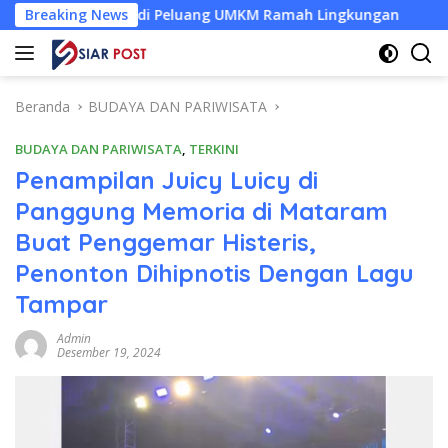
Langsung
Menjadi Peluang UMKM Ramah Lingkungan
Breaking News
Desa Baru Tak
ke
konten
Beranda
BUDAYA DAN PARIWISATA
BUDAYA DAN PARIWISATA
,
TERKINI
Penampilan Juicy Luicy di
Panggung Memoria di Mataram
Buat Penggemar Histeris,
Penonton Dihipnotis Dengan Lagu
Tampar
Admin
Desember 19, 2024