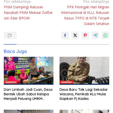
Navigasi
Pos sebelumnya
Pos selanjutnya
PNM Dampingi Ratusan
PPK Peringati Hari Migran
pos
Nasabah PNM Mekaar Daftar
Internasional di KLU, Ratusan
Izin Edar BPOM
Kasus TPPO di NTB Terjadi
Dalam Setahun
Baca Juga
Dari Limbah Jadi Cuan, Desa
Desa Baru Tak Lagi Sekadar
Bentek Ubah Sabut Kelapa
Wacana, Pemkab KLU Mulai
Menjadi Peluang UMKM
Siapkan Pj Kades
Ramah Lingkungan