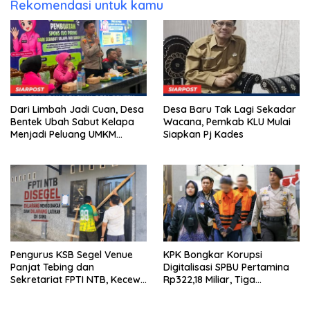
Rekomendasi untuk kamu
Dari Limbah Jadi Cuan, Desa
Desa Baru Tak Lagi Sekadar
Bentek Ubah Sabut Kelapa
Wacana, Pemkab KLU Mulai
Menjadi Peluang UMKM
Siapkan Pj Kades
Ramah Lingkungan
Pengurus KSB Segel Venue
KPK Bongkar Korupsi
Panjat Tebing dan
Digitalisasi SPBU Pertamina
Sekretariat FPTI NTB, Kecewa
Rp322,18 Miliar, Tiga
Emas Porprov Beralih Ke
Tersangka Ditahan
Dompu