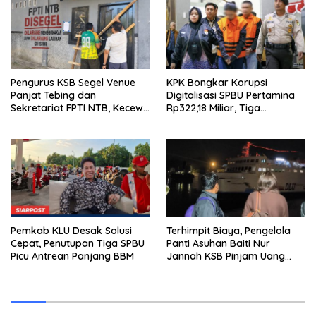
Pengurus KSB Segel Venue
KPK Bongkar Korupsi
Panjat Tebing dan
Digitalisasi SPBU Pertamina
Sekretariat FPTI NTB, Kecewa
Rp322,18 Miliar, Tiga
Emas Porprov Beralih Ke
Tersangka Ditahan
Dompu
Pemkab KLU Desak Solusi
Terhimpit Biaya, Pengelola
Cepat, Penutupan Tiga SPBU
Panti Asuhan Baiti Nur
Picu Antrean Panjang BBM
Jannah KSB Pinjam Uang
Polisi untuk Menyeberang,
Asesmen Bantuan Tak
Kunjung Tuntas