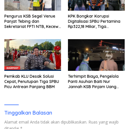
Pengurus KSB Segel Venue
KPK Bongkar Korupsi
Panjat Tebing dan
Digitalisasi SPBU Pertamina
Sekretariat FPTI NTB, Kecewa
Rp322,18 Miliar, Tiga
Emas Porprov Beralih Ke
Tersangka Ditahan
Dompu
Pemkab KLU Desak Solusi
Terhimpit Biaya, Pengelola
Cepat, Penutupan Tiga SPBU
Panti Asuhan Baiti Nur
Picu Antrean Panjang BBM
Jannah KSB Pinjam Uang
Polisi untuk Menyeberang,
Asesmen Bantuan Tak
Kunjung Tuntas
Tinggalkan Balasan
Alamat email Anda tidak akan dipublikasikan.
Ruas yang wajib
ditandai
*