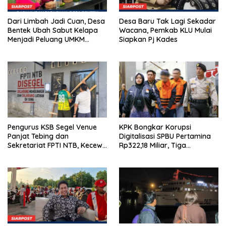
Dari Limbah Jadi Cuan, Desa
Desa Baru Tak Lagi Sekadar
Bentek Ubah Sabut Kelapa
Wacana, Pemkab KLU Mulai
Menjadi Peluang UMKM
Siapkan Pj Kades
Ramah Lingkungan
Pengurus KSB Segel Venue
KPK Bongkar Korupsi
Panjat Tebing dan
Digitalisasi SPBU Pertamina
Sekretariat FPTI NTB, Kecewa
Rp322,18 Miliar, Tiga
Emas Porprov Beralih Ke
Tersangka Ditahan
Dompu