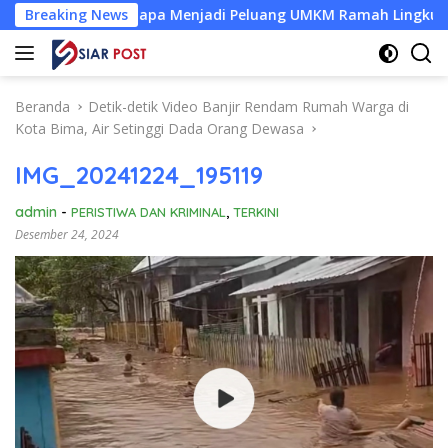
Langsung
abut Kelapa Menjadi Peluang UMKM Ramah Lingkungan
Breaking News
ke
konten
Beranda
Detik-detik Video Banjir Rendam Rumah Warga di
Kota Bima, Air Setinggi Dada Orang Dewasa
IMG_20241224_195119
admin
-
PERISTIWA DAN KRIMINAL
,
TERKINI
Desember 24, 2024