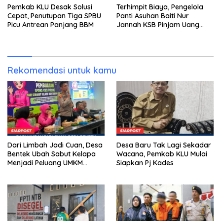
Pemkab KLU Desak Solusi
Terhimpit Biaya, Pengelola
Cepat, Penutupan Tiga SPBU
Panti Asuhan Baiti Nur
Picu Antrean Panjang BBM
Jannah KSB Pinjam Uang
Polisi untuk Menyeberang,
Asesmen Bantuan Tak
Kunjung Tuntas
Rekomendasi untuk kamu
Dari Limbah Jadi Cuan, Desa
Desa Baru Tak Lagi Sekadar
Bentek Ubah Sabut Kelapa
Wacana, Pemkab KLU Mulai
Menjadi Peluang UMKM
Siapkan Pj Kades
Ramah Lingkungan