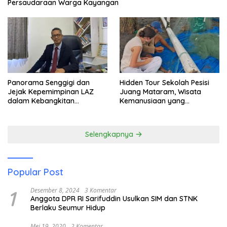
Persaudaraan Warga Kayangan
Panorama Senggigi dan
Hidden Tour Sekolah Pesisi
Jejak Kepemimpinan LAZ
Juang Mataram, Wisata
dalam Kebangkitan
Kemanusiaan yang
Pariwisata
Membuka Mata tentang
Pendidikan Anak Pesisir
Selengkapnya
Popular Post
1
Desember 8, 2024
3 Komentar
Anggota DPR RI Sarifuddin Usulkan SIM dan STNK
Berlaku Seumur Hidup
Mei 19, 2020
2 Komentar