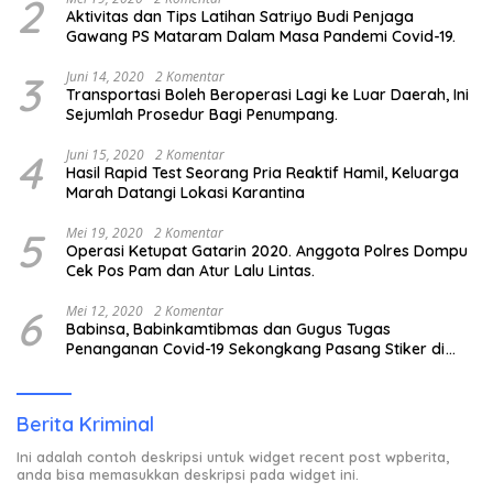
2
Aktivitas dan Tips Latihan Satriyo Budi Penjaga
Gawang PS Mataram Dalam Masa Pandemi Covid-19.
3
Juni 14, 2020
2 Komentar
Transportasi Boleh Beroperasi Lagi ke Luar Daerah, Ini
Sejumlah Prosedur Bagi Penumpang.
4
Juni 15, 2020
2 Komentar
Hasil Rapid Test Seorang Pria Reaktif Hamil, Keluarga
Marah Datangi Lokasi Karantina
5
Mei 19, 2020
2 Komentar
Operasi Ketupat Gatarin 2020. Anggota Polres Dompu
Cek Pos Pam dan Atur Lalu Lintas.
6
Mei 12, 2020
2 Komentar
Babinsa, Babinkamtibmas dan Gugus Tugas
Penanganan Covid-19 Sekongkang Pasang Stiker di
Rumah Warga Berstatus ODP.
Berita Kriminal
Ini adalah contoh deskripsi untuk widget recent post wpberita,
anda bisa memasukkan deskripsi pada widget ini.