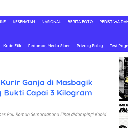
INE
KESEHATAN
NASIONAL
BERITA FOTO
PERISTIWA DA
Kode Etik
Pedoman Media Siber
Privacy Policy
Test Page
Kurir Ganja di Masbagik
 Bukti Capai 3 Kilogram
bes Pol. Roman Semaradhana Elhaj didampingi Kabid