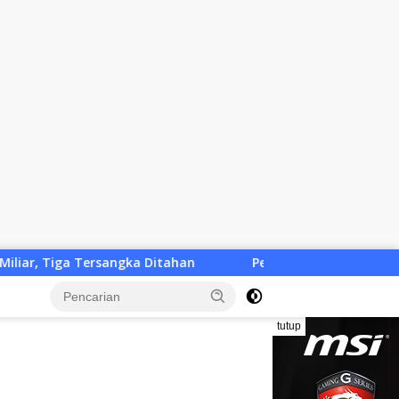
 Ditahan
Pemkab KLU Desak Solusi Cepat, Penutupan Ti
tutup