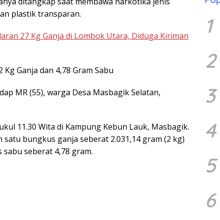
nya ditangkap saat membawa narkotika jenis
n plastik transparan.
1
aran 27 Kg Ganja di Lombok Utara, Diduga Kiriman
2
2 Kg Ganja dan 4,78 Gram Sabu
3
ap MR (55), warga Desa Masbagik Selatan,
4
 pukul 11.30 Wita di Kampung Kebun Lauk, Masbagik.
satu bungkus ganja seberat 2.031,14 gram (2 kg)
s sabu seberat 4,78 gram.
5
6