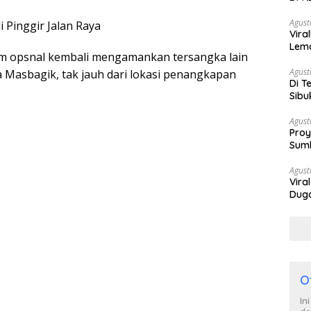
Berh
Agust
 Pinggir Jalan Raya
Vira
Lem
tim opsnal kembali mengamankan tersangka lain
Tan
Agust
ya Masbagik, tak jauh dari lokasi penangkapan
Di T
Sibu
Poli
Agust
Proy
Sumb
Turu
Agust
Vira
Duga
Satp
O
In