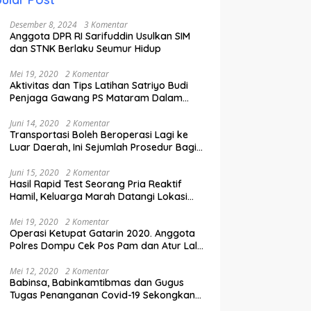
Desember 8, 2024
3 Komentar
Anggota DPR RI Sarifuddin Usulkan SIM
dan STNK Berlaku Seumur Hidup
Mei 19, 2020
2 Komentar
Aktivitas dan Tips Latihan Satriyo Budi
Penjaga Gawang PS Mataram Dalam
Masa Pandemi Covid-19.
Juni 14, 2020
2 Komentar
Transportasi Boleh Beroperasi Lagi ke
Luar Daerah, Ini Sejumlah Prosedur Bagi
Penumpang.
Juni 15, 2020
2 Komentar
Hasil Rapid Test Seorang Pria Reaktif
Hamil, Keluarga Marah Datangi Lokasi
Karantina
Mei 19, 2020
2 Komentar
Operasi Ketupat Gatarin 2020. Anggota
Polres Dompu Cek Pos Pam dan Atur Lalu
Lintas.
Mei 12, 2020
2 Komentar
Babinsa, Babinkamtibmas dan Gugus
Tugas Penanganan Covid-19 Sekongkang
Pasang Stiker di Rumah Warga Berstatus