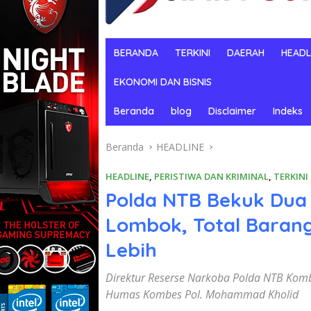
BERANDA
TERKINI
DAERAH
HEADL
EKONOMI DAN BISNIS
Beranda
blog
Disclaimer
Indeks
Beranda
HEADLINE
HEADLINE
,
PERISTIWA DAN KRIMINAL
,
TERKINI
Polda NTB Bekuk Dua 
Lombok, Total Barang
Lebih
Direktur Reserse Narkoba Polda NTB Kom
Humas Kombes Pol. Mohammad Kholid