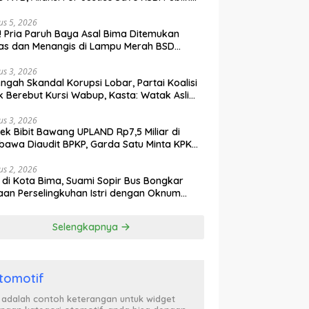
ak Curiga, Minta MA dan KY Turun Tangan
us 5, 2026
l! Pria Paruh Baya Asal Bima Ditemukan
as dan Menangis di Lampu Merah BSD
gerang
us 3, 2026
engah Skandal Korupsi Lobar, Partai Koalisi
k Berebut Kursi Wabup, Kasta: Watak Asli
tik Kekuasaan Terbongkar!
us 3, 2026
ek Bibit Bawang UPLAND Rp7,5 Miliar di
awa Diaudit BPKP, Garda Satu Minta KPK
n Awasi Dugaan Kejanggalan
us 2, 2026
l di Kota Bima, Suami Sopir Bus Bongkar
an Perselingkuhan Istri dengan Oknum
ol PP, Video Adu Mulut Heboh
Selengkapnya
tomotif
i adalah contoh keterangan untuk widget