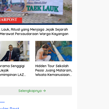
 Lauk, Ritual yang Menjaga Jejak Sejarah
 Merawat Persaudaraan Warga Kayangan
orama Senggigi
Hidden Tour Sekolah
Jejak
Pesisi Juang Mataram,
emimpinan LAZ
Wisata Kemanusiaan
am Kebangkitan
yang Membuka Mata
wisata
tentang Pendidikan
Anak Pesisir
Selengkapnya
ular Post