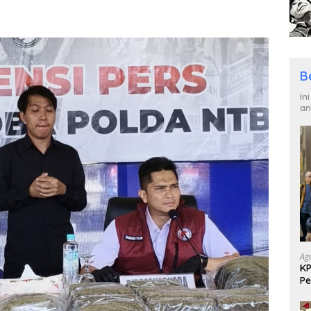
B
In
an
Ag
KP
Pe
Di