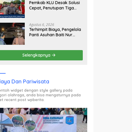
Pemkab KLU Desak Solusi
Cepat, Penutupan Tiga
SPBU Picu Antrean Panjang
BBM
Agustus 6, 2026
Terhimpit Biaya, Pengelola
Panti Asuhan Baiti Nur
Jannah KSB Pinjam Uang
Polisi untuk Menyeberang,
Asesmen Bantuan Tak
Selengkapnya
Kunjung Tuntas
aya Dan Pariwisata
contoh widget dengan style gallery pada
gori olahraga, anda bisa mengaturnya pada
et recent post wpberita.