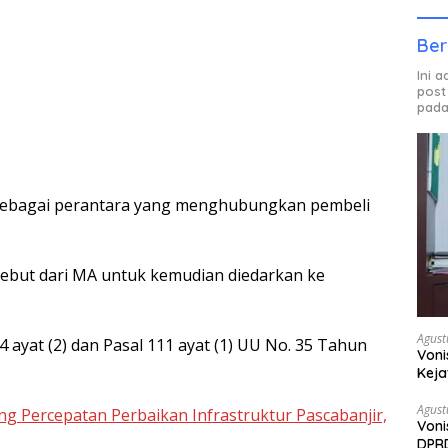
Ber
Ini 
post
pada
ui sebagai perantara yang menghubungkan pembeli
ebut dari MA untuk kemudian diedarkan ke
Agust
4 ayat (2) dan Pasal 111 ayat (1) UU No. 35 Tahun
Voni
Keja
Agust
 Percepatan Perbaikan Infrastruktur Pascabanjir,
Voni
DPRD