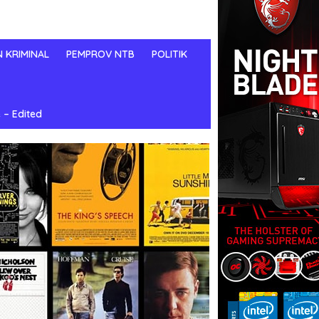
N KRIMINAL
PEMPROV NTB
POLITIK
 – Edited