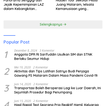
Panorama Senggigi dan
Hidden Tour Sekolah Pesisi
Jejak Kepemimpinan LAZ
Juang Mataram, Wisata
dalam Kebangkitan
Kemanusiaan yang
Pariwisata
Membuka Mata tentang
Pendidikan Anak Pesisir
Selengkapnya
Popular Post
1
Desember 8, 2024
3 Komentar
Anggota DPR RI Sarifuddin Usulkan SIM dan STNK
Berlaku Seumur Hidup
2
Mei 19, 2020
2 Komentar
Aktivitas dan Tips Latihan Satriyo Budi Penjaga
Gawang PS Mataram Dalam Masa Pandemi Covid-19.
3
Juni 14, 2020
2 Komentar
Transportasi Boleh Beroperasi Lagi ke Luar Daerah, Ini
Sejumlah Prosedur Bagi Penumpang.
4
Juni 15, 2020
2 Komentar
Hasil Rapid Test Seorang Pria Reaktif Hamil, Keluarga