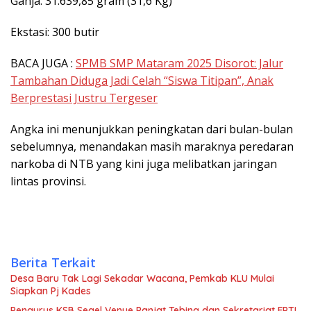
Ganja: 31.639,85 gram (31,6 Kg)
Ekstasi: 300 butir
BACA JUGA :
SPMB SMP Mataram 2025 Disorot: Jalur
Tambahan Diduga Jadi Celah “Siswa Titipan”, Anak
Berprestasi Justru Tergeser
Angka ini menunjukkan peningkatan dari bulan-bulan
sebelumnya, menandakan masih maraknya peredaran
narkoba di NTB yang kini juga melibatkan jaringan
lintas provinsi.
Berita Terkait
Desa Baru Tak Lagi Sekadar Wacana, Pemkab KLU Mulai
Siapkan Pj Kades
Pengurus KSB Segel Venue Panjat Tebing dan Sekretariat FPTI