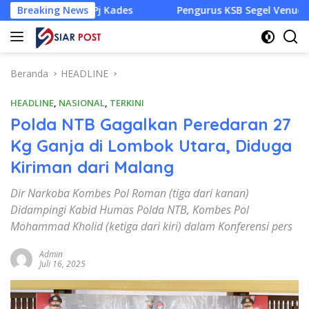
Langsung
j Kades
Breaking News
Pengurus KSB Segel Venue Panjat Tebing dan S
ke
konten
Beranda
HEADLINE
HEADLINE
,
NASIONAL
,
TERKINI
Polda NTB Gagalkan Peredaran 27
Kg Ganja di Lombok Utara, Diduga
Kiriman dari Malang
Dir Narkoba Kombes Pol Roman (tiga dari kanan)
Didampingi Kabid Humas Polda NTB, Kombes Pol
Mohammad Kholid (ketiga dari kiri) dalam Konferensi pers
Admin
Juli 16, 2025