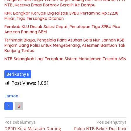
NTB, Kecewa Emas Porprov Beralih Ke Dompu
KPK Bongkar Korupsi Digitalisasi SPBU Pertamina Rp322,18
Miliar, Tiga Tersangka Ditahan
Pemkab KLU Desak Solusi Cepat, Penutupan Tiga SPBU Picu
Antrean Panjang BBM
Terhimpit Biaya, Pengelola Panti Asuhan Baiti Nur Jannah KSB
Pinjam Uang Polisi untuk Menyeberang, Asesmen Bantuan Tak
Kunjung Tuntas
NTB Selangkah Lagi Terapkan Sistem Manajemen Talenta ASN
Berikutnya
Post Views:
1,061
Laman:
1
2
Navigasi
Pos sebelumnya
Pos selanjutnya
DPRD Kota Mataram Dorong
Polda NTB Bekuk Dua Kurir
pos