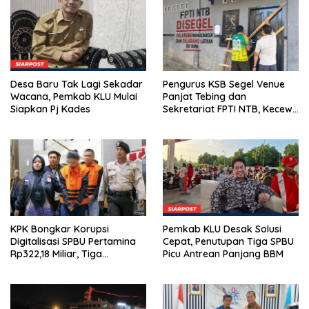
Desa Baru Tak Lagi Sekadar
Pengurus KSB Segel Venue
Wacana, Pemkab KLU Mulai
Panjat Tebing dan
Siapkan Pj Kades
Sekretariat FPTI NTB, Kecewa
Emas Porprov Beralih Ke
Dompu
KPK Bongkar Korupsi
Pemkab KLU Desak Solusi
Digitalisasi SPBU Pertamina
Cepat, Penutupan Tiga SPBU
Rp322,18 Miliar, Tiga
Picu Antrean Panjang BBM
Tersangka Ditahan