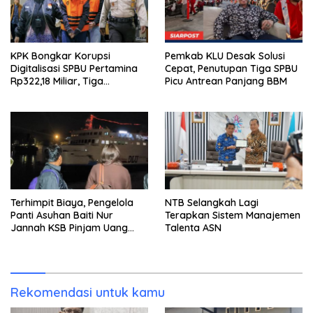
KPK Bongkar Korupsi
Pemkab KLU Desak Solusi
Digitalisasi SPBU Pertamina
Cepat, Penutupan Tiga SPBU
Rp322,18 Miliar, Tiga
Picu Antrean Panjang BBM
Tersangka Ditahan
Terhimpit Biaya, Pengelola
NTB Selangkah Lagi
Panti Asuhan Baiti Nur
Terapkan Sistem Manajemen
Jannah KSB Pinjam Uang
Talenta ASN
Polisi untuk Menyeberang,
Asesmen Bantuan Tak
Kunjung Tuntas
Rekomendasi untuk kamu