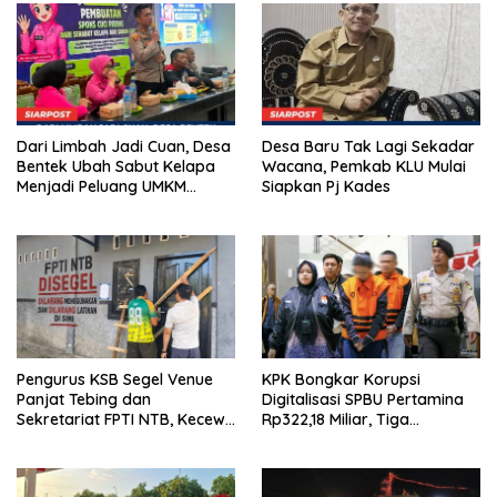
Dari Limbah Jadi Cuan, Desa
Desa Baru Tak Lagi Sekadar
Bentek Ubah Sabut Kelapa
Wacana, Pemkab KLU Mulai
Menjadi Peluang UMKM
Siapkan Pj Kades
Ramah Lingkungan
Pengurus KSB Segel Venue
KPK Bongkar Korupsi
Panjat Tebing dan
Digitalisasi SPBU Pertamina
Sekretariat FPTI NTB, Kecewa
Rp322,18 Miliar, Tiga
Emas Porprov Beralih Ke
Tersangka Ditahan
Dompu