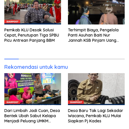
Pemkab KLU Desak Solusi
Terhimpit Biaya, Pengelola
Cepat, Penutupan Tiga SPBU
Panti Asuhan Baiti Nur
Picu Antrean Panjang BBM
Jannah KSB Pinjam Uang
Polisi untuk Menyeberang,
Asesmen Bantuan Tak
Kunjung Tuntas
Rekomendasi untuk kamu
Dari Limbah Jadi Cuan, Desa
Desa Baru Tak Lagi Sekadar
Bentek Ubah Sabut Kelapa
Wacana, Pemkab KLU Mulai
Menjadi Peluang UMKM
Siapkan Pj Kades
Ramah Lingkungan