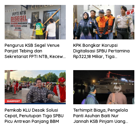
Pengurus KSB Segel Venue
KPK Bongkar Korupsi
Panjat Tebing dan
Digitalisasi SPBU Pertamina
Sekretariat FPTI NTB, Kecewa
Rp322,18 Miliar, Tiga
Emas Porprov Beralih Ke
Tersangka Ditahan
Dompu
Pemkab KLU Desak Solusi
Terhimpit Biaya, Pengelola
Cepat, Penutupan Tiga SPBU
Panti Asuhan Baiti Nur
Picu Antrean Panjang BBM
Jannah KSB Pinjam Uang
Polisi untuk Menyeberang,
Asesmen Bantuan Tak
Kunjung Tuntas