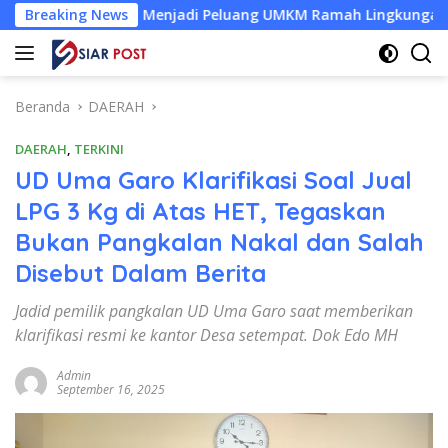
Langsung
t Kelapa Menjadi Peluang UMKM Ramah Lingkungan
Breaking News
Desa
ke
konten
Beranda
DAERAH
DAERAH
,
TERKINI
UD Uma Garo Klarifikasi Soal Jual
LPG 3 Kg di Atas HET, Tegaskan
Bukan Pangkalan Nakal dan Salah
Disebut Dalam Berita
Jadid pemilik pangkalan UD Uma Garo saat memberikan
klarifikasi resmi ke kantor Desa setempat. Dok Edo MH
Admin
September 16, 2025