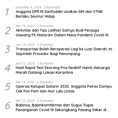
1
Desember 8, 2024
3 Komentar
Anggota DPR RI Sarifuddin Usulkan SIM dan STNK
Berlaku Seumur Hidup
2
Mei 19, 2020
2 Komentar
Aktivitas dan Tips Latihan Satriyo Budi Penjaga
Gawang PS Mataram Dalam Masa Pandemi Covid-19.
3
Juni 14, 2020
2 Komentar
Transportasi Boleh Beroperasi Lagi ke Luar Daerah, Ini
Sejumlah Prosedur Bagi Penumpang.
4
Juni 15, 2020
2 Komentar
Hasil Rapid Test Seorang Pria Reaktif Hamil, Keluarga
Marah Datangi Lokasi Karantina
5
Mei 19, 2020
2 Komentar
Operasi Ketupat Gatarin 2020. Anggota Polres Dompu
Cek Pos Pam dan Atur Lalu Lintas.
6
Mei 12, 2020
2 Komentar
Babinsa, Babinkamtibmas dan Gugus Tugas
Penanganan Covid-19 Sekongkang Pasang Stiker di
Rumah Warga Berstatus ODP.