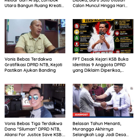
Utara Bangun Ruang Kreatif
Calon Muncul Hingga Hari
bagi Generasi Muda
Kedua
Vonis Bebas Terdakwa
FPT Desak Kejari KSB Buka
Gratifikasi DPRD NTB, Kejati
Identitas 9 Anggota DPRD
Pastikan Ajukan Banding
yang Diklaim Diperiksa,
Kasus Combine Tak Kunjung
Ada Tersangka
Vonis Bebas Tiga Terdakwa
Belasan Tahun Menanti,
Dana “Siluman” DPRD NTB,
Murangga Akhirnya
Aliansi For Justice Save KSB:
Selangkah Lagi Jadi Desa