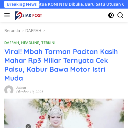
Langsung
 Ketua KONI NTB Dibuka, Baru Satu Utusan Calon Muncul Hingg
Breaking News
ke
konten
Beranda
DAERAH
DAERAH
,
HEADLINE
,
TERKINI
Viral! Mbah Tarman Pacitan Kasih
Mahar Rp3 Miliar Ternyata Cek
Palsu, Kabur Bawa Motor Istri
Muda
Admin
Oktober 10, 2025