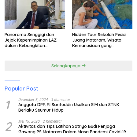
Panorama Senggigi dan
Hidden Tour Sekolah Pesisi
Jejak Kepemimpinan LAZ
Juang Mataram, Wisata
dalam Kebangkitan
Kemanusiaan yang
Pariwisata
Membuka Mata tentang
Pendidikan Anak Pesisir
Selengkapnya
Popular Post
1
Desember 8, 2024
3 Komentar
Anggota DPR RI Sarifuddin Usulkan SIM dan STNK
Berlaku Seumur Hidup
2
Mei 19, 2020
2 Komentar
Aktivitas dan Tips Latihan Satriyo Budi Penjaga
Gawang PS Mataram Dalam Masa Pandemi Covid-19.