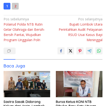
1
2
Navigasi
Pos sebelumnya
Pos selanjutnya
Polairud Polda NTB Rutin
Bupati Lombok Utara
pos
Gelar Olahraga dan Bersih-
Perintahkan Audit Pelayanan
Bersih Pantai, Wujudkan
RSUD Usai Kasus Bayi
Program Unggulan Polri
Meninggal
Baca Juga
Sastra Sasak Didorong
Bursa Ketua KONI NTB
Keluar dari Arsip, Lombok
Dibuka, Baru Satu Utusan