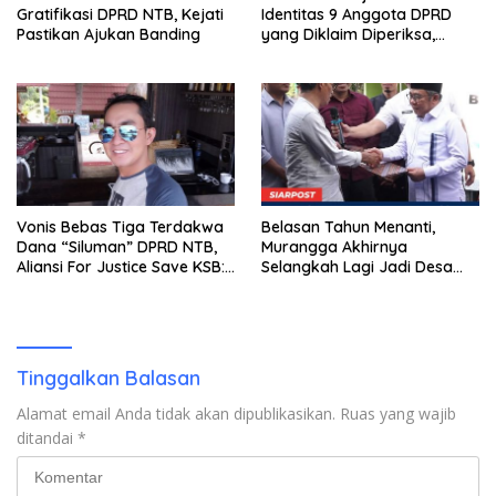
Gratifikasi DPRD NTB, Kejati
Identitas 9 Anggota DPRD
Pastikan Ajukan Banding
yang Diklaim Diperiksa,
Kasus Combine Tak Kunjung
Ada Tersangka
Vonis Bebas Tiga Terdakwa
Belasan Tahun Menanti,
Dana “Siluman” DPRD NTB,
Murangga Akhirnya
Aliansi For Justice Save KSB:
Selangkah Lagi Jadi Desa
Publik Berhak Curiga, Minta
Sendiri
MA dan KY Turun Tangan
Tinggalkan Balasan
Alamat email Anda tidak akan dipublikasikan.
Ruas yang wajib
ditandai
*