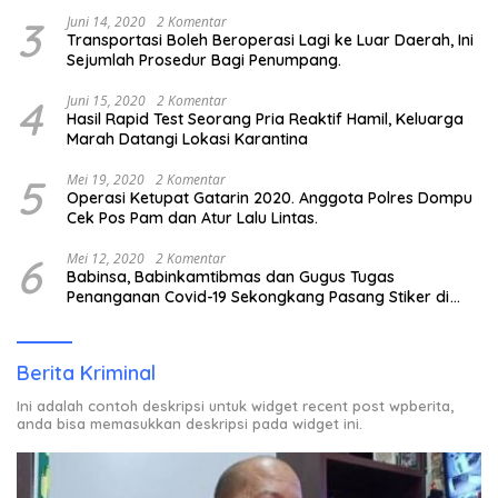
3
Juni 14, 2020
2 Komentar
Transportasi Boleh Beroperasi Lagi ke Luar Daerah, Ini
Sejumlah Prosedur Bagi Penumpang.
4
Juni 15, 2020
2 Komentar
Hasil Rapid Test Seorang Pria Reaktif Hamil, Keluarga
Marah Datangi Lokasi Karantina
5
Mei 19, 2020
2 Komentar
Operasi Ketupat Gatarin 2020. Anggota Polres Dompu
Cek Pos Pam dan Atur Lalu Lintas.
6
Mei 12, 2020
2 Komentar
Babinsa, Babinkamtibmas dan Gugus Tugas
Penanganan Covid-19 Sekongkang Pasang Stiker di
Rumah Warga Berstatus ODP.
Berita Kriminal
Ini adalah contoh deskripsi untuk widget recent post wpberita,
anda bisa memasukkan deskripsi pada widget ini.