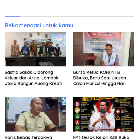
Publik Berhak Curiga, Minta
Sendiri
MA dan KY Turun Tangan
Rekomendasi untuk kamu
Sastra Sasak Didorong
Bursa Ketua KONI NTB
Keluar dari Arsip, Lombok
Dibuka, Baru Satu Utusan
Utara Bangun Ruang Kreatif
Calon Muncul Hingga Hari
bagi Generasi Muda
Kedua
Vonis Bebas Terdakwa
FPT Desak Kejari KSB Buka