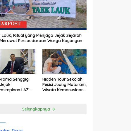
 Lauk, Ritual yang Menjaga Jejak Sejarah
 Merawat Persaudaraan Warga Kayangan
orama Senggigi
Hidden Tour Sekolah
Jejak
Pesisi Juang Mataram,
emimpinan LAZ
Wisata Kemanusiaan
am Kebangkitan
yang Membuka Mata
wisata
tentang Pendidikan
Anak Pesisir
Selengkapnya
ular Post