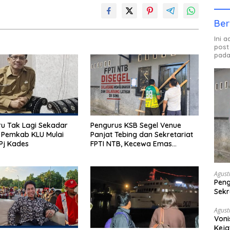
Ber
Ini 
post
pada
u Tak Lagi Sekadar
Pengurus KSB Segel Venue
 Pemkab KLU Mulai
Panjat Tebing dan Sekretariat
Pj Kades
FPTI NTB, Kecewa Emas
Porprov Beralih Ke Dompu
Agust
Peng
Sekr
Bera
Agust
Voni
Keja