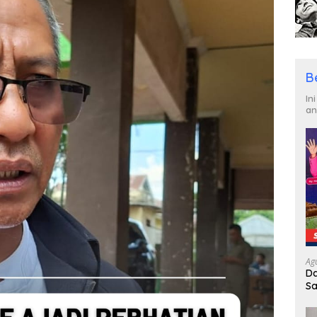
B
In
an
Ag
Da
Sa
R