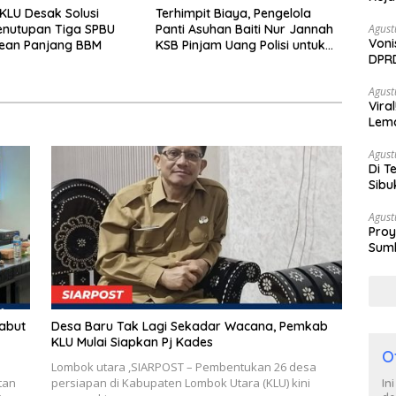
LU Desak Solusi
Terhimpit Biaya, Pengelola
enutupan Tiga SPBU
Panti Asuhan Baiti Nur Jannah
Agust
Voni
rean Panjang BBM
KSB Pinjam Uang Polisi untuk
DPRD
Menyeberang, Asesmen
Berh
Bantuan Tak Kunjung Tuntas
Agust
Vira
Lem
Tan
Agust
Di T
Sibu
Poli
Agust
Proy
Sumb
Turu
Sabut
Desa Baru Tak Lagi Sekadar Wacana, Pemkab
KLU Mulai Siapkan Pj Kades
O
Lombok utara ,SIARPOST – Pembentukan 26 desa
tan
persiapan di Kabupaten Lombok Utara (KLU) kini
In