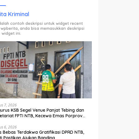
ODP.
ita Kriminal
adalah contoh deskripsi untuk widget recent
 wpberita, anda bisa memasukkan deskripsi
 widget ini.
us 7, 2026
urus KSB Segel Venue Panjat Tebing dan
etariat FPTI NTB, Kecewa Emas Porprov
lih Ke Dompu
us 6, 2026
s Bebas Terdakwa Gratifikasi DPRD NTB,
ti Pastikan Ajukan Banding