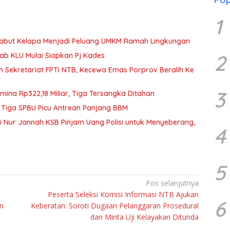
1
Sabut Kelapa Menjadi Peluang UMKM Ramah Lingkungan
2
b KLU Mulai Siapkan Pj Kades
n Sekretariat FPTI NTB, Kecewa Emas Porprov Beralih Ke
3
mina Rp322,18 Miliar, Tiga Tersangka Ditahan
 Tiga SPBU Picu Antrean Panjang BBM
iti Nur Jannah KSB Pinjam Uang Polisi untuk Menyeberang,
4
5
Pos selanjutnya
Peserta Seleksi Komisi Informasi NTB Ajukan
6
n
Keberatan: Soroti Dugaan Pelanggaran Prosedural
dan Minta Uji Kelayakan Ditunda