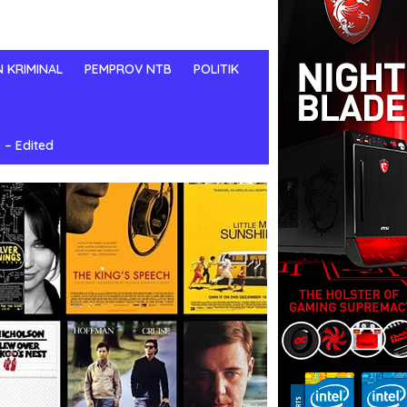
N KRIMINAL
PEMPROV NTB
POLITIK
 – Edited