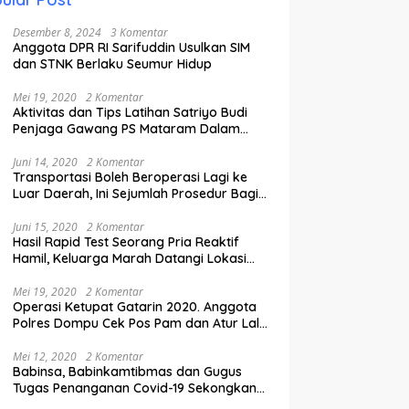
Desember 8, 2024
3 Komentar
Anggota DPR RI Sarifuddin Usulkan SIM
dan STNK Berlaku Seumur Hidup
Mei 19, 2020
2 Komentar
Aktivitas dan Tips Latihan Satriyo Budi
Penjaga Gawang PS Mataram Dalam
Masa Pandemi Covid-19.
Juni 14, 2020
2 Komentar
Transportasi Boleh Beroperasi Lagi ke
Luar Daerah, Ini Sejumlah Prosedur Bagi
Penumpang.
Juni 15, 2020
2 Komentar
Hasil Rapid Test Seorang Pria Reaktif
Hamil, Keluarga Marah Datangi Lokasi
Karantina
Mei 19, 2020
2 Komentar
Operasi Ketupat Gatarin 2020. Anggota
Polres Dompu Cek Pos Pam dan Atur Lalu
Lintas.
Mei 12, 2020
2 Komentar
Babinsa, Babinkamtibmas dan Gugus
Tugas Penanganan Covid-19 Sekongkang
Pasang Stiker di Rumah Warga Berstatus