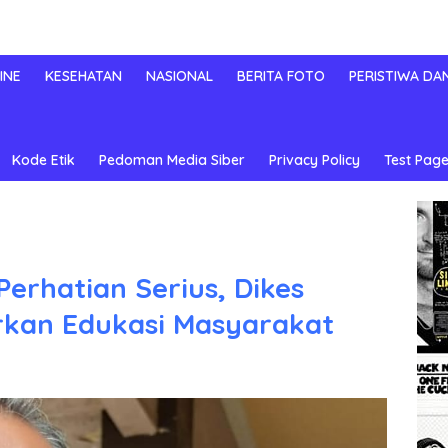
INE
KESEHATAN
NASIONAL
BERITA FOTO
PERISTIWA DA
Kode Etik
Pedoman Media Siber
Privacy Policy
Test Page
 Perhatian Serius, Dikes
kan Edukasi Masyarakat