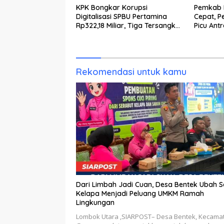
KPK Bongkar Korupsi
Pemkab K
Digitalisasi SPBU Pertamina
Cepat, P
Rp322,18 Miliar, Tiga Tersangka
Picu Ant
Ditahan
Rekomendasi untuk kamu
Dari Limbah Jadi Cuan, Desa Bentek Ubah 
Kelapa Menjadi Peluang UMKM Ramah
Lingkungan
Lombok Utara ,SIARPOST– Desa Bentek, Kecama