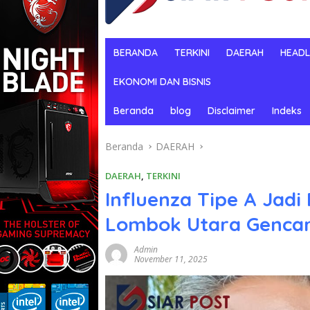
BERANDA
TERKINI
DAERAH
HEADL
EKONOMI DAN BISNIS
Beranda
blog
Disclaimer
Indeks
Beranda
DAERAH
DAERAH
,
TERKINI
‎Influenza Tipe A Jadi
Lombok Utara Gencar
Admin
November 11, 2025