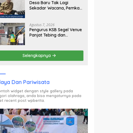
Desa Baru Tak Lagi
Sekadar Wacana, Pemkab
KLU Mulai Siapkan Pj
Kades
Agustus 7, 2026
Pengurus KSB Segel Venue
Panjat Tebing dan
Sekretariat FPTI NTB,
Kecewa Emas Porprov
Beralih Ke Dompu
Selengkapnya
aya Dan Pariwisata
contoh widget dengan style gallery pada
gori olahraga, anda bisa mengaturnya pada
et recent post wpberita.