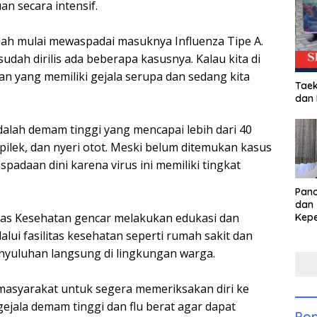
 secara intensif.
udah mulai mewaspadai masuknya Influenza Tipe A.
ah dirilis ada beberapa kasusnya. Kalau kita di
an yang memiliki gejala serupa dan sedang kita
Taek
dan
adalah demam tinggi yang mencapai lebih dari 40
, pilek, dan nyeri otot. Meski belum ditemukan kasus
adaan dini karena virus ini memiliki tingkat
Pan
dan 
nas Kesehatan gencar melakukan edukasi dan
Kep
dal
alui fasilitas kesehatan seperti rumah sakit dan
Pari
yuluhan langsung di lingkungan warga.
asyarakat untuk segera memeriksakan diri ke
gejala demam tinggi dan flu berat agar dapat
Pop