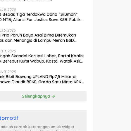
us 6, 2026
s Bebas Tiga Terdakwa Dana “Siluman”
 NTB, Aliansi For Justice Save KSB: Publik
ak Curiga, Minta MA dan KY Turun Tangan
us 5, 2026
l! Pria Paruh Baya Asal Bima Ditemukan
as dan Menangis di Lampu Merah BSD
gerang
us 3, 2026
engah Skandal Korupsi Lobar, Partai Koalisi
k Berebut Kursi Wabup, Kasta: Watak Asli
tik Kekuasaan Terbongkar!
us 3, 2026
ek Bibit Bawang UPLAND Rp7,5 Miliar di
awa Diaudit BPKP, Garda Satu Minta KPK
n Awasi Dugaan Kejanggalan
Selengkapnya
tomotif
i adalah contoh keterangan untuk widget