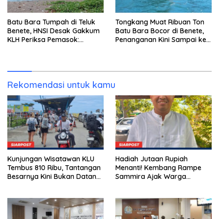
Batu Bara Tumpah di Teluk
Tongkang Muat Ribuan Ton
Benete, HNSI Desak Gakkum
Batu Bara Bocor di Benete,
KLH Periksa Pemasok:
Penanganan Kini Sampai ke
“Jangan Tunggu Laut
Deputi Gakkum KLH
Rusak!”
Rekomendasi untuk kamu
Kunjungan Wisatawan KLU
Hadiah Jutaan Rupiah
Tembus 810 Ribu, Tantangan
Menanti! Kembang Rampe
Besarnya Kini Bukan Datang,
Sammira Ajak Warga
Tapi Bertahan Lebih Lama
Lombok Utara Ikut Lomba
Sastra