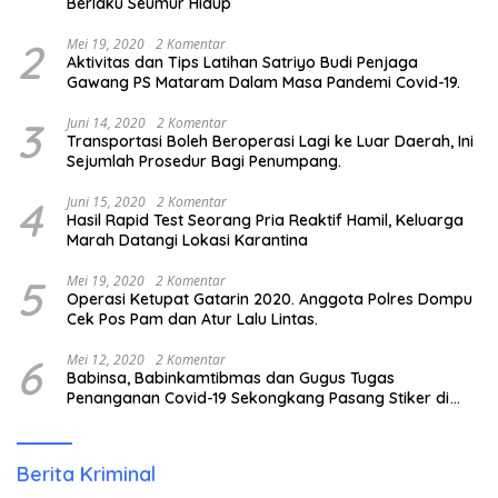
Berlaku Seumur Hidup
2
Mei 19, 2020
2 Komentar
Aktivitas dan Tips Latihan Satriyo Budi Penjaga
Gawang PS Mataram Dalam Masa Pandemi Covid-19.
3
Juni 14, 2020
2 Komentar
Transportasi Boleh Beroperasi Lagi ke Luar Daerah, Ini
Sejumlah Prosedur Bagi Penumpang.
4
Juni 15, 2020
2 Komentar
Hasil Rapid Test Seorang Pria Reaktif Hamil, Keluarga
Marah Datangi Lokasi Karantina
5
Mei 19, 2020
2 Komentar
Operasi Ketupat Gatarin 2020. Anggota Polres Dompu
Cek Pos Pam dan Atur Lalu Lintas.
6
Mei 12, 2020
2 Komentar
Babinsa, Babinkamtibmas dan Gugus Tugas
Penanganan Covid-19 Sekongkang Pasang Stiker di
Rumah Warga Berstatus ODP.
Berita Kriminal