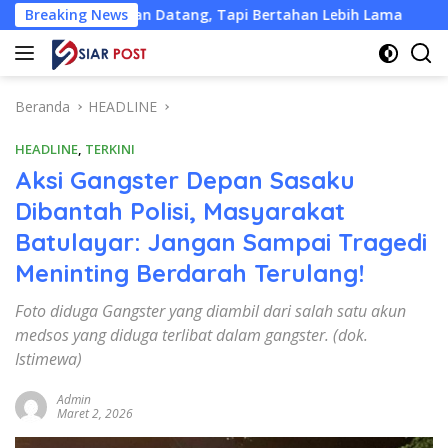
Langsung
kan Datang, Tapi Bertahan Lebih Lama
Breaking News
Hadiah Jutaan 
ke
konten
Beranda
HEADLINE
HEADLINE
,
TERKINI
Aksi Gangster Depan Sasaku
Dibantah Polisi, Masyarakat
Batulayar: Jangan Sampai Tragedi
Meninting Berdarah Terulang!
Foto diduga Gangster yang diambil dari salah satu akun
medsos yang diduga terlibat dalam gangster. (dok.
Istimewa)
Admin
Maret 2, 2026