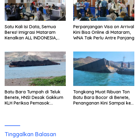
Satu Kali Isi Data, Semua
Perpanjangan Visa on Arrival
Beres! Imigrasi Mataram
Kini Bisa Online di Mataram,
Kenalkan ALL INDONESIA,
WNA Tak Perlu Antre Panjang
Layanan Digital Satu Pintu
untuk Pelancong
Internasional
Batu Bara Tumpah di Teluk
Tongkang Muat Ribuan Ton
Benete, HNSI Desak Gakkum
Batu Bara Bocor di Benete,
KLH Periksa Pemasok:
Penanganan Kini Sampai ke
“Jangan Tunggu Laut
Deputi Gakkum KLH
Rusak!”
Tinggalkan Balasan