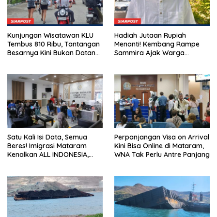
Kunjungan Wisatawan KLU
Hadiah Jutaan Rupiah
Tembus 810 Ribu, Tantangan
Menanti! Kembang Rampe
Besarnya Kini Bukan Datang,
Sammira Ajak Warga
Tapi Bertahan Lebih Lama
Lombok Utara Ikut Lomba
Sastra
Satu Kali Isi Data, Semua
Perpanjangan Visa on Arrival
Beres! Imigrasi Mataram
Kini Bisa Online di Mataram,
Kenalkan ALL INDONESIA,
WNA Tak Perlu Antre Panjang
Layanan Digital Satu Pintu
untuk Pelancong
Internasional