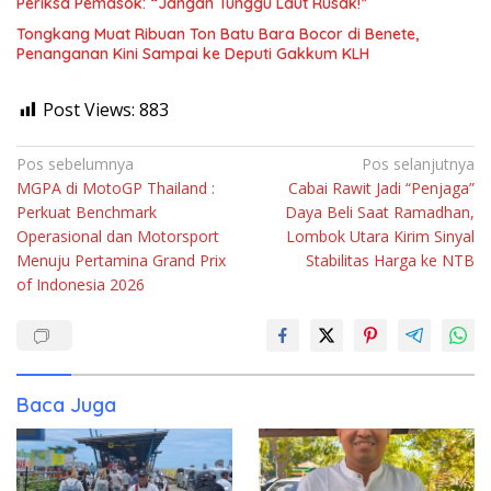
Periksa Pemasok: “Jangan Tunggu Laut Rusak!”
Tongkang Muat Ribuan Ton Batu Bara Bocor di Benete,
Penanganan Kini Sampai ke Deputi Gakkum KLH
Post Views:
883
Navigasi
Pos sebelumnya
Pos selanjutnya
MGPA di MotoGP Thailand :
Cabai Rawit Jadi “Penjaga”
pos
Perkuat Benchmark
Daya Beli Saat Ramadhan,
Operasional dan Motorsport
Lombok Utara Kirim Sinyal
Menuju Pertamina Grand Prix
Stabilitas Harga ke NTB
of Indonesia 2026
Baca Juga