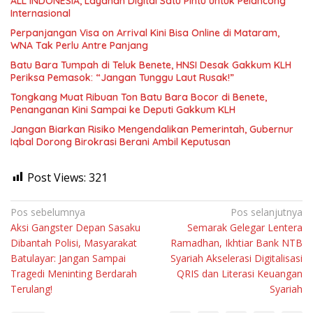
ALL INDONESIA, Layanan Digital Satu Pintu untuk Pelancong
Internasional
Perpanjangan Visa on Arrival Kini Bisa Online di Mataram,
WNA Tak Perlu Antre Panjang
Batu Bara Tumpah di Teluk Benete, HNSI Desak Gakkum KLH
Periksa Pemasok: “Jangan Tunggu Laut Rusak!”
Tongkang Muat Ribuan Ton Batu Bara Bocor di Benete,
Penanganan Kini Sampai ke Deputi Gakkum KLH
Jangan Biarkan Risiko Mengendalikan Pemerintah, Gubernur
Iqbal Dorong Birokrasi Berani Ambil Keputusan
Post Views:
321
Navigasi
Pos sebelumnya
Pos selanjutnya
Aksi Gangster Depan Sasaku
Semarak Gelegar Lentera
pos
Dibantah Polisi, Masyarakat
Ramadhan, Ikhtiar Bank NTB
Batulayar: Jangan Sampai
Syariah Akselerasi Digitalisasi
Tragedi Meninting Berdarah
QRIS dan Literasi Keuangan
Terulang!
Syariah