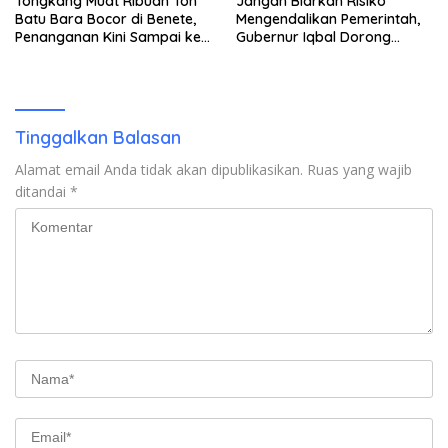
Tongkang Muat Ribuan Ton
Jangan Biarkan Risiko
Batu Bara Bocor di Benete,
Mengendalikan Pemerintah,
Penanganan Kini Sampai ke
Gubernur Iqbal Dorong
Deputi Gakkum KLH
Birokrasi Berani Ambil
Keputusan
Tinggalkan Balasan
Alamat email Anda tidak akan dipublikasikan.
Ruas yang wajib
ditandai
*