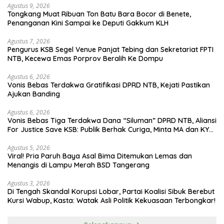
Agustus 9, 2026
Tongkang Muat Ribuan Ton Batu Bara Bocor di Benete,
Penanganan Kini Sampai ke Deputi Gakkum KLH
Agustus 7, 2026
Pengurus KSB Segel Venue Panjat Tebing dan Sekretariat FPTI
NTB, Kecewa Emas Porprov Beralih Ke Dompu
Agustus 6, 2026
Vonis Bebas Terdakwa Gratifikasi DPRD NTB, Kejati Pastikan
Ajukan Banding
Agustus 6, 2026
Vonis Bebas Tiga Terdakwa Dana “Siluman” DPRD NTB, Aliansi
For Justice Save KSB: Publik Berhak Curiga, Minta MA dan KY
Turun Tangan
Agustus 5, 2026
Viral! Pria Paruh Baya Asal Bima Ditemukan Lemas dan
Menangis di Lampu Merah BSD Tangerang
Agustus 3, 2026
Di Tengah Skandal Korupsi Lobar, Partai Koalisi Sibuk Berebut
Kursi Wabup, Kasta: Watak Asli Politik Kekuasaan Terbongkar!