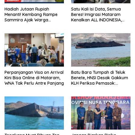
Hadiah Jutaan Rupiah
Satu Kali Isi Data, Semua
Menanti! Kembang Rampe
Beres! Imigrasi Mataram
Sammira Ajak Warga
Kenalkan ALL INDONESIA,
Lombok Utara Ikut Lomba
Layanan Digital Satu Pintu
Sastra
untuk Pelancong
Internasional
Perpanjangan Visa on Arrival
Batu Bara Tumpah di Teluk
Kini Bisa Online di Mataram,
Benete, HNSI Desak Gakkum
WNA Tak Perlu Antre Panjang
KLH Periksa Pemasok:
“Jangan Tunggu Laut
Rusak!”