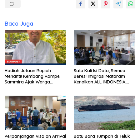
Baca Juga
Hadiah Jutaan Rupiah
Satu Kali Isi Data, Semua
Menanti! Kembang Rampe
Beres! Imigrasi Mataram
Sammira Ajak Warga
Kenalkan ALL INDONESIA,
Lombok Utara Ikut Lomba
Layanan Digital Satu Pintu
Sastra
untuk Pelancong
Internasional
Perpanjangan Visa on Arrival
Batu Bara Tumpah di Teluk