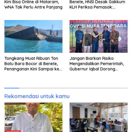
Kini Bisa Online di Mataram,
Benete, HNSI Desak Gakkum
WNA Tak Perlu Antre Panjang
KLH Periksa Pemasok:
“Jangan Tunggu Laut
Rusak!”
Tongkang Muat Ribuan Ton
Jangan Biarkan Risiko
Batu Bara Bocor di Benete,
Mengendalikan Pemerintah,
Penanganan Kini Sampai ke
Gubernur Iqbal Dorong
Deputi Gakkum KLH
Birokrasi Berani Ambil
Keputusan
Rekomendasi untuk kamu