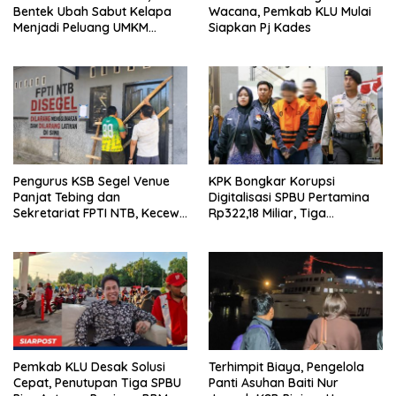
Bentek Ubah Sabut Kelapa
Wacana, Pemkab KLU Mulai
Menjadi Peluang UMKM
Siapkan Pj Kades
Ramah Lingkungan
Pengurus KSB Segel Venue
KPK Bongkar Korupsi
Panjat Tebing dan
Digitalisasi SPBU Pertamina
Sekretariat FPTI NTB, Kecewa
Rp322,18 Miliar, Tiga
Emas Porprov Beralih Ke
Tersangka Ditahan
Dompu
Pemkab KLU Desak Solusi
Terhimpit Biaya, Pengelola
Cepat, Penutupan Tiga SPBU
Panti Asuhan Baiti Nur