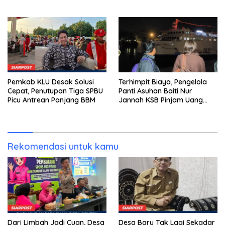
Emas Porprov Beralih Ke
Tersangka Ditahan
Dompu
Pemkab KLU Desak Solusi
Terhimpit Biaya, Pengelola
Cepat, Penutupan Tiga SPBU
Panti Asuhan Baiti Nur
Picu Antrean Panjang BBM
Jannah KSB Pinjam Uang
Polisi untuk Menyeberang,
Asesmen Bantuan Tak
Kunjung Tuntas
Rekomendasi untuk kamu
Dari Limbah Jadi Cuan, Desa
Desa Baru Tak Lagi Sekadar