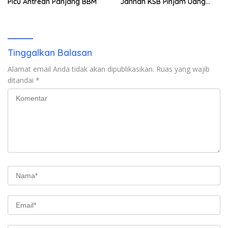
Picu Antrean Panjang BBM
Jannah KSB Pinjam Uang
Polisi untuk Menyeberang,
Asesmen Bantuan Tak
Kunjung Tuntas
Tinggalkan Balasan
Alamat email Anda tidak akan dipublikasikan.
Ruas yang wajib
ditandai
*