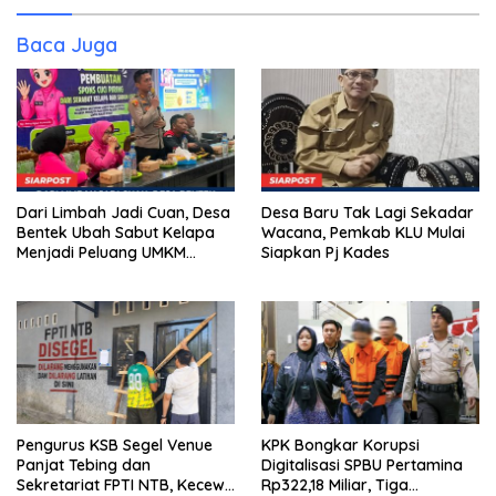
Baca Juga
Dari Limbah Jadi Cuan, Desa
Desa Baru Tak Lagi Sekadar
Bentek Ubah Sabut Kelapa
Wacana, Pemkab KLU Mulai
Menjadi Peluang UMKM
Siapkan Pj Kades
Ramah Lingkungan
Pengurus KSB Segel Venue
KPK Bongkar Korupsi
Panjat Tebing dan
Digitalisasi SPBU Pertamina
Sekretariat FPTI NTB, Kecewa
Rp322,18 Miliar, Tiga