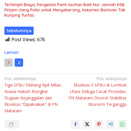
Terhimpit Biaya, Pengelola Panti Asuhan Baiti Nur Jannah KSB
Pinjam Uang Polisi untuk Menyeberang, Asesmen Bantuan Tak
Kunjung Tuntas
Sebelumnya
Post Views:
676
Laman:
1
2
Navigasi
Pos sebelumnya
Pos selanjutnya
Tiga SPBU Dilelang Rp8 Miliar,
Eksekusi 3 SPBU di Lombok
pos
Kuasa Hukum Bongkar
Utara Diduga Cacat Prosedur,
Dugaan Kejanggalan dan
PN Mataram Disorot Stabilitas
Eksekusi “Dipaksakan” di PN
Ekonomi Terganggu
Mataram