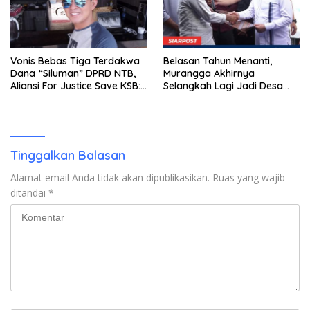
Vonis Bebas Tiga Terdakwa
Belasan Tahun Menanti,
Dana “Siluman” DPRD NTB,
Murangga Akhirnya
Aliansi For Justice Save KSB:
Selangkah Lagi Jadi Desa
Publik Berhak Curiga, Minta
Sendiri
MA dan KY Turun Tangan
Tinggalkan Balasan
Alamat email Anda tidak akan dipublikasikan.
Ruas yang wajib
ditandai
*