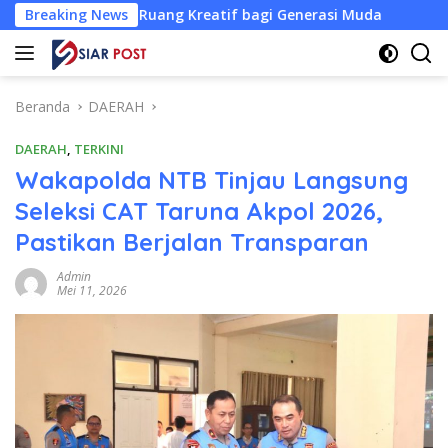
Langsung
un Ruang Kreatif bagi Generasi Muda
Breaking News
Bursa Ketua KONI
ke
konten
Beranda
DAERAH
DAERAH
,
TERKINI
Wakapolda NTB Tinjau Langsung
Seleksi CAT Taruna Akpol 2026,
Pastikan Berjalan Transparan
Admin
Mei 11, 2026