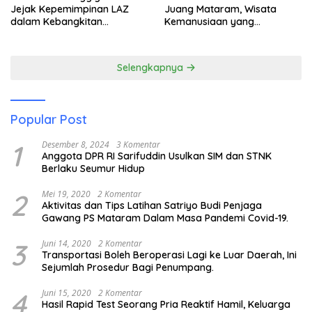
Jejak Kepemimpinan LAZ
Juang Mataram, Wisata
dalam Kebangkitan
Kemanusiaan yang
Pariwisata
Membuka Mata tentang
Pendidikan Anak Pesisir
Selengkapnya
Popular Post
1
Desember 8, 2024
3 Komentar
Anggota DPR RI Sarifuddin Usulkan SIM dan STNK
Berlaku Seumur Hidup
2
Mei 19, 2020
2 Komentar
Aktivitas dan Tips Latihan Satriyo Budi Penjaga
Gawang PS Mataram Dalam Masa Pandemi Covid-19.
3
Juni 14, 2020
2 Komentar
Transportasi Boleh Beroperasi Lagi ke Luar Daerah, Ini
Sejumlah Prosedur Bagi Penumpang.
4
Juni 15, 2020
2 Komentar
Hasil Rapid Test Seorang Pria Reaktif Hamil, Keluarga