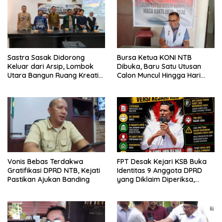
Sastra Sasak Didorong
Bursa Ketua KONI NTB
Keluar dari Arsip, Lombok
Dibuka, Baru Satu Utusan
Utara Bangun Ruang Kreatif
Calon Muncul Hingga Hari
bagi Generasi Muda
Kedua
Vonis Bebas Terdakwa
FPT Desak Kejari KSB Buka
Gratifikasi DPRD NTB, Kejati
Identitas 9 Anggota DPRD
Pastikan Ajukan Banding
yang Diklaim Diperiksa,
Kasus Combine Tak Kunjung
Ada Tersangka