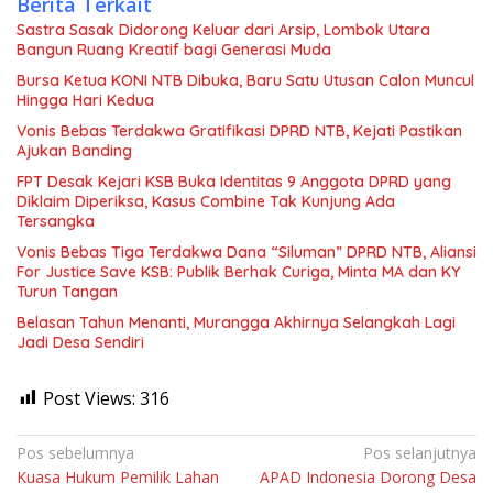
Berita Terkait
Sastra Sasak Didorong Keluar dari Arsip, Lombok Utara
Bangun Ruang Kreatif bagi Generasi Muda
Bursa Ketua KONI NTB Dibuka, Baru Satu Utusan Calon Muncul
Hingga Hari Kedua
Vonis Bebas Terdakwa Gratifikasi DPRD NTB, Kejati Pastikan
Ajukan Banding
FPT Desak Kejari KSB Buka Identitas 9 Anggota DPRD yang
Diklaim Diperiksa, Kasus Combine Tak Kunjung Ada
Tersangka
Vonis Bebas Tiga Terdakwa Dana “Siluman” DPRD NTB, Aliansi
For Justice Save KSB: Publik Berhak Curiga, Minta MA dan KY
Turun Tangan
Belasan Tahun Menanti, Murangga Akhirnya Selangkah Lagi
Jadi Desa Sendiri
Post Views:
316
Navigasi
Pos sebelumnya
Pos selanjutnya
Kuasa Hukum Pemilik Lahan
APAD Indonesia Dorong Desa
pos