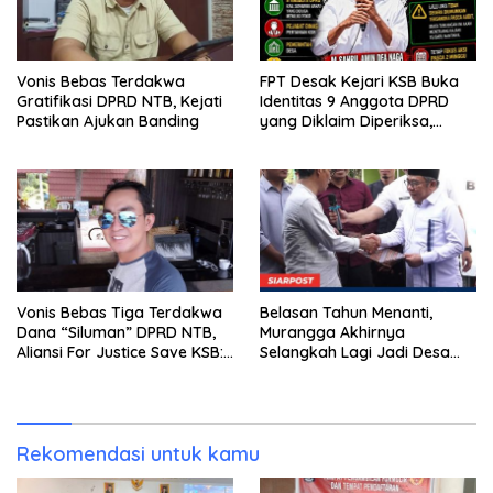
Vonis Bebas Terdakwa
FPT Desak Kejari KSB Buka
Gratifikasi DPRD NTB, Kejati
Identitas 9 Anggota DPRD
Pastikan Ajukan Banding
yang Diklaim Diperiksa,
Kasus Combine Tak Kunjung
Ada Tersangka
Vonis Bebas Tiga Terdakwa
Belasan Tahun Menanti,
Dana “Siluman” DPRD NTB,
Murangga Akhirnya
Aliansi For Justice Save KSB:
Selangkah Lagi Jadi Desa
Publik Berhak Curiga, Minta
Sendiri
MA dan KY Turun Tangan
Rekomendasi untuk kamu