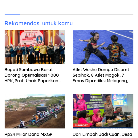
Emas Porprov Beralih Ke
Dompu
Rekomendasi untuk kamu
Bupati Sumbawa Barat
Atlet Wushu Dompu Dicoret
Dorong Optimalisasi 1.000
Sepihak, 8 Atlet Mogok, 7
HPK, Prof. Unair Paparkan
Emas Diprediksi Melayang,
Kunci Lahirkan Generasi
Ada Apa di Porprov NTB
Emas 2045
2026
Rp24 Miliar Dana MXGP
Dari Limbah Jadi Cuan, Desa