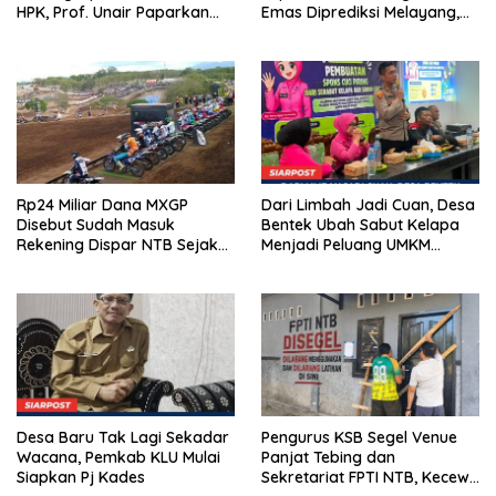
HPK, Prof. Unair Paparkan
Emas Diprediksi Melayang,
Kunci Lahirkan Generasi
Ada Apa di Porprov NTB
Emas 2045
2026
Rp24 Miliar Dana MXGP
Dari Limbah Jadi Cuan, Desa
Disebut Sudah Masuk
Bentek Ubah Sabut Kelapa
Rekening Dispar NTB Sejak
Menjadi Peluang UMKM
2024, Mengapa Utang Rp11
Ramah Lingkungan
Miliar Belum Dibayar?
Desa Baru Tak Lagi Sekadar
Pengurus KSB Segel Venue
Wacana, Pemkab KLU Mulai
Panjat Tebing dan
Siapkan Pj Kades
Sekretariat FPTI NTB, Kecewa