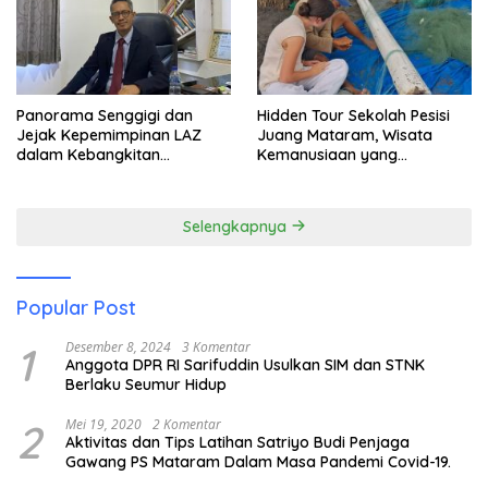
Panorama Senggigi dan
Hidden Tour Sekolah Pesisi
Jejak Kepemimpinan LAZ
Juang Mataram, Wisata
dalam Kebangkitan
Kemanusiaan yang
Pariwisata
Membuka Mata tentang
Pendidikan Anak Pesisir
Selengkapnya
Popular Post
1
Desember 8, 2024
3 Komentar
Anggota DPR RI Sarifuddin Usulkan SIM dan STNK
Berlaku Seumur Hidup
2
Mei 19, 2020
2 Komentar
Aktivitas dan Tips Latihan Satriyo Budi Penjaga
Gawang PS Mataram Dalam Masa Pandemi Covid-19.