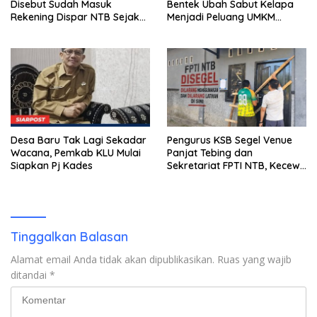
Disebut Sudah Masuk
Bentek Ubah Sabut Kelapa
Rekening Dispar NTB Sejak
Menjadi Peluang UMKM
2024, Mengapa Utang Rp11
Ramah Lingkungan
Miliar Belum Dibayar?
Desa Baru Tak Lagi Sekadar
Pengurus KSB Segel Venue
Wacana, Pemkab KLU Mulai
Panjat Tebing dan
Siapkan Pj Kades
Sekretariat FPTI NTB, Kecewa
Emas Porprov Beralih Ke
Dompu
Tinggalkan Balasan
Alamat email Anda tidak akan dipublikasikan.
Ruas yang wajib
ditandai
*