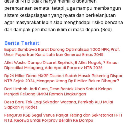
desa di NTB tidak hanya memiliki dokumen
perencanaan semata, tetapi juga mampu membangun
sistem kesiapsiagaan yang nyata dan berkelanjutan
agar masyarakat lebih siap menghadapi risiko bencana
dan dampak perubahan iklim di masa depan. (Red).
Berita Terkait
Bupati Sumbawa Barat Dorong Optimalisasi 1.000 HPK, Prof.
Unair Paparkan Kunci Lahirkan Generasi Emas 2045
Atlet Wushu Dompu Dicoret Sepihak, 8 Atlet Mogok, 7 Emas
Diprediksi Melayang, Ada Apa di Porprov NTB 2026
Rp24 Miliar Dana MXGP Disebut Sudah Masuk Rekening Dispar
NTB Sejak 2024, Mengapa Utang Rp11 Miliar Belum Dibayar?
Dari Limbah Jadi Cuan, Desa Bentek Ubah Sabut Kelapa
Menjadi Peluang UMKM Ramah Lingkungan
Desa Baru Tak Lagi Sekadar Wacana, Pemkab KLU Mulai
Siapkan Pj Kades
Pengurus KSB Segel Venue Panjat Tebing dan Sekretariat FPTI
NTB, Kecewa Emas Porprov Beralih Ke Dompu