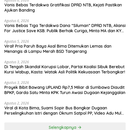
Agustus 6, 2026
Vonis Bebas Terdakwa Gratifikasi DPRD NTB, Kejati Pastikan
Ajukan Banding
Agustus 6, 2026
Vonis Bebas Tiga Terdakwa Dana “Siluman” DPRD NTB, Aliansi
For Justice Save KSB: Publik Berhak Curiga, Minta MA dan KY
Turun Tangan
Agustus 5, 2026
Viral! Pria Paruh Baya Asal Bima Ditemukan Lemas dan
Menangis di Lampu Merah BSD Tangerang
Agustus 3, 2026
Di Tengah Skandal Korupsi Lobar, Partai Koalisi Sibuk Berebut
Kursi Wabup, Kasta: Watak Asli Politik Kekuasaan Terbongkar!
Agustus 3, 2026
Proyek Bibit Bawang UPLAND Rp7,5 Miliar di Sumbawa Diaudit
BPKP, Garda Satu Minta KPK Turun Awasi Dugaan Kejanggalan
Agustus 2, 2026
Viral di Kota Bima, Suami Sopir Bus Bongkar Dugaan
Perselingkuhan Istri dengan Oknum Satpol PP, Video Adu Mulut
Heboh
Selengkapnya