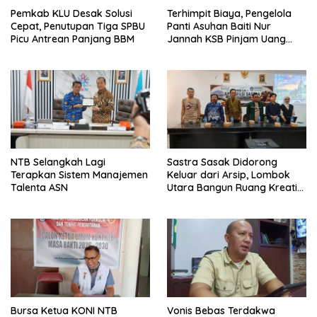
Pemkab KLU Desak Solusi
Terhimpit Biaya, Pengelola
Cepat, Penutupan Tiga SPBU
Panti Asuhan Baiti Nur
Picu Antrean Panjang BBM
Jannah KSB Pinjam Uang
Polisi untuk Menyeberang,
Asesmen Bantuan Tak
Kunjung Tuntas
NTB Selangkah Lagi
Sastra Sasak Didorong
Terapkan Sistem Manajemen
Keluar dari Arsip, Lombok
Talenta ASN
Utara Bangun Ruang Kreatif
bagi Generasi Muda
Bursa Ketua KONI NTB
Vonis Bebas Terdakwa