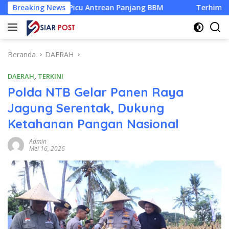
Langsung
PBU Picu Antrean Panjang BBM
Breaking News
Terhimpit Biaya, Pengel
ke
konten
Beranda
DAERAH
DAERAH
,
TERKINI
Polda NTB Gelar Panen Raya
Jagung Serentak, Dukung
Ketahanan Pangan Nasional
Admin
Mei 16, 2026