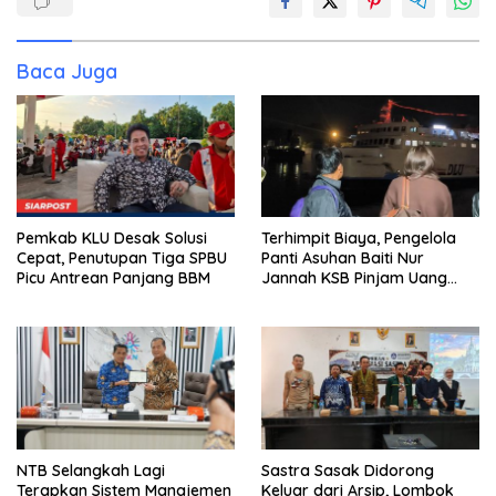
Baca Juga
Pemkab KLU Desak Solusi
Terhimpit Biaya, Pengelola
Cepat, Penutupan Tiga SPBU
Panti Asuhan Baiti Nur
Picu Antrean Panjang BBM
Jannah KSB Pinjam Uang
Polisi untuk Menyeberang,
Asesmen Bantuan Tak
Kunjung Tuntas
NTB Selangkah Lagi
Sastra Sasak Didorong
Terapkan Sistem Manajemen
Keluar dari Arsip, Lombok