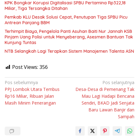
KPK Bongkar Korupsi Digitalisasi SPBU Pertamina Rp322,18
Miliar, Tiga Tersangka Ditahan
Pemkab KLU Desak Solusi Cepat, Penutupan Tiga SPBU Picu
Antrean Panjang BBM
Terhimpit Biaya, Pengelola Panti Asuhan Baiti Nur Jannah KSB
Pinjam Uang Polisi untuk Menyeberang, Asesmen Bantuan Tak
Kunjung Tuntas
NTB Selangkah Lagi Terapkan Sistem Manajemen Talenta ASN
Post Views:
356
Navigasi
Pos sebelumnya
Pos selanjutnya
PPJ Lombok Utara Tembus
Desa-Desa di Pemenang Tak
pos
Rp16 Miliar, Ribuan Jalan
Mau Lagi Hadapi Bencana
Masih Minim Penerangan
Sendiri, BKAD Jadi Senjata
Baru Lawan Banjir dan
Sampah