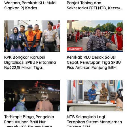
Wacana, Pemkab KLU Mulai
Panjat Tebing dan
Siapkan Pj Kades
Sekretariat FPTI NTB, Kecewa
Emas Porprov Beralih Ke
Dompu
KPK Bongkar Korupsi
Pemkab KLU Desak Solusi
Digitalisasi SPBU Pertamina
Cepat, Penutupan Tiga SPBU
Rp322,18 Miliar, Tiga
Picu Antrean Panjang BBM
Tersangka Ditahan
Terhimpit Biaya, Pengelola
NTB Selangkah Lagi
Panti Asuhan Baiti Nur
Terapkan Sistem Manajemen
Jannah KSB Pinjam Uang
Talenta ASN