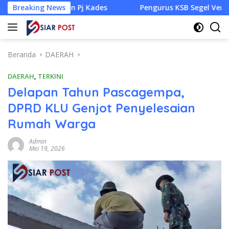
Langsung
an Pj Kades
Breaking News
Pengurus KSB Segel Venue Panjat Tebing d
ke
konten
Beranda
DAERAH
DAERAH
,
TERKINI
Delapan Tahun Pascagempa,
DPRD KLU Genjot Penyelesaian
Rumah Warga
Admin
Mei 19, 2026