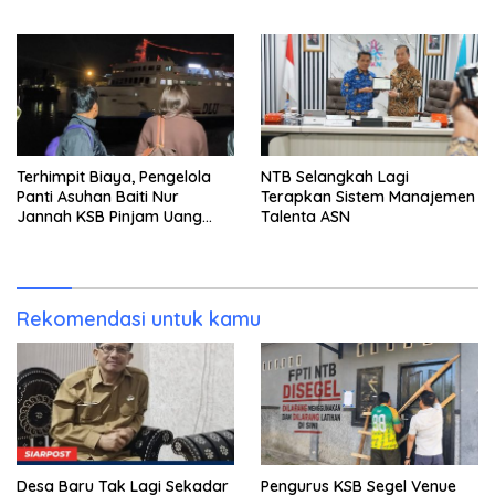
Tersangka Ditahan
Terhimpit Biaya, Pengelola
NTB Selangkah Lagi
Panti Asuhan Baiti Nur
Terapkan Sistem Manajemen
Jannah KSB Pinjam Uang
Talenta ASN
Polisi untuk Menyeberang,
Asesmen Bantuan Tak
Kunjung Tuntas
Rekomendasi untuk kamu
Desa Baru Tak Lagi Sekadar
Pengurus KSB Segel Venue