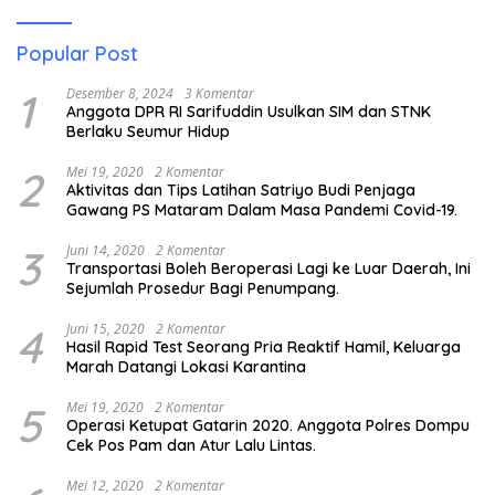
Popular Post
1
Desember 8, 2024
3 Komentar
Anggota DPR RI Sarifuddin Usulkan SIM dan STNK
Berlaku Seumur Hidup
2
Mei 19, 2020
2 Komentar
Aktivitas dan Tips Latihan Satriyo Budi Penjaga
Gawang PS Mataram Dalam Masa Pandemi Covid-19.
3
Juni 14, 2020
2 Komentar
Transportasi Boleh Beroperasi Lagi ke Luar Daerah, Ini
Sejumlah Prosedur Bagi Penumpang.
4
Juni 15, 2020
2 Komentar
Hasil Rapid Test Seorang Pria Reaktif Hamil, Keluarga
Marah Datangi Lokasi Karantina
5
Mei 19, 2020
2 Komentar
Operasi Ketupat Gatarin 2020. Anggota Polres Dompu
Cek Pos Pam dan Atur Lalu Lintas.
Mei 12, 2020
2 Komentar