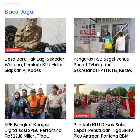
Baca Juga
Desa Baru Tak Lagi Sekadar
Pengurus KSB Segel Venue
Wacana, Pemkab KLU Mulai
Panjat Tebing dan
Siapkan Pj Kades
Sekretariat FPTI NTB, Kecewa
Emas Porprov Beralih Ke
Dompu
KPK Bongkar Korupsi
Pemkab KLU Desak Solusi
Digitalisasi SPBU Pertamina
Cepat, Penutupan Tiga SPBU
Rp322,18 Miliar, Tiga
Picu Antrean Panjang BBM