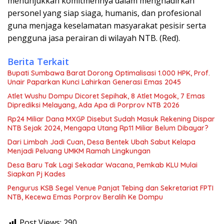
menunjukkan komitmennya dalam menghadirkan
personel yang siap siaga, humanis, dan profesional
guna menjaga keselamatan masyarakat pesisir serta
pengguna jasa perairan di wilayah NTB. (Red).
Berita Terkait
Bupati Sumbawa Barat Dorong Optimalisasi 1.000 HPK, Prof.
Unair Paparkan Kunci Lahirkan Generasi Emas 2045
Atlet Wushu Dompu Dicoret Sepihak, 8 Atlet Mogok, 7 Emas
Diprediksi Melayang, Ada Apa di Porprov NTB 2026
Rp24 Miliar Dana MXGP Disebut Sudah Masuk Rekening Dispar
NTB Sejak 2024, Mengapa Utang Rp11 Miliar Belum Dibayar?
Dari Limbah Jadi Cuan, Desa Bentek Ubah Sabut Kelapa
Menjadi Peluang UMKM Ramah Lingkungan
Desa Baru Tak Lagi Sekadar Wacana, Pemkab KLU Mulai
Siapkan Pj Kades
Pengurus KSB Segel Venue Panjat Tebing dan Sekretariat FPTI
NTB, Kecewa Emas Porprov Beralih Ke Dompu
Post Views:
290