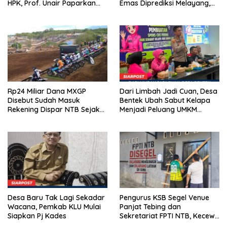
HPK, Prof. Unair Paparkan
Emas Diprediksi Melayang,
Kunci Lahirkan Generasi
Ada Apa di Porprov NTB
Emas 2045
2026
Rp24 Miliar Dana MXGP
Dari Limbah Jadi Cuan, Desa
Disebut Sudah Masuk
Bentek Ubah Sabut Kelapa
Rekening Dispar NTB Sejak
Menjadi Peluang UMKM
2024, Mengapa Utang Rp11
Ramah Lingkungan
Miliar Belum Dibayar?
Desa Baru Tak Lagi Sekadar
Pengurus KSB Segel Venue
Wacana, Pemkab KLU Mulai
Panjat Tebing dan
Siapkan Pj Kades
Sekretariat FPTI NTB, Kecewa
Emas Porprov Beralih Ke