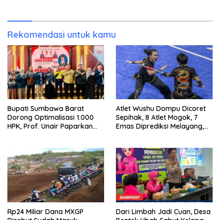
Dompu
Rekomendasi untuk kamu
Bupati Sumbawa Barat
Atlet Wushu Dompu Dicoret
Dorong Optimalisasi 1.000
Sepihak, 8 Atlet Mogok, 7
HPK, Prof. Unair Paparkan
Emas Diprediksi Melayang,
Kunci Lahirkan Generasi
Ada Apa di Porprov NTB
Emas 2045
2026
Rp24 Miliar Dana MXGP
Dari Limbah Jadi Cuan, Desa