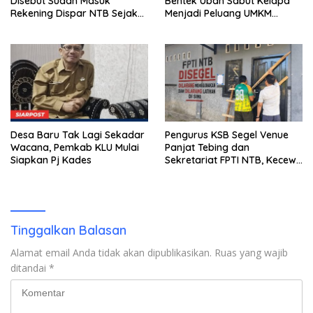
Disebut Sudah Masuk
Bentek Ubah Sabut Kelapa
Rekening Dispar NTB Sejak
Menjadi Peluang UMKM
2024, Mengapa Utang Rp11
Ramah Lingkungan
Miliar Belum Dibayar?
Desa Baru Tak Lagi Sekadar
Pengurus KSB Segel Venue
Wacana, Pemkab KLU Mulai
Panjat Tebing dan
Siapkan Pj Kades
Sekretariat FPTI NTB, Kecewa
Emas Porprov Beralih Ke
Dompu
Tinggalkan Balasan
Alamat email Anda tidak akan dipublikasikan.
Ruas yang wajib
ditandai
*