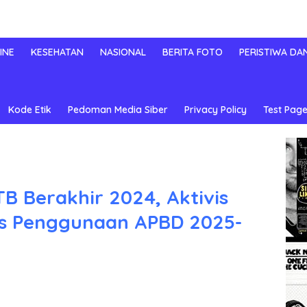
INE
KESEHATAN
NASIONAL
BERITA FOTO
PERISTIWA DA
Kode Etik
Pedoman Media Siber
Privacy Policy
Test Page
B Berakhir 2024, Aktivis
as Penggunaan APBD 2025-