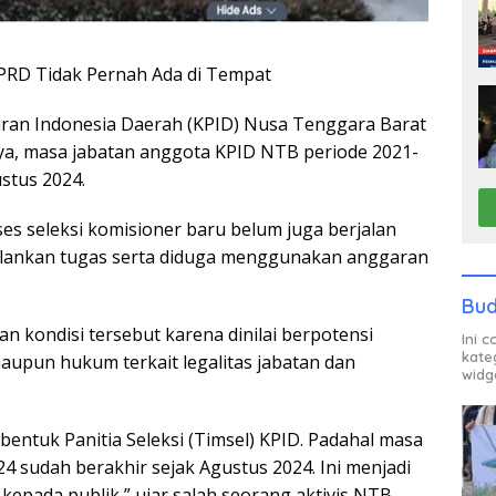
RD Tidak Pernah Ada di Tempat
an Indonesia Daerah (KPID) Nusa Tenggara Barat
nya, masa jabatan anggota KPID NTB periode 2021-
ustus 2024.
s seleksi komisioner baru belum juga berjalan
alankan tugas serta diduga menggunakan anggaran
Bud
n kondisi tersebut karena dinilai berpotensi
Ini 
kate
aupun hukum terkait legalitas jabatan dan
widg
ntuk Panitia Seleksi (Timsel) KPID. Padahal masa
4 sudah berakhir sejak Agustus 2024. Ini menjadi
 kepada publik,” ujar salah seorang aktivis NTB