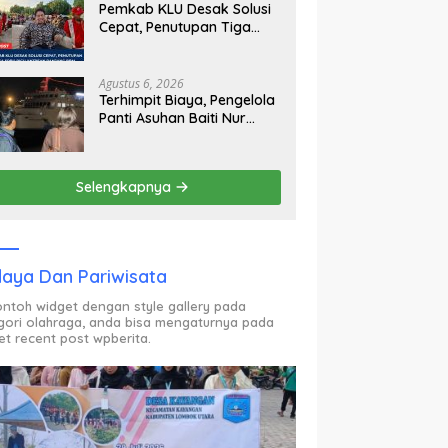
Pemkab KLU Desak Solusi
Cepat, Penutupan Tiga
SPBU Picu Antrean Panjang
BBM
Agustus 6, 2026
Terhimpit Biaya, Pengelola
Panti Asuhan Baiti Nur
Jannah KSB Pinjam Uang
Polisi untuk Menyeberang,
Asesmen Bantuan Tak
Selengkapnya
Kunjung Tuntas
aya Dan Pariwisata
contoh widget dengan style gallery pada
gori olahraga, anda bisa mengaturnya pada
et recent post wpberita.