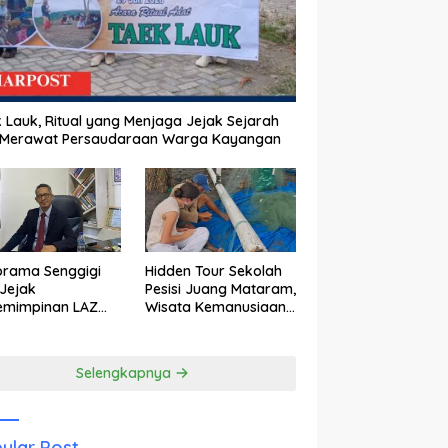
 Lauk, Ritual yang Menjaga Jejak Sejarah
 Merawat Persaudaraan Warga Kayangan
orama Senggigi
Hidden Tour Sekolah
Jejak
Pesisi Juang Mataram,
emimpinan LAZ
Wisata Kemanusiaan
am Kebangkitan
yang Membuka Mata
wisata
tentang Pendidikan
Anak Pesisir
Selengkapnya
ular Post