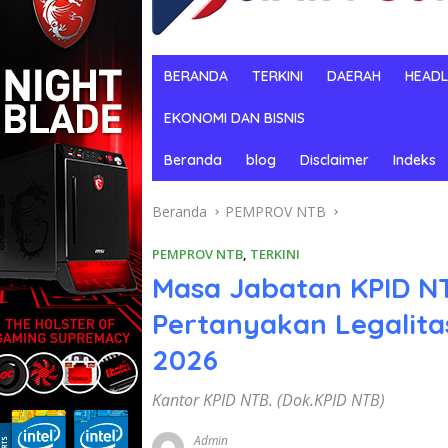
BERANDA
TERKINI
DAERAH
HEADL
EKONOMI DAN BISNIS
Beranda
blog
Disclaimer
Indeks
Beranda
PEMPROV NTB
PEMPROV NTB
,
TERKINI
Masa Jabatan KPID NT
Pertanyakan Legalit
2026
Kantor KPID NTB. (Dok.KPID NTB)
Admin