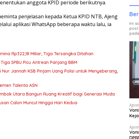
menentukan anggota KPID periode berikutnya.
Ber
meminta penjelasan kepada Ketua KPID NTB, Ajeng
elalui aplikasi WhatsApp beberapa waktu lalu, ia
Ini 
post
pada
mina Rp322,18 Miliar, Tiga Tersangka Ditahan
 Tiga SPBU Picu Antrean Panjang BBM
iti Nur Jannah KSB Pinjam Uang Polisi untuk Menyeberang,
jemen Talenta ASN
Lombok Utara Bangun Ruang Kreatif bagi Generasi Muda
usan Calon Muncul Hingga Hari Kedua
Agust
Voni
Keja
Agust
Voni
DPRD