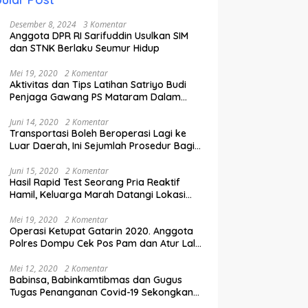
Desember 8, 2024
3 Komentar
Anggota DPR RI Sarifuddin Usulkan SIM
dan STNK Berlaku Seumur Hidup
Mei 19, 2020
2 Komentar
Aktivitas dan Tips Latihan Satriyo Budi
Penjaga Gawang PS Mataram Dalam
Masa Pandemi Covid-19.
Juni 14, 2020
2 Komentar
Transportasi Boleh Beroperasi Lagi ke
Luar Daerah, Ini Sejumlah Prosedur Bagi
Penumpang.
Juni 15, 2020
2 Komentar
Hasil Rapid Test Seorang Pria Reaktif
Hamil, Keluarga Marah Datangi Lokasi
Karantina
Mei 19, 2020
2 Komentar
Operasi Ketupat Gatarin 2020. Anggota
Polres Dompu Cek Pos Pam dan Atur Lalu
Lintas.
Mei 12, 2020
2 Komentar
Babinsa, Babinkamtibmas dan Gugus
Tugas Penanganan Covid-19 Sekongkang
Pasang Stiker di Rumah Warga Berstatus