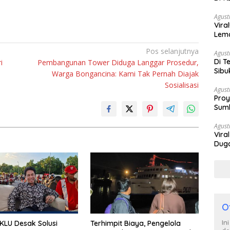
Berh
Agust
Vira
Lem
Tan
Pos selanjutnya
Agust
Di T
i
Pembangunan Tower Diduga Langgar Prosedur,
Sibu
Warga Bongancina: Kami Tak Pernah Diajak
Poli
Sosialisasi
Agust
Proy
Sumb
Turu
Agust
Vira
Duga
Satp
O
In
LU Desak Solusi
Terhimpit Biaya, Pengelola