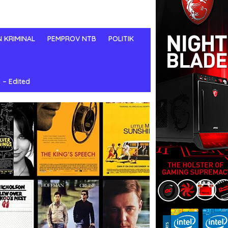
N KRIMINAL
PEMPROV NTB
POLITIK
 – Edited