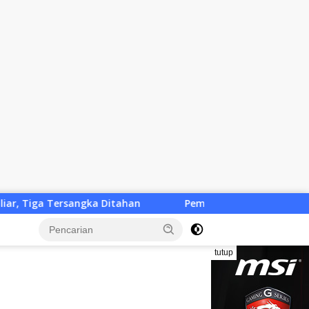
ahan
Pemkab KLU Desak Solusi Cepat, Penutupan Tiga 
tutup