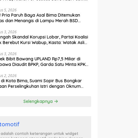
ak Curiga, Minta MA dan KY Turun Tangan
us 5, 2026
l! Pria Paruh Baya Asal Bima Ditemukan
as dan Menangis di Lampu Merah BSD
gerang
us 3, 2026
engah Skandal Korupsi Lobar, Partai Koalisi
k Berebut Kursi Wabup, Kasta: Watak Asli
tik Kekuasaan Terbongkar!
us 3, 2026
ek Bibit Bawang UPLAND Rp7,5 Miliar di
awa Diaudit BPKP, Garda Satu Minta KPK
n Awasi Dugaan Kejanggalan
us 2, 2026
l di Kota Bima, Suami Sopir Bus Bongkar
an Perselingkuhan Istri dengan Oknum
ol PP, Video Adu Mulut Heboh
Selengkapnya
tomotif
i adalah contoh keterangan untuk widget