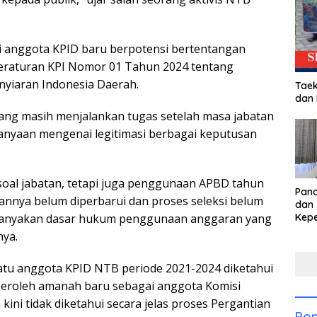
si anggota KPID baru berpotensi bertentangan
Peraturan KPI Nomor 01 Tahun 2024 tentang
nyiaran Indonesia Daerah.
Taek
dan
ang masih menjalankan tugas setelah masa jabatan
anyaan mengenai legitimasi berbagai keputusan
soal jabatan, tetapi juga penggunaan APBD tahun
Pan
annya belum diperbarui dan proses seleksi belum
dan 
rtanyakan dasar hukum penggunaan anggaran yang
Kep
dal
nya.
Pari
satu anggota KPID NTB periode 2021-2024 diketahui
peroleh amanah baru sebagai anggota Komisi
ini tidak diketahui secara jelas proses Pergantian
Pop