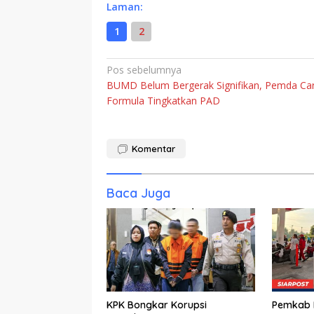
Laman:
1
2
Navigasi
Pos sebelumnya
BUMD Belum Bergerak Signifikan, Pemda Car
pos
Formula Tingkatkan PAD
Komentar
Baca Juga
KPK Bongkar Korupsi
Pemkab K