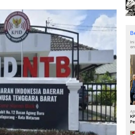
B
In
an
Ag
KP
Pe
Di