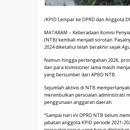
/KPID Lempar ke DPRD dan Anggota DP
MATARAM – Keberadaan Komisi Penyiar
(NTB) kembali menjadi sorotan. Pasal
2024 diketahui telah berakhir sejak Ag
Namun hingga pertengahan 2026, prose
dan para komisioner lama masih menj
yang bersumber dari APBD NTB.
Sejumlah aktivis di NTB mempertanyaka
menimbulkan persoalan administrasi m
penggunaan anggaran daerah.
“Sampai hari ini DPRD NTB belum membe
jabatan anggota KPID periode 2021-202
persoalan serius yang harus dijelaskan