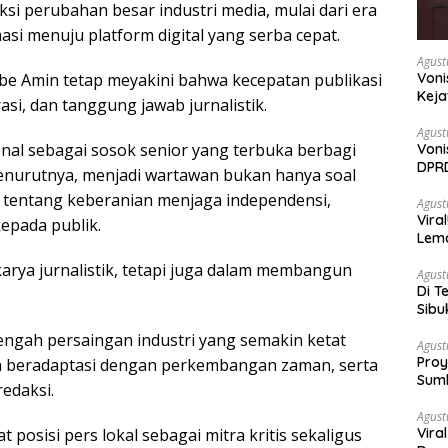
si perubahan besar industri media, mulai dari era
si menuju platform digital yang serba cepat.
Agust
be Amin tetap meyakini bahwa kecepatan publikasi
Voni
Keja
asi, dan tanggung jawab jurnalistik.
Agust
enal sebagai sosok senior yang terbuka berbagi
Voni
DPRD
nurutnya, menjadi wartawan bukan hanya soal
Berh
a tentang keberanian menjaga independensi,
Agust
Vira
epada publik.
Lem
Tan
 karya jurnalistik, tetapi juga dalam membangun
Agust
Di T
Sibu
Poli
engah persaingan industri yang semakin ketat
Agust
Proy
beradaptasi dengan perkembangan zaman, serta
Sumb
edaksi.
Turu
Agust
posisi pers lokal sebagai mitra kritis sekaligus
Vira