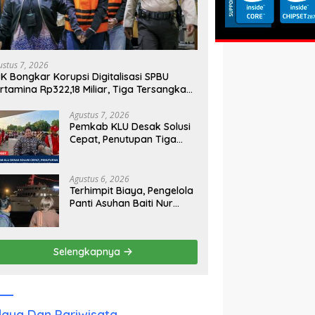
ustus 7, 2026
K Bongkar Korupsi Digitalisasi SPBU
rtamina Rp322,18 Miliar, Tiga Tersangka
tahan
Agustus 7, 2026
Pemkab KLU Desak Solusi
Cepat, Penutupan Tiga
SPBU Picu Antrean Panjang
BBM
Agustus 6, 2026
Terhimpit Biaya, Pengelola
Panti Asuhan Baiti Nur
Jannah KSB Pinjam Uang
Polisi untuk Menyeberang,
Asesmen Bantuan Tak
Selengkapnya
Kunjung Tuntas
aya Dan Pariwisata