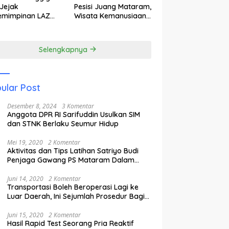
Jejak
Pesisi Juang Mataram,
emimpinan LAZ
Wisata Kemanusiaan
am Kebangkitan
yang Membuka Mata
wisata
tentang Pendidikan
Anak Pesisir
Selengkapnya
ular Post
Desember 8, 2024
3 Komentar
Anggota DPR RI Sarifuddin Usulkan SIM
dan STNK Berlaku Seumur Hidup
Mei 19, 2020
2 Komentar
Aktivitas dan Tips Latihan Satriyo Budi
Penjaga Gawang PS Mataram Dalam
Masa Pandemi Covid-19.
Juni 14, 2020
2 Komentar
Transportasi Boleh Beroperasi Lagi ke
Luar Daerah, Ini Sejumlah Prosedur Bagi
Penumpang.
Juni 15, 2020
2 Komentar
Hasil Rapid Test Seorang Pria Reaktif