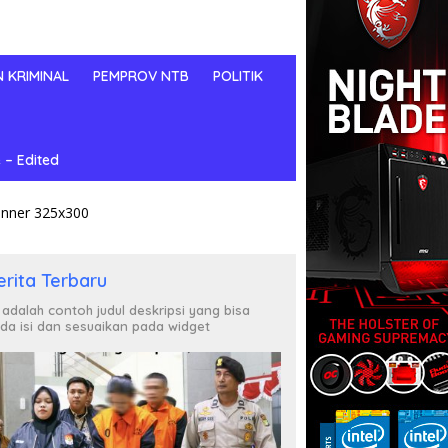
N KRIMINAL
PEMPROV NTB
POLITIK
 – Edited
erita Terbaru
i adalah contoh judul deskripsi yang bisa
da isi dan sesuaikan pada widget