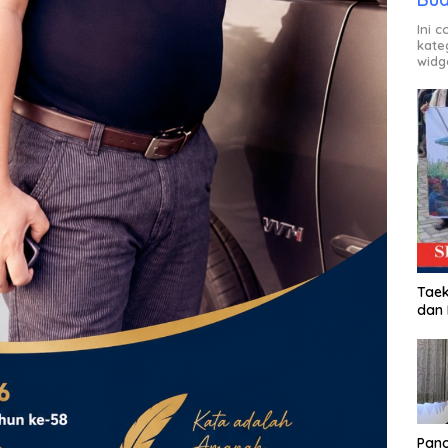
Ini 
kate
widg
Taek
dan
Pan