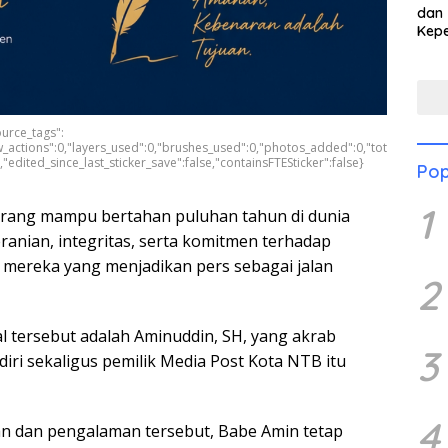
dan 
Kep
dal
Pari
ource_tags":
aw_actions":0,"layers_used":0,"brushes_used":0,"photos_added":0,"tot
e,"edited_since_last_sticker_save":false,"containsFTESticker":false}
Pop
1
rang mampu bertahan puluhan tahun di dunia
eranian, integritas, serta komitmen terhadap
h mereka yang menjadikan pers sebagai jalan
2
 tersebut adalah Aminuddin, SH, yang akrab
3
diri sekaligus pemilik Media Post Kota NTB itu
4
n dan pengalaman tersebut, Babe Amin tetap