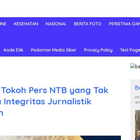
INE
KESEHATAN
NASIONAL
BERITA FOTO
PERISTIWA DA
Kode Etik
Pedoman Media Siber
Privacy Policy
Test Page
B
 Tokoh Pers NTB yang Tak
In
Integritas Jurnalistik
an
n