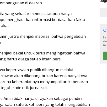
Duga
pembangunan di daerah.
Satp
dia yang sekadar memuji ataupun hanya
mpu menghadirkan informasi berdasarkan fakta
akat.
O
min justru menjadi inspirasi bahwa pengabdian
In
de
.
mu
menjadi bekal untuk terus mengingatkan bahwa
ng harus dijaga setiap insan pers.
wa kepercayaan publik dibangun melalui
wartawan akan dikenang bukan karena banyaknya
n karena keberaniannya menyampaikan kebenaran,
guh kode etik jurnalistik.
e Amin tidak hanya dirayakan sebagai pendiri
gai salah satu tokoh pers yang telah mengabdikan