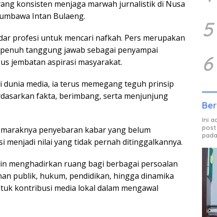
 yang konsisten menjaga marwah jurnalistik di Nusa
Sumbawa Intan Bulaeng.
5
adar profesi untuk mencari nafkah. Pers merupakan
 penuh tanggung jawab sebagai penyampai
6
gus jembatan aspirasi masyarakat.
 dunia media, ia terus memegang teguh prinsip
erdasarkan fakta, berimbang, serta menjunjung
Ber
Ini 
post
n maraknya penyebaran kabar yang belum
pada
i menjadi nilai yang tidak pernah ditinggalkannya.
in menghadirkan ruang bagi berbagai persoalan
an publik, hukum, pendidikan, hingga dinamika
tuk kontribusi media lokal dalam mengawal