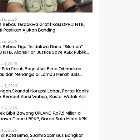
us 6, 2026
s Bebas Terdakwa Gratifikasi DPRD NTB,
ti Pastikan Ajukan Banding
us 6, 2026
s Bebas Tiga Terdakwa Dana “Siluman”
 NTB, Aliansi For Justice Save KSB: Publik
ak Curiga, Minta MA dan KY Turun Tangan
us 5, 2026
l! Pria Paruh Baya Asal Bima Ditemukan
as dan Menangis di Lampu Merah BSD
gerang
us 3, 2026
engah Skandal Korupsi Lobar, Partai Koalisi
k Berebut Kursi Wabup, Kasta: Watak Asli
tik Kekuasaan Terbongkar!
us 3, 2026
ek Bibit Bawang UPLAND Rp7,5 Miliar di
awa Diaudit BPKP, Garda Satu Minta KPK
n Awasi Dugaan Kejanggalan
us 2, 2026
l di Kota Bima, Suami Sopir Bus Bongkar