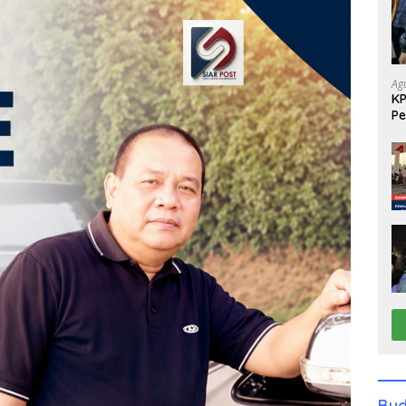
Ag
KP
Pe
Di
Bud