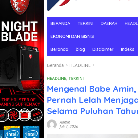
BERANDA
TERKINI
DAERAH
HEADL
EKONOMI DAN BISNIS
Beranda
blog
Disclaimer
Indeks
Beranda
HEADLINE
HEADLINE
,
TERKINI
Mengenal Babe Amin,
Pernah Lelah Menjaga 
Selama Puluhan Tahu
Admin
Juli 7, 2026