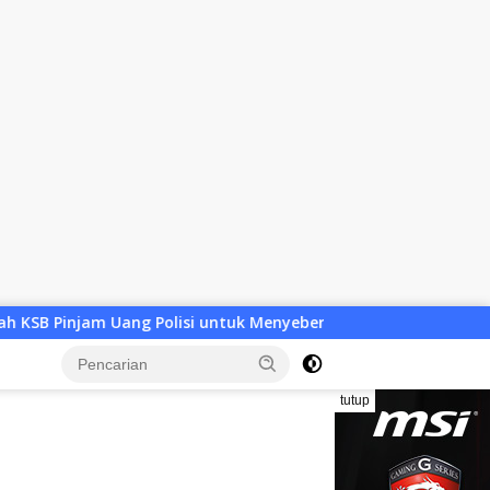
isi untuk Menyeberang, Asesmen Bantuan Tak Kunjung Tuntas
tutup