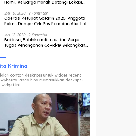
Hamil, Keluarga Marah Datangi Lokasi
Karantina
Mei 19, 2020
2 Komentar
Operasi Ketupat Gatarin 2020. Anggota
Polres Dompu Cek Pos Pam dan Atur Lalu
Lintas.
Mei 12, 2020
2 Komentar
Babinsa, Babinkamtibmas dan Gugus
Tugas Penanganan Covid-19 Sekongkang
Pasang Stiker di Rumah Warga Berstatus
ODP.
ita Kriminal
adalah contoh deskripsi untuk widget recent
 wpberita, anda bisa memasukkan deskripsi
 widget ini.