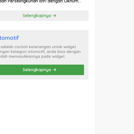
an Perselingkuhan Istri dengan Oknum
ol PP, Video Adu Mulut Heboh
Selengkapnya
tomotif
i adalah contoh keterangan untuk widget
ngan kategori otomotif, anda bisa dengan
dah memasukkannya pada widget.
Selengkapnya