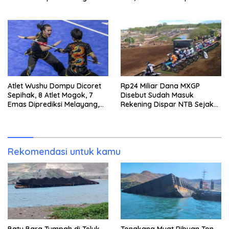
Birokrasi Berani Ambil
Kunci Lahirkan Generasi
Keputusan
Emas 2045
Atlet Wushu Dompu Dicoret
Rp24 Miliar Dana MXGP
Sepihak, 8 Atlet Mogok, 7
Disebut Sudah Masuk
Emas Diprediksi Melayang,
Rekening Dispar NTB Sejak
Ada Apa di Porprov NTB
2024, Mengapa Utang Rp11
2026
Miliar Belum Dibayar?
Rekomendasi untuk kamu