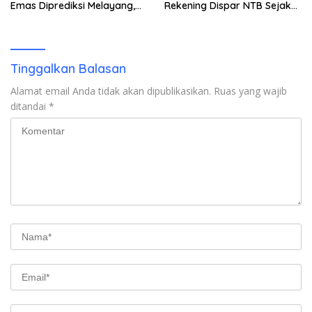
Emas Diprediksi Melayang,
Rekening Dispar NTB Sejak
Ada Apa di Porprov NTB
2024, Mengapa Utang Rp11
2026
Miliar Belum Dibayar?
Tinggalkan Balasan
Alamat email Anda tidak akan dipublikasikan.
Ruas yang wajib
ditandai
*