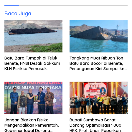
Baca Juga
Batu Bara Tumpah di Teluk
Tongkang Muat Ribuan Ton
Benete, HNSI Desak Gakkum
Batu Bara Bocor di Benete,
KLH Periksa Pemasok:
Penanganan Kini Sampai ke
“Jangan Tunggu Laut
Deputi Gakkum KLH
Rusak!”
Jangan Biarkan Risiko
Bupati Sumbawa Barat
Mengendalikan Pemerintah,
Dorong Optimalisasi 1.000
Gubernur Iqbal Dorong
HPK, Prof. Unair Paparkan