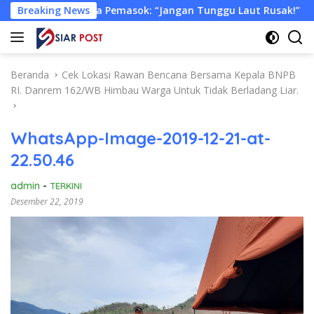
Langsung
riksa Pemasok: “Jangan Tunggu Laut Rusak!”
Breaking News
Tongkang 
ke
konten
Beranda
Cek Lokasi Rawan Bencana Bersama Kepala BNPB
RI. Danrem 162/WB Himbau Warga Untuk Tidak Berladang Liar.
WhatsApp-Image-2019-12-21-at-
22.50.46
admin
-
TERKINI
Desember 22, 2019