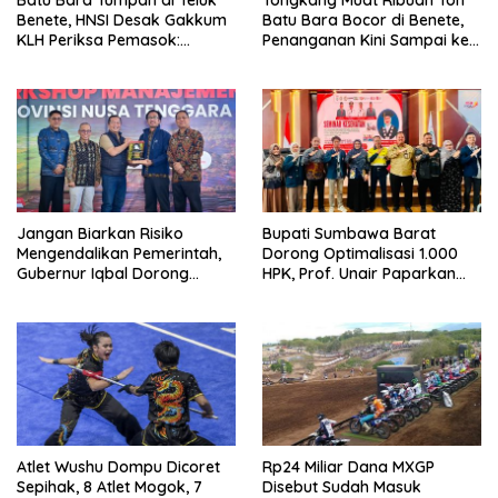
Batu Bara Tumpah di Teluk
Tongkang Muat Ribuan Ton
Benete, HNSI Desak Gakkum
Batu Bara Bocor di Benete,
KLH Periksa Pemasok:
Penanganan Kini Sampai ke
“Jangan Tunggu Laut
Deputi Gakkum KLH
Rusak!”
Jangan Biarkan Risiko
Bupati Sumbawa Barat
Mengendalikan Pemerintah,
Dorong Optimalisasi 1.000
Gubernur Iqbal Dorong
HPK, Prof. Unair Paparkan
Birokrasi Berani Ambil
Kunci Lahirkan Generasi
Keputusan
Emas 2045
Atlet Wushu Dompu Dicoret
Rp24 Miliar Dana MXGP
Sepihak, 8 Atlet Mogok, 7
Disebut Sudah Masuk