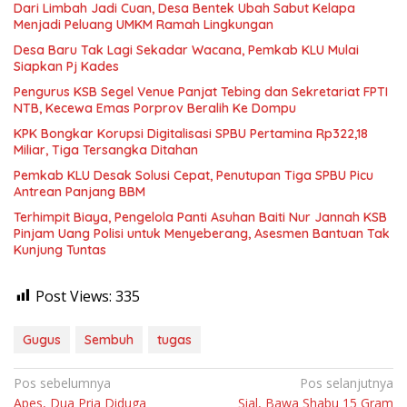
Dari Limbah Jadi Cuan, Desa Bentek Ubah Sabut Kelapa
Menjadi Peluang UMKM Ramah Lingkungan
Desa Baru Tak Lagi Sekadar Wacana, Pemkab KLU Mulai
Siapkan Pj Kades
Pengurus KSB Segel Venue Panjat Tebing dan Sekretariat FPTI
NTB, Kecewa Emas Porprov Beralih Ke Dompu
KPK Bongkar Korupsi Digitalisasi SPBU Pertamina Rp322,18
Miliar, Tiga Tersangka Ditahan
Pemkab KLU Desak Solusi Cepat, Penutupan Tiga SPBU Picu
Antrean Panjang BBM
Terhimpit Biaya, Pengelola Panti Asuhan Baiti Nur Jannah KSB
Pinjam Uang Polisi untuk Menyeberang, Asesmen Bantuan Tak
Kunjung Tuntas
Post Views:
335
Gugus
Sembuh
tugas
Navigasi
Pos sebelumnya
Pos selanjutnya
Apes, Dua Pria Diduga
Sial, Bawa Shabu 15 Gram