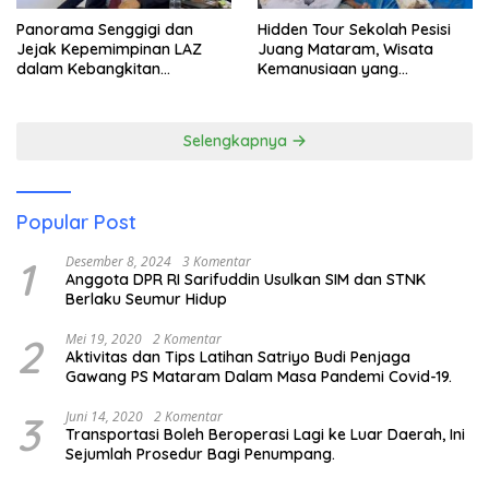
Panorama Senggigi dan
Hidden Tour Sekolah Pesisi
Jejak Kepemimpinan LAZ
Juang Mataram, Wisata
dalam Kebangkitan
Kemanusiaan yang
Pariwisata
Membuka Mata tentang
Pendidikan Anak Pesisir
Selengkapnya
Popular Post
1
Desember 8, 2024
3 Komentar
Anggota DPR RI Sarifuddin Usulkan SIM dan STNK
Berlaku Seumur Hidup
2
Mei 19, 2020
2 Komentar
Aktivitas dan Tips Latihan Satriyo Budi Penjaga
Gawang PS Mataram Dalam Masa Pandemi Covid-19.
3
Juni 14, 2020
2 Komentar
Transportasi Boleh Beroperasi Lagi ke Luar Daerah, Ini
Sejumlah Prosedur Bagi Penumpang.