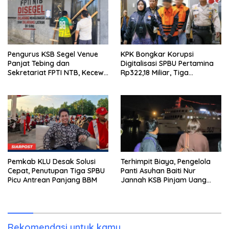
Pengurus KSB Segel Venue
KPK Bongkar Korupsi
Panjat Tebing dan
Digitalisasi SPBU Pertamina
Sekretariat FPTI NTB, Kecewa
Rp322,18 Miliar, Tiga
Emas Porprov Beralih Ke
Tersangka Ditahan
Dompu
Pemkab KLU Desak Solusi
Terhimpit Biaya, Pengelola
Cepat, Penutupan Tiga SPBU
Panti Asuhan Baiti Nur
Picu Antrean Panjang BBM
Jannah KSB Pinjam Uang
Polisi untuk Menyeberang,
Asesmen Bantuan Tak
Kunjung Tuntas
Rekomendasi untuk kamu