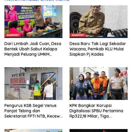
Dari Limbah Jadi Cuan, Desa
Desa Baru Tak Lagi Sekadar
Bentek Ubah Sabut Kelapa
Wacana, Pemkab KLU Mulai
Menjadi Peluang UMKM
Siapkan Pj Kades
Ramah Lingkungan
Pengurus KSB Segel Venue
KPK Bongkar Korupsi
Panjat Tebing dan
Digitalisasi SPBU Pertamina
Sekretariat FPTI NTB, Kecewa
Rp322,18 Miliar, Tiga
Emas Porprov Beralih Ke
Tersangka Ditahan
Dompu