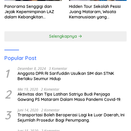
Panorama Senggigi dan
Hidden Tour Sekolah Pesisi
Jejak Kepemimpinan LAZ
Juang Mataram, Wisata
dalam Kebangkitan
Kemanusiaan yang
Pariwisata
Membuka Mata tentang
Pendidikan Anak Pesisir
Selengkapnya
Popular Post
1
Desember 8, 2024
3 Komentar
Anggota DPR RI Sarifuddin Usulkan SIM dan STNK
Berlaku Seumur Hidup
2
Mei 19, 2020
2 Komentar
Aktivitas dan Tips Latihan Satriyo Budi Penjaga
Gawang PS Mataram Dalam Masa Pandemi Covid-19.
3
Juni 14, 2020
2 Komentar
Transportasi Boleh Beroperasi Lagi ke Luar Daerah, Ini
Sejumlah Prosedur Bagi Penumpang.
Juni 15, 2020
2 Komentar