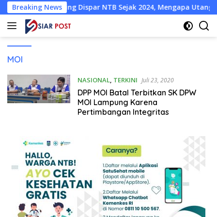
Langsung
k Rekening Dispar NTB Sejak 2024, Mengapa Utang Rp11 Miliar
Breaking News
ke
konten
MOI
NASIONAL
,
TERKINI
Juli 23, 2020
DPP MOI Batal Terbitkan SK DPW
MOI Lampung Karena
Pertimbangan Integritas