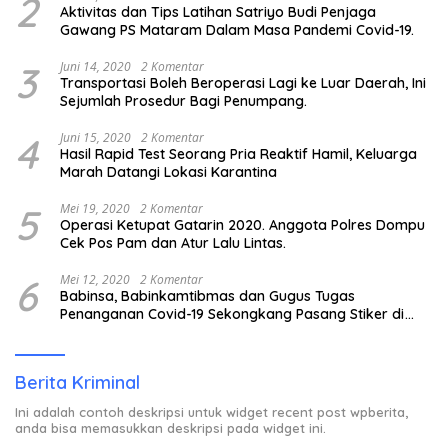
2
Aktivitas dan Tips Latihan Satriyo Budi Penjaga
Gawang PS Mataram Dalam Masa Pandemi Covid-19.
3
Juni 14, 2020
2 Komentar
Transportasi Boleh Beroperasi Lagi ke Luar Daerah, Ini
Sejumlah Prosedur Bagi Penumpang.
4
Juni 15, 2020
2 Komentar
Hasil Rapid Test Seorang Pria Reaktif Hamil, Keluarga
Marah Datangi Lokasi Karantina
5
Mei 19, 2020
2 Komentar
Operasi Ketupat Gatarin 2020. Anggota Polres Dompu
Cek Pos Pam dan Atur Lalu Lintas.
6
Mei 12, 2020
2 Komentar
Babinsa, Babinkamtibmas dan Gugus Tugas
Penanganan Covid-19 Sekongkang Pasang Stiker di
Rumah Warga Berstatus ODP.
Berita Kriminal
Ini adalah contoh deskripsi untuk widget recent post wpberita,
anda bisa memasukkan deskripsi pada widget ini.