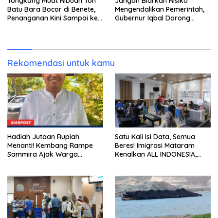
Tongkang Muat Ribuan Ton
Jangan Biarkan Risiko
Batu Bara Bocor di Benete,
Mengendalikan Pemerintah,
Penanganan Kini Sampai ke
Gubernur Iqbal Dorong
Deputi Gakkum KLH
Birokrasi Berani Ambil
Keputusan
Rekomendasi untuk kamu
Hadiah Jutaan Rupiah
Satu Kali Isi Data, Semua
Menanti! Kembang Rampe
Beres! Imigrasi Mataram
Sammira Ajak Warga
Kenalkan ALL INDONESIA,
Lombok Utara Ikut Lomba
Layanan Digital Satu Pintu
Sastra
untuk Pelancong
Internasional