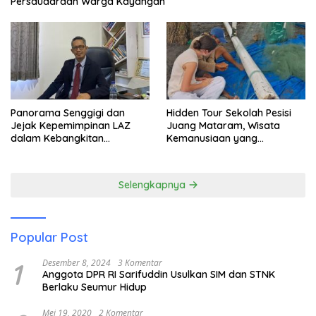
Persaudaraan Warga Kayangan
Panorama Senggigi dan
Hidden Tour Sekolah Pesisi
Jejak Kepemimpinan LAZ
Juang Mataram, Wisata
dalam Kebangkitan
Kemanusiaan yang
Pariwisata
Membuka Mata tentang
Pendidikan Anak Pesisir
Selengkapnya
Popular Post
1
Desember 8, 2024
3 Komentar
Anggota DPR RI Sarifuddin Usulkan SIM dan STNK
Berlaku Seumur Hidup
Mei 19, 2020
2 Komentar