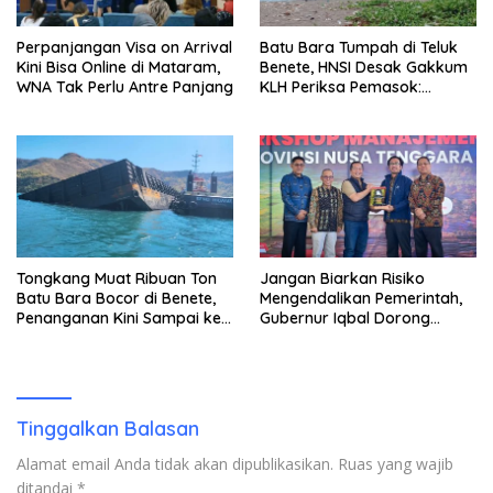
Perpanjangan Visa on Arrival
Batu Bara Tumpah di Teluk
Kini Bisa Online di Mataram,
Benete, HNSI Desak Gakkum
WNA Tak Perlu Antre Panjang
KLH Periksa Pemasok:
“Jangan Tunggu Laut
Rusak!”
Tongkang Muat Ribuan Ton
Jangan Biarkan Risiko
Batu Bara Bocor di Benete,
Mengendalikan Pemerintah,
Penanganan Kini Sampai ke
Gubernur Iqbal Dorong
Deputi Gakkum KLH
Birokrasi Berani Ambil
Keputusan
Tinggalkan Balasan
Alamat email Anda tidak akan dipublikasikan.
Ruas yang wajib
ditandai
*