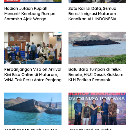
Hadiah Jutaan Rupiah
Satu Kali Isi Data, Semua
Menanti! Kembang Rampe
Beres! Imigrasi Mataram
Sammira Ajak Warga
Kenalkan ALL INDONESIA,
Lombok Utara Ikut Lomba
Layanan Digital Satu Pintu
Sastra
untuk Pelancong
Internasional
Perpanjangan Visa on Arrival
Batu Bara Tumpah di Teluk
Kini Bisa Online di Mataram,
Benete, HNSI Desak Gakkum
WNA Tak Perlu Antre Panjang
KLH Periksa Pemasok:
“Jangan Tunggu Laut
Rusak!”